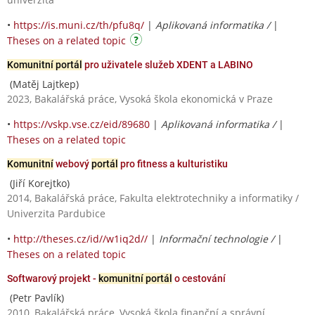
•
https://is.muni.cz/th/pfu8q/
|
Aplikovaná informatika /
|
Theses on a related topic
Komunitní portál
pro uživatele služeb XDENT a LABINO
(Matěj Lajtkep)
2023, Bakalářská práce, Vysoká škola ekonomická v Praze
•
https://vskp.vse.cz/eid/89680
|
Aplikovaná informatika /
|
Theses on a related topic
Komunitní
webový
portál
pro fitness a kulturistiku
(Jiří Korejtko)
2014, Bakalářská práce, Fakulta elektrotechniky a informatiky /
Univerzita Pardubice
•
http://theses.cz/id//w1iq2d//
|
Informační technologie /
|
Theses on a related topic
Softwarový projekt -
komunitní portál
o cestování
(Petr Pavlík)
2010, Bakalářská práce, Vysoká škola finanční a správní