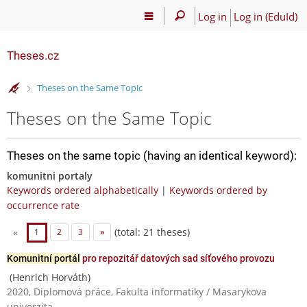
Log in
Log in (EduId)
Theses.cz
>
Theses on the Same Topic
Theses on the Same Topic
Theses on the same topic (having an identical keyword):
komunitni portaly
Keywords ordered alphabetically
|
Keywords ordered by
occurrence rate
(total: 21 theses)
«
1
2
3
»
Komunitní portál
pro repozitář datových sad síťového provozu
(Henrich Horváth)
2020, Diplomová práce, Fakulta informatiky / Masarykova
univerzita