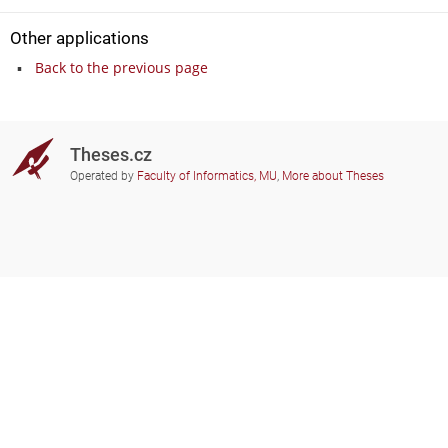
Other applications
Back to the previous page
Theses.cz
Operated by
Faculty of Informatics, MU
,
More about Theses
Do you need help?
Participating schools
theses@fi.muni.cz
Administrators of educational
institutions involved
Help
Privacy
Frequently asked questions
Accessibility