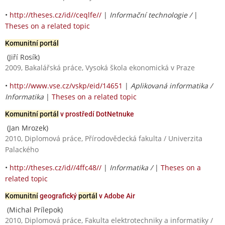
•
http://theses.cz/id//ceqlfe//
|
Informační technologie /
|
Theses on a related topic
Komunitní portál
(Jiří Rosík)
2009, Bakalářská práce, Vysoká škola ekonomická v Praze
•
http://www.vse.cz/vskp/eid/14651
|
Aplikovaná informatika /
Informatika
|
Theses on a related topic
Komunitní portál
v prostředí DotNetnuke
(Jan Mrozek)
2010, Diplomová práce, Přírodovědecká fakulta / Univerzita
Palackého
•
http://theses.cz/id//4ffc48//
|
Informatika /
|
Theses on a
related topic
Komunitní
geografický
portál
v Adobe Air
(Michal Prílepok)
2010, Diplomová práce, Fakulta elektrotechniky a informatiky /