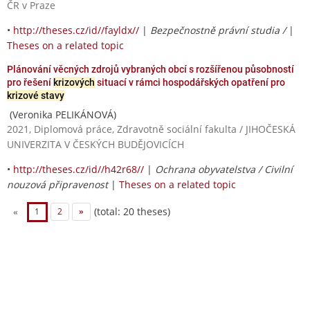
ČR v Praze
•
http://theses.cz/id//fayldx//
|
Bezpečnostně právní studia /
|
Theses on a related topic
Plánování věcných zdrojů vybraných obcí s rozšířenou působností
pro řešení
krizových
situací v rámci hospodářských opatření pro
krizové stavy
(Veronika PELIKÁNOVÁ)
2021, Diplomová práce, Zdravotně sociální fakulta / JIHOČESKÁ
UNIVERZITA V ČESKÝCH BUDĚJOVICÍCH
•
http://theses.cz/id//h42r68//
|
Ochrana obyvatelstva / Civilní
nouzová připravenost
|
Theses on a related topic
(total: 20 theses)
«
1
2
»