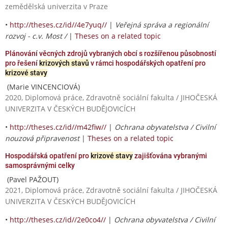
zemědělská univerzita v Praze
•
http://theses.cz/id//4e7yuq//
|
Veřejná správa a regionální
rozvoj - c.v. Most /
|
Theses on a related topic
Plánování věcných zdrojů vybraných obcí s rozšířenou působností
pro řešení
krizových stavů
v rámci hospodářských opatření pro
krizové stavy
(Marie VINCENCIOVÁ)
2020, Diplomová práce, Zdravotně sociální fakulta / JIHOČESKÁ
UNIVERZITA V ČESKÝCH BUDĚJOVICÍCH
•
http://theses.cz/id//m42fiw//
|
Ochrana obyvatelstva / Civilní
nouzová připravenost
|
Theses on a related topic
Hospodářská opatření pro
krizové stavy
zajišťována vybranými
samosprávnými celky
(Pavel PAŽOUT)
2021, Diplomová práce, Zdravotně sociální fakulta / JIHOČESKÁ
UNIVERZITA V ČESKÝCH BUDĚJOVICÍCH
•
http://theses.cz/id//2e0co4//
|
Ochrana obyvatelstva / Civilní