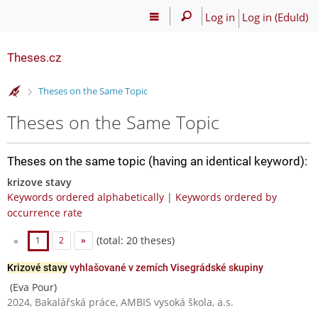
Log in
Log in (EduId)
Theses.cz
>
Theses on the Same Topic
Theses on the Same Topic
Theses on the same topic (having an identical keyword):
krizove stavy
Keywords ordered alphabetically
|
Keywords ordered by
occurrence rate
(total: 20 theses)
«
1
2
»
Krizové stavy
vyhlašované v zemích Visegrádské skupiny
(Eva Pour)
2024, Bakalářská práce, AMBIS vysoká škola, a.s.