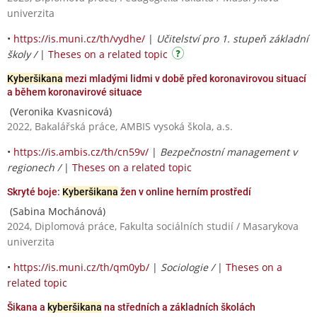
univerzita
•
https://is.muni.cz/th/vydhe/
|
Učitelství pro 1. stupeň základní
školy /
|
Theses on a related topic
Kyberšikana
mezi mladými lidmi v době před koronavirovou situací
a během koronavirové situace
(Veronika Kvasnicová)
2022, Bakalářská práce, AMBIS vysoká škola, a.s.
•
https://is.ambis.cz/th/cn59v/
|
Bezpečnostní management v
regionech /
|
Theses on a related topic
Skryté boje:
Kyberšikana
žen v online herním prostředí
(Sabina Mochánová)
2024, Diplomová práce, Fakulta sociálních studií / Masarykova
univerzita
•
https://is.muni.cz/th/qm0yb/
|
Sociologie /
|
Theses on a
related topic
Šikana a
kyberšikana
na středních a základních školách