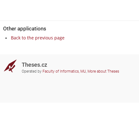
Other applications
Back to the previous page
Theses.cz
Operated by
Faculty of Informatics, MU
,
More about Theses
Do you need help?
Participating schools
theses@fi.muni.cz
Administrators of educational
institutions involved
Help
Privacy
Frequently asked questions
Accessibility