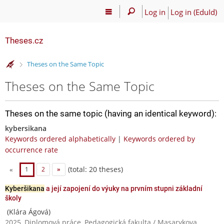
Log in
Log in (EduId)
Theses.cz
>
Theses on the Same Topic
Theses on the Same Topic
Theses on the same topic (having an identical keyword):
kybersikana
Keywords ordered alphabetically
|
Keywords ordered by
occurrence rate
(total: 20 theses)
«
1
2
»
Kyberšikana
a její zapojení do výuky na prvním stupni základní
školy
(Klára Ágová)
2025, Diplomová práce, Pedagogická fakulta / Masarykova