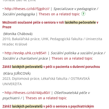
•
http://theses.cz/id//5jgdrz//
|
Specializace v pedagogice /
Sociální pedagogika
|
Theses on a related topic
Možnosti současné péče o seniora v roli
laického pečovatele
v
Praze
(Monika Chábová)
2010, Bakalářská práce, UHK, Pedagogická fakulta / Univerzita
Hradec Králové
•
http://evskp.uhk.cz/eB541
|
Sociální politika a sociální práce /
Sociální a charitativní práce
|
Theses on a related topic
Zátěž
laických pečovatelů
v péči o pacienta s duševní poruchou
(Klára JUŘICOVÁ)
2023, Diplomová práce, Lékařská fakulta / OSTRAVSKÁ
UNIVERZITA
•
http://theses.cz/id//44ju80//
|
Ošetřovatelská péče v
psychiatrii /
|
Theses on a related topic
Zátěž
laických pečovatelů
v péči o seniora s psychiatrickým