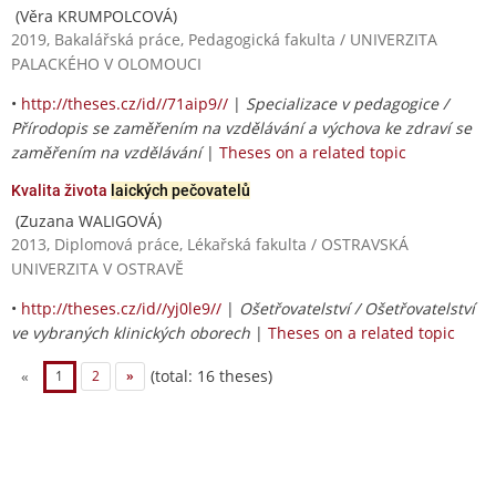
(Věra KRUMPOLCOVÁ)
2019, Bakalářská práce, Pedagogická fakulta / UNIVERZITA
PALACKÉHO V OLOMOUCI
•
http://theses.cz/id//71aip9//
|
Specializace v pedagogice /
Přírodopis se zaměřením na vzdělávání a výchova ke zdraví se
zaměřením na vzdělávání
|
Theses on a related topic
Kvalita života
laických pečovatelů
(Zuzana WALIGOVÁ)
2013, Diplomová práce, Lékařská fakulta / OSTRAVSKÁ
UNIVERZITA V OSTRAVĚ
•
http://theses.cz/id//yj0le9//
|
Ošetřovatelství / Ošetřovatelství
ve vybraných klinických oborech
|
Theses on a related topic
(total: 16 theses)
«
1
2
»