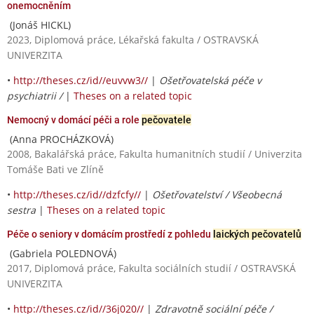
onemocněním
(Jonáš HICKL)
2023, Diplomová práce, Lékařská fakulta / OSTRAVSKÁ
UNIVERZITA
•
http://theses.cz/id//euvvw3//
|
Ošetřovatelská péče v
psychiatrii /
|
Theses on a related topic
Nemocný v domácí péči a role
pečovatele
(Anna PROCHÁZKOVÁ)
2008, Bakalářská práce, Fakulta humanitních studií / Univerzita
Tomáše Bati ve Zlíně
•
http://theses.cz/id//dzfcfy//
|
Ošetřovatelství / Všeobecná
sestra
|
Theses on a related topic
Péče o seniory v domácím prostředí z pohledu
laických pečovatelů
(Gabriela POLEDNOVÁ)
2017, Diplomová práce, Fakulta sociálních studií / OSTRAVSKÁ
UNIVERZITA
•
http://theses.cz/id//36j020//
|
Zdravotně sociální péče /