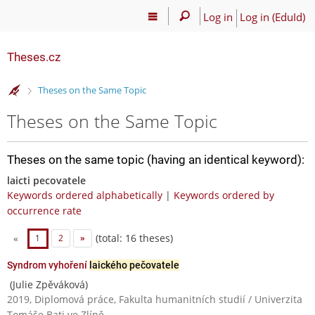
Log in
Log in (EduId)
Theses.cz
>
Theses on the Same Topic
Theses on the Same Topic
Theses on the same topic (having an identical keyword):
laicti pecovatele
Keywords ordered alphabetically
|
Keywords ordered by
occurrence rate
(total: 16 theses)
«
1
2
»
Syndrom vyhoření
laického pečovatele
(Julie Zpěváková)
2019, Diplomová práce, Fakulta humanitních studií / Univerzita
Tomáše Bati ve Zlíně