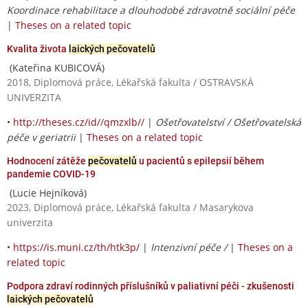
Koordinace rehabilitace a dlouhodobé zdravotně sociální péče
|
Theses on a related topic
Kvalita života
laických pečovatelů
(Kateřina KUBICOVÁ)
2018, Diplomová práce, Lékařská fakulta / OSTRAVSKÁ
UNIVERZITA
•
http://theses.cz/id//qmzxlb//
|
Ošetřovatelství / Ošetřovatelská
péče v geriatrii
|
Theses on a related topic
Hodnocení zátěže
pečovatelů
u pacientů s epilepsií během
pandemie COVID-19
(Lucie Hejníková)
2023, Diplomová práce, Lékařská fakulta / Masarykova
univerzita
•
https://is.muni.cz/th/htk3p/
|
Intenzivní péče /
|
Theses on a
related topic
Podpora zdraví rodinných příslušníků v paliativní péči - zkušenosti
laických pečovatelů