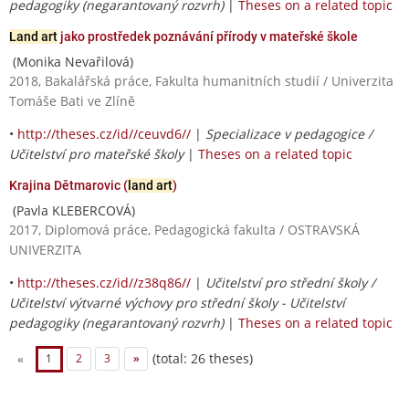
pedagogiky (negarantovaný rozvrh)
|
Theses on a related topic
Land art
jako prostředek poznávání přírody v mateřské škole
(Monika Nevařilová)
2018, Bakalářská práce, Fakulta humanitních studií / Univerzita
Tomáše Bati ve Zlíně
•
http://theses.cz/id//ceuvd6//
|
Specializace v pedagogice /
Učitelství pro mateřské školy
|
Theses on a related topic
Krajina Dětmarovic (
land art
)
(Pavla KLEBERCOVÁ)
2017, Diplomová práce, Pedagogická fakulta / OSTRAVSKÁ
UNIVERZITA
•
http://theses.cz/id//z38q86//
|
Učitelství pro střední školy /
Učitelství výtvarné výchovy pro střední školy - Učitelství
pedagogiky (negarantovaný rozvrh)
|
Theses on a related topic
(total: 26 theses)
«
1
2
3
»