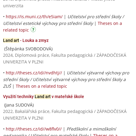
univerzita
•
https://is.muni.cz/th/e5iam/
|
Učitelství pro střední školy /
Učitelství estetické výchovy pro střední školy
|
Theses on a
related topic
Land art
- Louka a zmyz
(Štěpánka SVOBODOVÁ)
2024, Diplomová práce, Fakulta pedagogická / ZÁPADOČESKÁ
UNIVERZITA V PLZNI
•
http://theses.cz/id//nvdhtj//
|
Učitelství výtvarné výchovy pro
střední školy / Učitelství výtvarné výchovy pro střední školy a
ZUŠ
|
Theses on a related topic
Využití techniky
Land art
v mateřské škole
(Jana SUDOVÁ)
2022, Bakalářská práce, Fakulta pedagogická / ZÁPADOČESKÁ
UNIVERZITA V PLZNI
•
http://theses.cz/id//w8flv0//
|
Předškolní a mimoškolní
pedagogika / Učitelství pro mateřské školy
|
Theses on a