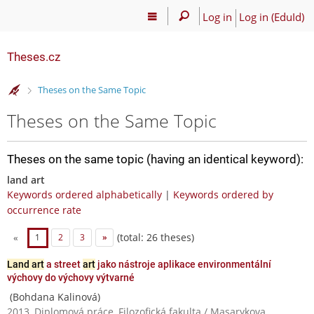
Log in
Log in (EduId)
Theses.cz
>
Theses on the Same Topic
Theses on the Same Topic
Theses on the same topic (having an identical keyword):
land art
Keywords ordered alphabetically
|
Keywords ordered by
occurrence rate
(total: 26 theses)
«
1
2
3
»
Land art
a street
art
jako nástroje aplikace environmentální
výchovy do výchovy výtvarné
(Bohdana Kalinová)
2013, Diplomová práce, Filozofická fakulta / Masarykova