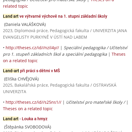
related topic
Land art
ve výtvarné výchově na 1. stupni základní školy
(Daniela VALÁŠKOVÁ)
2023, Diplomová práce, Pedagogická fakulta / UNIVERZITA JANA
EVANGELISTY PURKYNĚ V ÚSTÍ NAD LABEM
•
http://theses.cz/id//nzil4y//
|
Speciální pedagogika / Učitelství
pro 1. stupeň základních škol a speciální pedagogika
|
Theses
on a related topic
Land-art
při práci s dětmi v MŠ
(Eliška CHVĚJOVÁ)
2025, Bakalářská práce, Pedagogická fakulta / OSTRAVSKÁ
UNIVERZITA
•
http://theses.cz/id//s25ns1//
|
Učitelství pro mateřské školy /
|
Theses on a related topic
Land art
- Louka a hmyz
(Štěpánka SVOBODOVÁ)