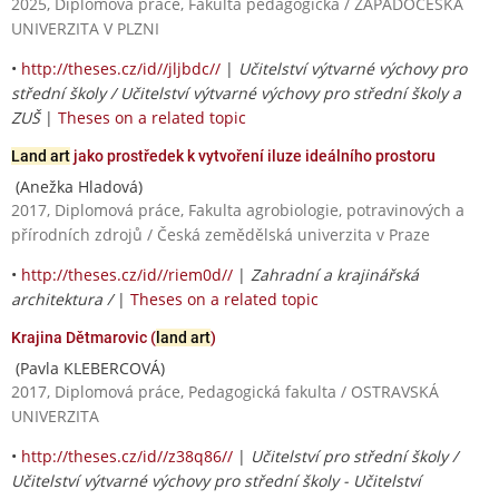
2025, Diplomová práce, Fakulta pedagogická / ZÁPADOČESKÁ
UNIVERZITA V PLZNI
•
http://theses.cz/id//jljbdc//
|
Učitelství výtvarné výchovy pro
střední školy / Učitelství výtvarné výchovy pro střední školy a
ZUŠ
|
Theses on a related topic
Land art
jako prostředek k vytvoření iluze ideálního prostoru
(Anežka Hladová)
2017, Diplomová práce, Fakulta agrobiologie, potravinových a
přírodních zdrojů / Česká zemědělská univerzita v Praze
•
http://theses.cz/id//riem0d//
|
Zahradní a krajinářská
architektura /
|
Theses on a related topic
Krajina Dětmarovic (
land art
)
(Pavla KLEBERCOVÁ)
2017, Diplomová práce, Pedagogická fakulta / OSTRAVSKÁ
UNIVERZITA
•
http://theses.cz/id//z38q86//
|
Učitelství pro střední školy /
Učitelství výtvarné výchovy pro střední školy - Učitelství