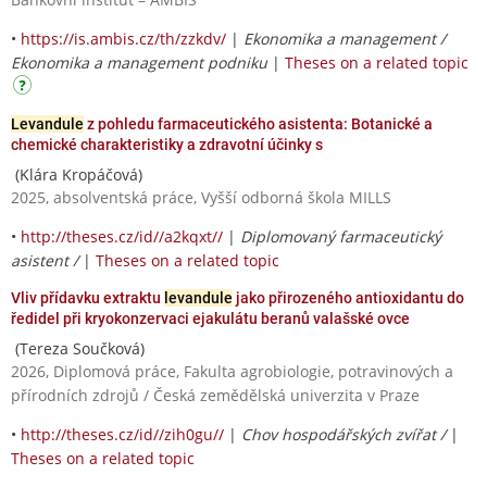
•
https://is.ambis.cz/th/zzkdv/
|
Ekonomika a management /
Ekonomika a management podniku
|
Theses on a related topic
Levandule
z pohledu farmaceutického asistenta: Botanické a
chemické charakteristiky a zdravotní účinky s
(Klára Kropáčová)
2025, absolventská práce, Vyšší odborná škola MILLS
•
http://theses.cz/id//a2kqxt//
|
Diplomovaný farmaceutický
asistent /
|
Theses on a related topic
Vliv přídavku extraktu
levandule
jako přirozeného antioxidantu do
ředidel při kryokonzervaci ejakulátu beranů valašské ovce
(Tereza Součková)
2026, Diplomová práce, Fakulta agrobiologie, potravinových a
přírodních zdrojů / Česká zemědělská univerzita v Praze
•
http://theses.cz/id//zih0gu//
|
Chov hospodářských zvířat /
|
Theses on a related topic