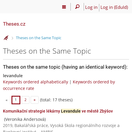
Log in
Log in (EduId)
Theses.cz
>
Theses on the Same Topic
Theses on the Same Topic
Theses on the same topic (having an identical keyword):
levandule
Keywords ordered alphabetically
|
Keywords ordered by
occurrence rate
(total: 17 theses)
«
1
2
»
Komunikační strategie lékárny
Levandule
ve městě Zbýšov
(Veronika Andersová)
2019, Bakalářská práce, Vysoká škola regionálního rozvoje a
Bankovní institut – AMBIS