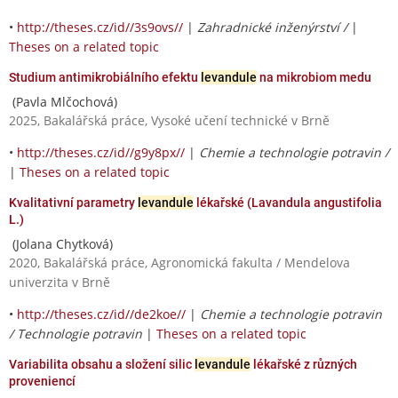
•
http://theses.cz/id//3s9ovs//
|
Zahradnické inženýrství /
|
Theses on a related topic
Studium antimikrobiálního efektu
levandule
na mikrobiom medu
(Pavla Mlčochová)
2025, Bakalářská práce, Vysoké učení technické v Brně
•
http://theses.cz/id//g9y8px//
|
Chemie a technologie potravin /
|
Theses on a related topic
Kvalitativní parametry
levandule
lékařské (Lavandula angustifolia
L.)
(Jolana Chytková)
2020, Bakalářská práce, Agronomická fakulta / Mendelova
univerzita v Brně
•
http://theses.cz/id//de2koe//
|
Chemie a technologie potravin
/ Technologie potravin
|
Theses on a related topic
Variabilita obsahu a složení silic
levandule
lékařské z různých
proveniencí