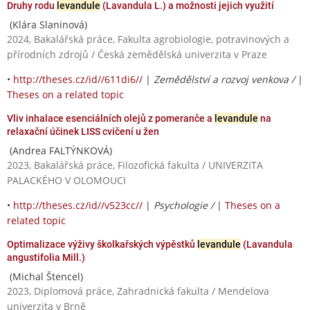
Druhy rodu
levandule
(Lavandula L.) a možnosti jejich využití
(Klára Slaninová)
2024, Bakalářská práce, Fakulta agrobiologie, potravinových a
přírodních zdrojů / Česká zemědělská univerzita v Praze
•
http://theses.cz/id//611di6//
|
Zemědělství a rozvoj venkova /
|
Theses on a related topic
Vliv inhalace esenciálních olejů z pomeranče a
levandule
na
relaxační účinek LISS cvičení u žen
(Andrea FALTÝNKOVÁ)
2023, Bakalářská práce, Filozofická fakulta / UNIVERZITA
PALACKÉHO V OLOMOUCI
•
http://theses.cz/id//v523cc//
|
Psychologie /
|
Theses on a
related topic
Optimalizace výživy školkařských výpěstků
levandule
(Lavandula
angustifolia Mill.)
(Michal Štencel)
2023, Diplomová práce, Zahradnická fakulta / Mendelova
univerzita v Brně