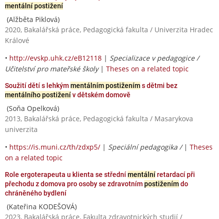
mentální postižení
(Alžběta Piklová)
2020, Bakalářská práce, Pedagogická fakulta / Univerzita Hradec
Králové
•
http://evskp.uhk.cz/eB12118
|
Specializace v pedagogice /
Učitelství pro mateřské školy
|
Theses on a related topic
Soužití dětí s lehkým
mentálním postižením
s dětmi bez
mentálního postižení
v dětském domově
(Soňa Opelková)
2013, Bakalářská práce, Pedagogická fakulta / Masarykova
univerzita
•
https://is.muni.cz/th/zdxp5/
|
Speciální pedagogika /
|
Theses
on a related topic
Role ergoterapeuta u klienta se střední
mentální
retardací při
přechodu z domova pro osoby se zdravotním
postižením
do
chráněného bydlení
(Kateřina KODEŠOVÁ)
2023, Bakalářská práce, Fakulta zdravotnických studií /