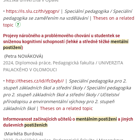
•
https://is.slu.cz/th/ygogn/
|
Speciální pedagogika / Speciální
pedagogika se zaměřením na vzdělávání
|
Theses on a related
topic
Projevy náročného a problémového chování u studentek se
sníženou kognitivní schopností (lehké a středně těžké
mentální
postižení
)
(Petra NOVÁKOVÁ)
2024, Diplomová práce, Pedagogická fakulta / UNIVERZITA
PALACKÉHO V OLOMOUCI
•
http://theses.cz/id//fc0xyb//
|
Speciální pedagogika pro 2.
stupeň základních škol a střední školy / Speciální pedagogika
pro 2. stupeň základních škol a střední školy / Učitelství
přírodopisu a environmentální výchovy pro 2. stupeň
základních škol
|
Theses on a related topic
Informovanost začínajících učitelů o
mentálním postižení
a jiných
duševních
postiženích
(Markéta Burdová)