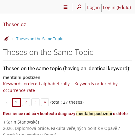
Log in
Log in (EduId)
Theses.cz
>
Theses on the Same Topic
Theses on the Same Topic
Theses on the same topic (having an identical keyword):
mentalni postizeni
Keywords ordered alphabetically
|
Keywords ordered by
occurrence rate
(total: 27 theses)
«
1
2
3
»
Resilience rodičů v kontextu diagnózy
mentální postižení
u dítěte
(Karin Stanovská)
2026, Diplomová práce, Fakulta veřejných politik v Opavě /
Slezská univerzita v Opavě