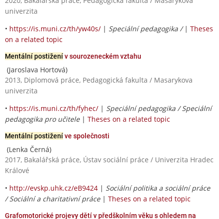
2020, Bakalářská práce, Pedagogická fakulta / Masarykova
univerzita
•
https://is.muni.cz/th/yw40s/
|
Speciální pedagogika /
|
Theses
on a related topic
Mentální postižení
v sourozeneckém vztahu
(Jaroslava Hortová)
2013, Diplomová práce, Pedagogická fakulta / Masarykova
univerzita
•
https://is.muni.cz/th/fyhec/
|
Speciální pedagogika / Speciální
pedagogika pro učitele
|
Theses on a related topic
Mentální postižení
ve společnosti
(Lenka Černá)
2017, Bakalářská práce, Ústav sociální práce / Univerzita Hradec
Králové
•
http://evskp.uhk.cz/eB9424
|
Sociální politika a sociální práce
/ Sociální a charitativní práce
|
Theses on a related topic
Grafomotorické projevy dětí v předškolním věku s ohledem na