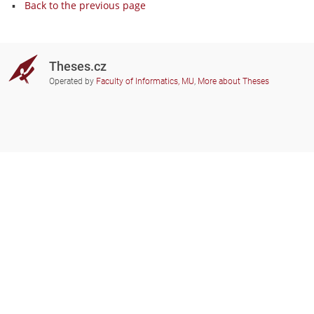
Back to the previous page
Theses.cz
Operated by
Faculty of Informatics, MU
,
More about Theses
Do you need help?
Participating schools
theses@fi.muni.cz
Administrators of educational
institutions involved
Help
Privacy
Frequently asked questions
Accessibility
Zobrazit klasickou verzi