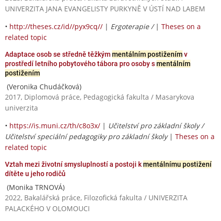
UNIVERZITA JANA EVANGELISTY PURKYNĚ V ÚSTÍ NAD LABEM
•
http://theses.cz/id//pyx9cq//
|
Ergoterapie /
|
Theses on a
related topic
Adaptace osob se středně těžkým
mentálním postižením
v
prostředí letního pobytového tábora pro osoby s
mentálním
postižením
(Veronika Chudáčková)
2017, Diplomová práce, Pedagogická fakulta / Masarykova
univerzita
•
https://is.muni.cz/th/c8o3x/
|
Učitelství pro základní školy /
Učitelství speciální pedagogiky pro základní školy
|
Theses on a
related topic
Vztah mezi životní smysluplností a postoji k
mentálnímu postižení
dítěte u jeho rodičů
(Monika TRNOVÁ)
2022, Bakalářská práce, Filozofická fakulta / UNIVERZITA
PALACKÉHO V OLOMOUCI