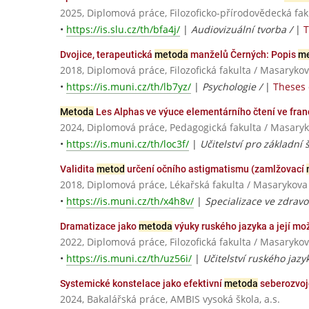
2025, Diplomová práce, Filozoficko-přírodovědecká fak
•
https://is.slu.cz/th/bfa4j/
|
Audiovizuální tvorba /
|
T
Dvojice, terapeutická
metoda
manželů Černých: Popis
me
2018, Diplomová práce, Filozofická fakulta / Masarykov
•
https://is.muni.cz/th/lb7yz/
|
Psychologie /
|
Theses 
Metoda
Les Alphas ve výuce elementárního čtení ve fra
2024, Diplomová práce, Pedagogická fakulta / Masaryk
•
https://is.muni.cz/th/loc3f/
|
Učitelství pro základní š
Validita
metod
určení očního astigmatismu (zamlžovací
2018, Diplomová práce, Lékařská fakulta / Masarykova
•
https://is.muni.cz/th/x4h8v/
|
Specializace ve zdravo
Dramatizace jako
metoda
výuky ruského jazyka a její mož
2022, Diplomová práce, Filozofická fakulta / Masarykov
•
https://is.muni.cz/th/uz56i/
|
Učitelství ruského jazyk
Systemické konstelace jako efektivní
metoda
seberozvoj
2024, Bakalářská práce, AMBIS vysoká škola, a.s.