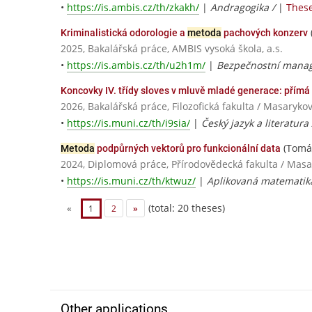
•
https://is.ambis.cz/th/zkakh/
|
Andragogika /
|
These
Kriminalistická odorologie a
metoda
pachových konzerv
2025, Bakalářská práce, AMBIS vysoká škola, a.s.
•
https://is.ambis.cz/th/u2h1m/
|
Bezpečnostní mana
Koncovky IV. třídy sloves v mluvě mladé generace: přímá
2026, Bakalářská práce, Filozofická fakulta / Masaryko
•
https://is.muni.cz/th/i9sia/
|
Český jazyk a literatura
(Tomá
Metoda
podpůrných vektorů pro funkcionální data
2024, Diplomová práce, Přírodovědecká fakulta / Masa
•
https://is.muni.cz/th/ktwuz/
|
Aplikovaná matematika 
(total: 20 theses)
«
1
2
»
Other applications