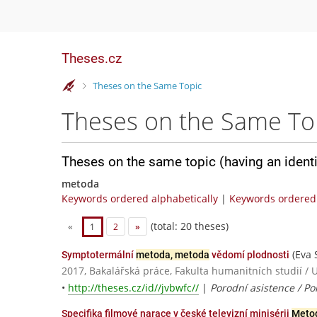
Theses.cz
>
Theses on the Same Topic
Theses on the Same To
Theses on the same topic (having an ident
metoda
Keywords ordered alphabetically
|
Keywords ordered 
(total: 20 theses)
«
1
2
»
(Eva 
Symptotermální
metoda, metoda
vědomí plodnosti
2017, Bakalářská práce, Fakulta humanitních studií / 
•
http://theses.cz/id//jvbwfc//
|
Porodní asistence / Po
Specifika filmové narace v české televizní minisérii
Meto