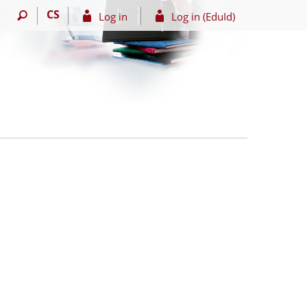
CS
Log in
Log in (EduId)