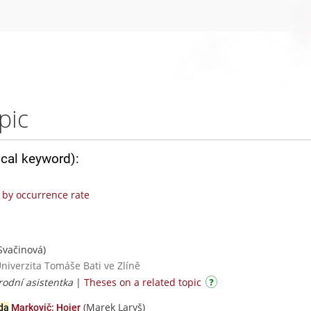
pic
ical keyword):
by occurrence rate
Svačinová)
Univerzita Tomáše Bati ve Zlíně
rodní asistentka
|
Theses on a related topic
(Marek Laryš)
da
Markovič: Hojer