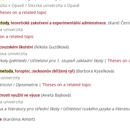
ulta v Opavě / Slezská univerzita v Opavě
heses on a related topic
(Karel Čern
tody
, teoretické zakotvení a experimentální administrace.
a univerzita
on a related topic
(Nikola Guzdková)
ncouzském školství
ova univerzita
koly (pětileté) / Učitelství pro 1. stupeň základní školy
|
Theses on a
(Barbora Kyselková)
metoda
, foropter, Jacksonův zkřížený cyl)
 univerzita
tnictví / Optometrie
|
Theses on a related topic
(Aneta Bajková)
nosti využití ve výuce
a univerzita
a a literatury pro střední školy / Učitelství ruského jazyka a literat
(Karolina Amort)
e