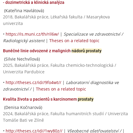
- dozimetrická a klinická analýza
(Kateřina Havlátová)
2018, Bakalářská práce, Lékařská fakulta / Masarykova
univerzita
•
https://is.muni.cz/th/ril6w/
|
Specializace ve zdravotnictví /
Radiologický asistent
|
Theses on a related topic
Buněčné linie odvozené z maligních
nádorů prostaty
(Silvie Nechvílová)
2025, Bakalářská práce, Fakulta chemicko-technologická /
Univerzita Pardubice
•
http://theses.cz/id//9fo4wt//
|
Laboratorní diagnostika ve
zdravotnictví /
|
Theses on a related topic
Kvalita života u pacientů s karcinomem
prostaty
(Denisa Kočnarová)
2024, Bakalářská práce, Fakulta humanitních studií / Univerzita
Tomáše Bati ve Zlíně
•
http://theses.cz/id//1wy80z//
|
Všeobecné ošetřovatelství /
|