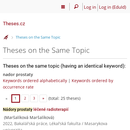
Log in
Log in (EduId)
Theses.cz
>
Theses on the Same Topic
Theses on the Same Topic
Theses on the same topic (having an identical keyword):
nador prostaty
Keywords ordered alphabetically
|
Keywords ordered by
occurrence rate
(total: 25 theses)
«
1
2
3
»
Nádory prostaty
léčené radioterapií
(Maršalíková Maršalíková)
2022, Bakalářská práce, Lékařská fakulta / Masarykova
univerzita