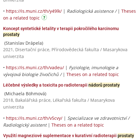
•
https://is.muni.cz/th/y49lk/
|
Radiologická asistence /
|
Theses
on a related topic
Koncept syntetické letality v terapii pokročilého karcinomu
prostaty
(Stanislav Drápela)
2021, Disertační práce, Přírodovědecká fakulta / Masarykova
univerzita
•
https://is.muni.cz/th/vadeu/
|
Fyziologie, imunologie a
vývojová biologie živočichů /
|
Theses on a related topic
Léčebné výsledky a toxicita po radioterapii
nádorů prostaty
(Michaela Böhmová)
2018, Bakalářská práce, Lékařská fakulta / Masarykova
univerzita
•
https://is.muni.cz/th/v5cvy/
|
Specializace ve zdravotnictví /
Radiologický asistent
|
Theses on a related topic
Využití magneziové suplementace v kurativní radioterapii
prostaty