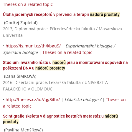
Theses on a related topic
Úloha jaderných receptorů v prevenci a terapii
nádorů prostaty
(Ondřej Zapletal)
2013, Diplomová práce, Přírodovědecká fakulta / Masarykova
univerzita
•
https://is.muni.cz/th/kbgu5/
|
Experimentální biologie /
Speciální biologie
|
Theses on a related topic
Studium invazního růstu u
nádorů
prsu a monitorování odpovědi na
poškození DNA u
nádorů prostaty
(Dana ŠIMKOVÁ)
2016, Disertační práce, Lékařská fakulta / UNIVERZITA
PALACKÉHO V OLOMOUCI
•
http://theses.cz/id//qg3ilh//
|
Lékařská biologie /
|
Theses on
a related topic
Scintigrafie skeletu v diagnostice kostních metastáz u
nádorů
prostaty
(Pavlína Menšíková)