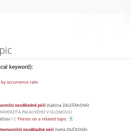
pic
ical keyword):
by occurrence rate
(Sabina ZÁLEŠÁKOVÁ)
mocniční neodkladné péči
d / UNIVERZITA PALACKÉHO V OLOMOUCI
řství /
|
Theses on a related topic
(Iveta DUČKOVÁ)
ednemocniční neodkladné péči