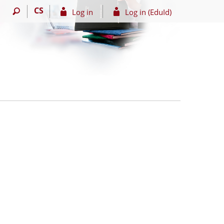
CS
Log in
Log in (EduId)