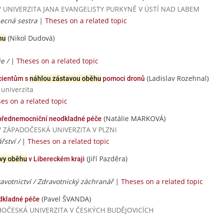
dií / UNIVERZITA JANA EVANGELISTY PURKYNĚ V ÚSTÍ NAD LABEM
becná sestra
|
Theses on a related topic
(Nikol Dudová)
hu
ie /
|
Theses on a related topic
(Ladislav Rozehnal)
acientům s
náhlou zástavou oběhu
pomoci dronů
 univerzita
es on a related topic
(Natálie MARKOVÁ)
i přednemocniční neodkladné péče
ií / ZÁPADOČESKÁ UNIVERZITA V PLZNI
řství /
|
Theses on a related topic
(Jiří Pazděra)
avy oběhu
v Libereckém kraji
ravotnictví / Zdravotnický záchranář
|
Theses on a related topic
(Pavel ŠVANDA)
dkladné péče
/ JIHOČESKÁ UNIVERZITA V ČESKÝCH BUDĚJOVICÍCH