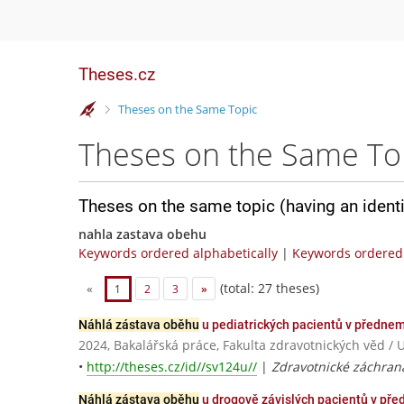
Theses.cz
>
Theses on the Same Topic
Theses on the Same To
Theses on the same topic (having an ident
nahla zastava obehu
Keywords ordered alphabetically
|
Keywords ordered 
(total: 27 theses)
«
1
2
3
»
Náhlá zástava oběhu
u pediatrických pacientů v předne
2024, Bakalářská práce, Fakulta zdravotnických vě
•
http://theses.cz/id//sv124u//
|
Zdravotnické záchraná
Náhlá zástava oběhu
u drogově závislých pacientů v př