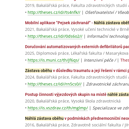
2019, Bakalářská práce, Fakulta zdravotnických stu
•
http://theses.cz/id//ts4nfk//
|
Ošetřovatelství / Všeo
Mobilní aplikace "Pejsek záchranář" -
Náhlá zástava obě
2021, Bakalářská práce, Vysoké učení technické v Brně
•
http://theses.cz/id//0ds6o2//
|
Informační technolog
Doručování automatizovaných externích defibrilátorů p
2025, Diplomová práce, Lékařská fakulta / Masarykova
•
https://is.muni.cz/th/jf6qs/
|
Intenzivní péče /
|
Thes
Zástava oběhu
v důsledku traumatu a její řešení v rámc
2024, Bakalářská práce, Fakulta zdravotnických stud
•
http://theses.cz/id//rn5cs0//
|
Zdravotnické záchraná
Postup činnosti výjezdových skupin na místě
náhlé zást
2020, Bakalářská práce, Vysoká škola zdravotnická
•
https://is.vszdrav.cz/th/mglmp/
|
Specializace ve zd
Náhlá zástava oběhu
v podmínkách přednemocniční neo
2016, Bakalářská práce, Zdravotně sociální fakulta 