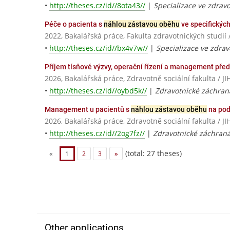
•
http://theses.cz/id//8ota43//
|
Specializace ve zdravo
Péče o pacienta s
náhlou zástavou oběhu
ve specifickýc
2022, Bakalářská práce, Fakulta zdravotnických studií 
•
http://theses.cz/id//bx4v7w//
|
Specializace ve zdrav
Příjem tísňové výzvy, operační řízení a management př
2026, Bakalářská práce, Zdravotně sociální fakulta 
•
http://theses.cz/id//oybd5k//
|
Zdravotnické záchraná
Management u pacientů s
náhlou zástavou oběhu
na pod
2026, Bakalářská práce, Zdravotně sociální fakulta 
•
http://theses.cz/id//2og7fz//
|
Zdravotnické záchraná
(total: 27 theses)
«
1
2
3
»
Other applications