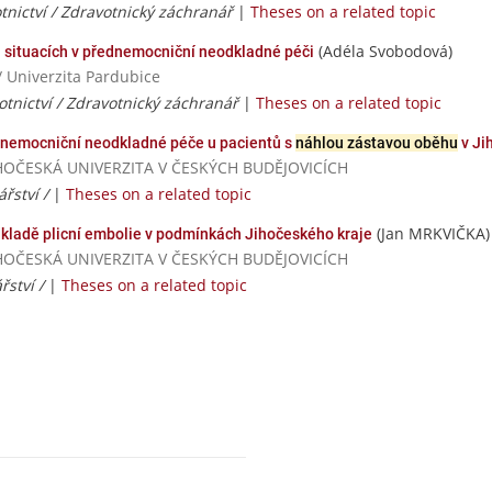
tnictví / Zdravotnický záchranář
|
Theses on a related topic
(Adéla Svobodová)
h situacích v přednemocniční neodkladné péči
/ Univerzita Pardubice
otnictví / Zdravotnický záchranář
|
Theses on a related topic
ednemocniční neodkladné péče u pacientů s
náhlou zástavou oběhu
v Ji
/ JIHOČESKÁ UNIVERZITA V ČESKÝCH BUDĚJOVICÍCH
řství /
|
Theses on a related topic
(Jan MRKVIČKA)
kladě plicní embolie v podmínkách Jihočeského kraje
/ JIHOČESKÁ UNIVERZITA V ČESKÝCH BUDĚJOVICÍCH
řství /
|
Theses on a related topic