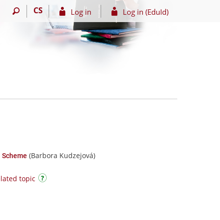
CS
Log in
Log in (EduId)
(Barbora Kudzejová)
on Scheme
lated topic