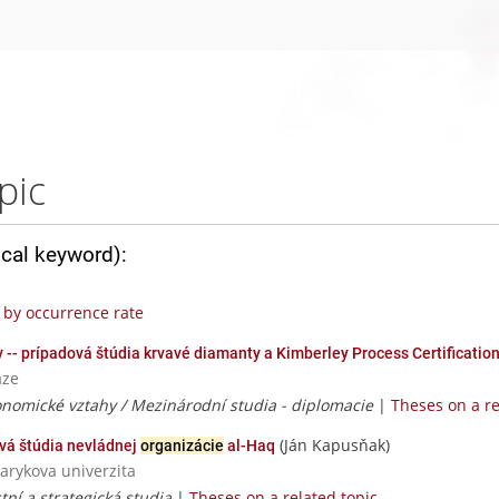
pic
ical keyword):
by occurrence rate
ov -- prípadová štúdia krvavé diamanty a Kimberley Process Certificati
aze
nomické vztahy / Mezinárodní studia - diplomacie
|
Theses on a re
(Ján Kapusňak)
vá štúdia nevládnej
organizácie
al-Haq
sarykova univerzita
tní a strategická studia
|
Theses on a related topic