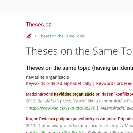
Theses.cz
>
Theses on the Same Topic
Theses on the Same To
Theses on the same topic (having an ident
nevladne organizacie
Keywords ordered alphabetically
|
Keywords ordered 
Medzinárodné
nevládne organizácie
pri riešení konflikt
2012, Bakalářská práce, Vysoká škola ekonomická v Pr
•
http://www.vse.cz/vskp/eid/38276
|
Mezinárodní eko
Krajne ľavicová podpora palestínskych záujmov: Prípado
2013, Diplomová práce, Fakulta sociálních studií / Ma
•
https://is.muni.cz/th/t3rnh/
|
Politologie / Bezpečnos