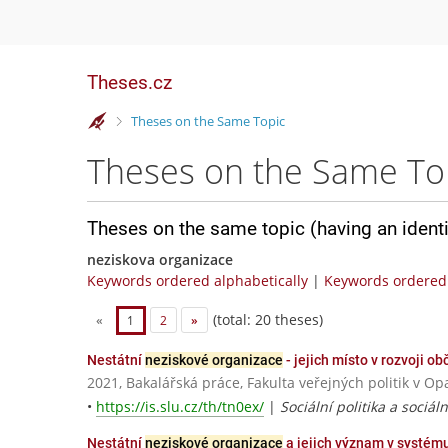
Theses.cz
>
Theses on the Same Topic
Theses on the Same To
Theses on the same topic (having an ident
neziskova organizace
Keywords ordered alphabetically
|
Keywords ordered 
(total: 20 theses)
«
1
2
»
Nestátní
neziskové organizace
- jejich místo v rozvoji 
2021, Bakalářská práce, Fakulta veřejných politik v Op
•
https://is.slu.cz/th/tn0ex/
|
Sociální politika a sociál
Nestátní
neziskové organizace
a jejich význam v systému