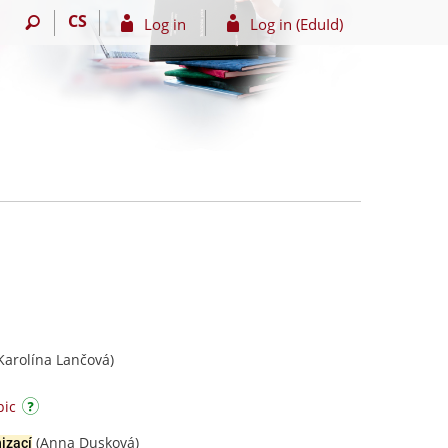
CS
Log in
Log in (EduId)
Karolína Lančová)
pic
(Anna Dusková)
izací