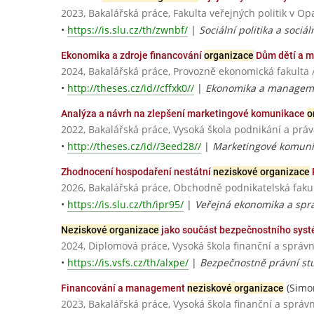
2023, Bakalářská práce, Fakulta veřejných politik v Op
•
https://is.slu.cz/th/zwnbf/
|
Sociální politika a sociál
Ekonomika a zdroje financování
organizace
Dům dětí a m
2024, Bakalářská práce, Provozně ekonomická fakulta 
•
http://theses.cz/id//cffxk0//
|
Ekonomika a managem
Analýza a návrh na zlepšení marketingové komunikace
o
2022, Bakalářská práce, Vysoká škola podnikání a práva
•
http://theses.cz/id//3eed28//
|
Marketingové komuni
Zhodnocení hospodaření nestátní
neziskové organizace
2026, Bakalářská práce, Obchodně podnikatelská fakul
•
https://is.slu.cz/th/ipr95/
|
Veřejná ekonomika a spr
Neziskové organizace
jako součást bezpečnostního systé
2024, Diplomová práce, Vysoká škola finanční a správn
•
https://is.vsfs.cz/th/alxpe/
|
Bezpečnostně právní st
(Simo
Financování a management
neziskové organizace
2023, Bakalářská práce, Vysoká škola finanční a správn