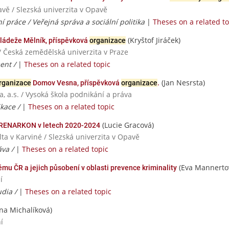
avě / Slezská univerzita v Opavě
ní práce / Veřejná správa a sociální politika
|
Theses on a related to
(Kryštof Jiráček)
ládeže Mělník, příspěvková
organizace
/ Česká zemědělská univerzita v Praze
ent /
|
Theses on a related topic
(Jan Nesrsta)
rganizace
Domov Vesna, příspěvková
organizace
.
, a.s. / Vysoká škola podnikání a práva
kace /
|
Theses on a related topic
(Lucie Gracová)
RENARKON v letech 2020-2024
ta v Karviné / Slezská univerzita v Opavě
áva /
|
Theses on a related topic
(Eva Mannertov
mu ČR a jejich působení v oblasti prevence kriminality
í
udia /
|
Theses on a related topic
na Michalíková)
í