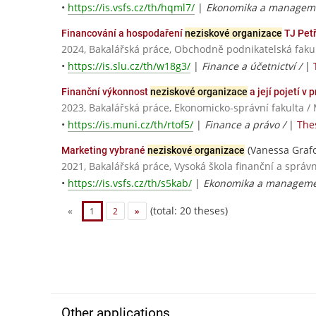
•
https://is.vsfs.cz/th/hqml7/
|
Ekonomika a managem
Financování a hospodaření
neziskové organizace
TJ Petř
2024, Bakalářská práce, Obchodně podnikatelská fakul
•
https://is.slu.cz/th/w18g3/
|
Finance a účetnictví /
|
Finanční výkonnost
neziskové organizace
a její pojetí v
2023, Bakalářská práce, Ekonomicko-správní fakulta /
•
https://is.muni.cz/th/rtof5/
|
Finance a právo /
|
The
(Vanessa Graf
Marketing vybrané
neziskové organizace
2021, Bakalářská práce, Vysoká škola finanční a správn
•
https://is.vsfs.cz/th/s5kab/
|
Ekonomika a managemen
(total: 20 theses)
«
1
2
»
Other applications