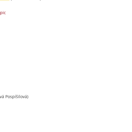
pic
á Pospíšilová)