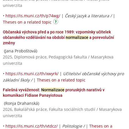
univerzita
•
https://is.muni.cz/th/p74wg/
|
Český jazyk a literatura /
|
Theses on a related topic
Občanská výchova před a po roce 1989: vzpomínky učitelek
občanského vzdělávání na období
normalizace
a porevoluční
změny
(Jana Proboštová)
2025, Diplomová práce, Pedagogická fakulta / Masarykova
univerzita
•
https://is.muni.cz/th/xwyrk/
|
Učitelství občanské výchovy pro
základní školy /
|
Theses on a related topic
Falešná vyváženost:
Normalizace
proruských narativů v
komunikaci Fidiase Panayiotoua
(Ronja Drahanská)
2026, Bakalářská práce, Fakulta sociálních studií / Masarykova
univerzita
•
https://is.muni.cz/th/vtdcz/
|
Politologie /
|
Theses on a