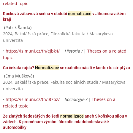
related topic
Rocková zábavová scéna v období
normalizace
v Jihomoravském
kraji
(Patrik Šanda)
2024, Bakalářská práce, Filozofická fakulta / Masarykova
univerzita
•
https://is.muni.cz/th/ejbk4/
|
Historie /
|
Theses on a related
topic
Co čekala rajda?
Normalizace
sexuálního násilí v kontextu striptýzu
(Ema Mušková)
2024, Bakalářská práce, Fakulta sociálních studií / Masarykova
univerzita
•
https://is.muni.cz/th/i87bz/
|
Sociologie /
|
Theses on a
related topic
Ze zlatých šedesátých do šedi
normalizace
aneb S koňskou silou v
zádech. K proměnám výrobní filozofie mladoboleslavské
automobilky