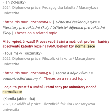
(Jan Dolejský)
2024, Diplomová práce, Pedagogická fakulta / Masarykova
univerzita
•
https://is.muni.cz/th/vnn42/
|
Učitelství českého jazyka a
literatury pro základní školy / Učitelství dějepisu pro základní
školy
|
Theses on a related topic
Mládí vpřed, či vzad? Proces vzdělávání a možnosti profesní kariéry
absolventů katedry režie na FAMU během tzv.
normalizace
(Toužimský Toužimský)
2022, Diplomová práce, Filozofická fakulta / Masarykova
univerzita
•
https://is.muni.cz/th/a86g3/
|
Teorie a dějiny filmu a
audiovizuální kultury /
|
Theses on a related topic
Loajalita, prestiž a umění. Státní ceny pro animátory v době
normalizace
(Kamila Jablonická)
2023, Bakalářská práce, Filozofická fakulta / Masarykova
univerzita