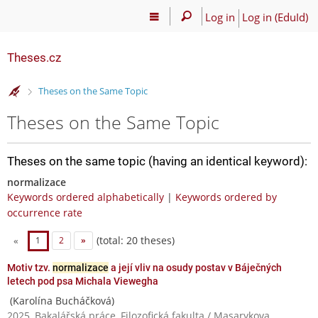
Log in
Log in (EduId)
Theses.cz
>
Theses on the Same Topic
Theses on the Same Topic
Theses on the same topic (having an identical keyword):
normalizace
Keywords ordered alphabetically
|
Keywords ordered by
occurrence rate
(total: 20 theses)
«
1
2
»
Motiv tzv.
normalizace
a její vliv na osudy postav v Báječných
letech pod psa Michala Viewegha
(Karolína Bucháčková)
2025, Bakalářská práce, Filozofická fakulta / Masarykova