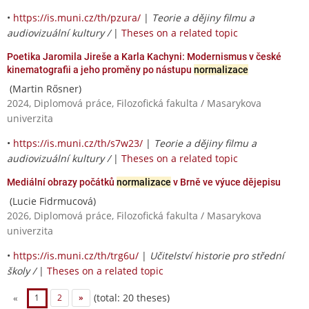
•
https://is.muni.cz/th/pzura/
|
Teorie a dějiny filmu a
audiovizuální kultury /
|
Theses on a related topic
Poetika Jaromila Jireše a Karla Kachyni: Modernismus v české
kinematografii a jeho proměny po nástupu
normalizace
(Martin Rősner)
2024, Diplomová práce, Filozofická fakulta / Masarykova
univerzita
•
https://is.muni.cz/th/s7w23/
|
Teorie a dějiny filmu a
audiovizuální kultury /
|
Theses on a related topic
Mediální obrazy počátků
normalizace
v Brně ve výuce dějepisu
(Lucie Fidrmucová)
2026, Diplomová práce, Filozofická fakulta / Masarykova
univerzita
•
https://is.muni.cz/th/trg6u/
|
Učitelství historie pro střední
školy /
|
Theses on a related topic
(total: 20 theses)
«
1
2
»