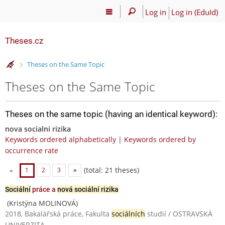
Log in
Log in (EduId)
Theses.cz
>
Theses on the Same Topic
Theses on the Same Topic
Theses on the same topic (having an identical keyword):
nova socialni rizika
Keywords ordered alphabetically
|
Keywords ordered by
occurrence rate
(total: 21 theses)
«
1
2
3
»
Sociální
práce a
nová sociální rizika
(Kristýna MOLINOVÁ)
2018, Bakalářská práce, Fakulta
sociálních
studií / OSTRAVSKÁ
UNIVERZITA