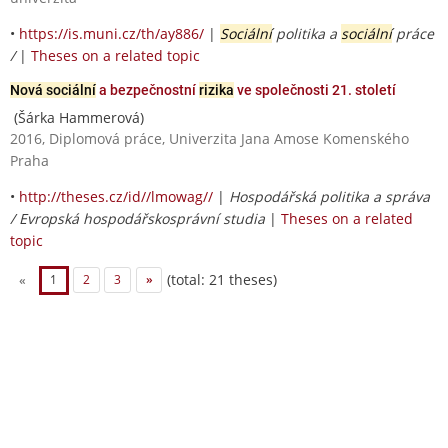
•
https://is.muni.cz/th/ay886/
|
Sociální
politika a
sociální
práce
/
|
Theses on a related topic
Nová sociální
a bezpečnostní
rizika
ve společnosti 21. století
(Šárka Hammerová)
2016, Diplomová práce, Univerzita Jana Amose Komenského
Praha
•
http://theses.cz/id//lmowag//
|
Hospodářská politika a správa
/ Evropská hospodářskosprávní studia
|
Theses on a related
topic
(total: 21 theses)
«
1
2
3
»