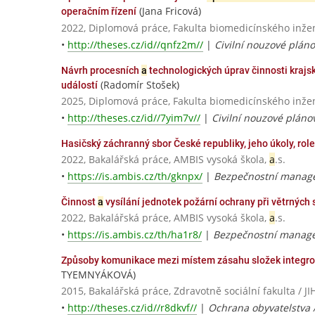
(Jana Fricová)
operačním řízení
2022, Diplomová práce, Fakulta biomedicínského inžen
•
http://theses.cz/id//qnfz2m//
|
Civilní nouzové plán
Návrh procesních
a
technologických úprav činnosti kraj
(Radomír Stošek)
událostí
2025, Diplomová práce, Fakulta biomedicínského inžen
•
http://theses.cz/id//7yim7v//
|
Civilní nouzové pláno
Hasičský záchranný sbor České republiky, jeho úkoly, rol
2022, Bakalářská práce, AMBIS vysoká škola,
a
.s.
•
https://is.ambis.cz/th/gknpx/
|
Bezpečnostní manage
Činnost
a
vysílání jednotek požární ochrany při větrných
2022, Bakalářská práce, AMBIS vysoká škola,
a
.s.
•
https://is.ambis.cz/th/ha1r8/
|
Bezpečnostní manage
Způsoby komunikace mezi místem zásahu složek integ
TYEMNYÁKOVÁ)
2015, Bakalářská práce, Zdravotně sociální fakulta 
•
http://theses.cz/id//r8dkvf//
|
Ochrana obyvatelstva