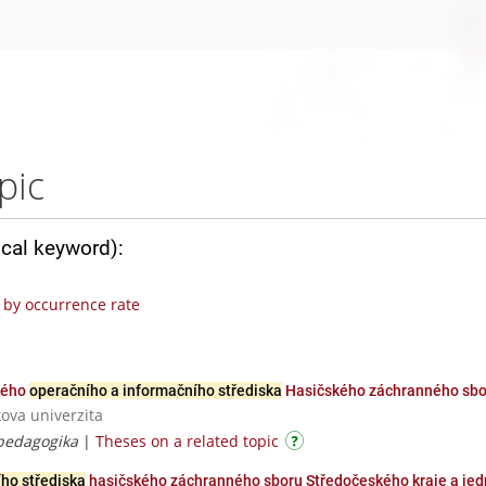
pic
ical keyword):
by occurrence rate
ského
operačního a informačního střediska
Hasičského záchranného sbo
ova univerzita
 pedagogika
|
Theses on a related topic
ho střediska
hasičského záchranného sboru Středočeského kraje a jed