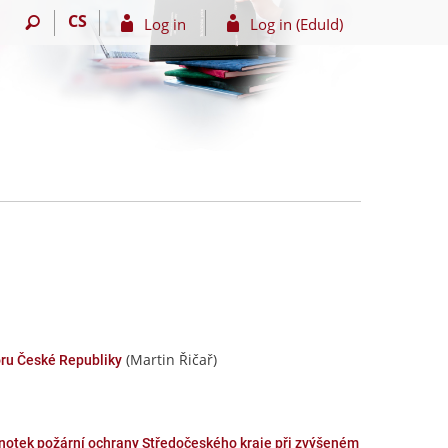
CS
Log in
Log in (EduId)
(Martin Řičař)
ru České Republiky
notek požární ochrany Středočeského kraje při zvýšeném