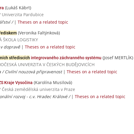
(Lukáš Kábrt)
ra
/ Univerzita Pardubice
řství /
|
Theses on a related topic
(Veronika Faltýnková)
třediskem
OKÁ ŠKOLA LOGISTIKY
 v dopravě
|
Theses on a related topic
(Josef MERTLÍK)
ních střediscích
integrovaného záchranného systému
/ JIHOČESKÁ UNIVERZITA V ČESKÝCH BUDĚJOVICÍCH
 / Civilní nouzová připravenost
|
Theses on a related topic
(Karolína Musilová)
ZS Kraje Vysočina
/ Česká zemědělská univerzita v Praze
onální rozvoj - c.v. Hradec Králové /
|
Theses on a related topic