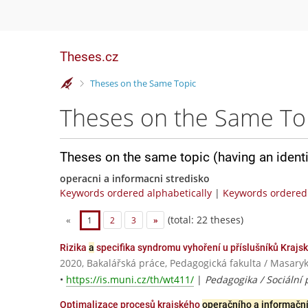
Theses.cz
>
Theses on the Same Topic
Theses on the Same To
Theses on the same topic (having an ident
operacni a informacni stredisko
Keywords ordered alphabetically
|
Keywords ordered 
(total: 22 theses)
«
1
2
3
»
Rizika
a
specifika syndromu vyhoření u příslušníků Kraj
2020, Bakalářská práce, Pedagogická fakulta / Masaryk
•
https://is.muni.cz/th/wt411/
|
Pedagogika / Sociální
Optimalizace procesů krajského
operačního a informační