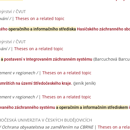
ýrství / ČVUT
ování /
|
Theses on a related topic
ského
operačního a informačního střediska
Hasičského záchranného sbor
ýrství / ČVUT
vání /
|
Theses on a related topic
(Barcuchová Barcu
e
a
postavení v Integrovaném záchranném systému
ment v regionech /
|
Theses on a related topic
(Jeník Jeník)
 smrštích na území Středočeského kraje.
ment v regionech /
|
Theses on a related topic
rovaného záchranného systému
a operačním a informačním střediskem
/ JIHOČESKÁ UNIVERZITA V ČESKÝCH BUDĚJOVICÍCH
 / Ochrana obyvatelstva se zaměřením na CBRNE
|
Theses on a rela