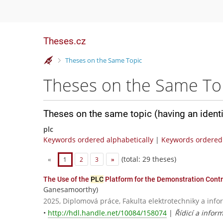
Theses.cz
>
Theses on the Same Topic
Theses on the Same To
Theses on the same topic (having an ident
plc
Keywords ordered alphabetically
|
Keywords ordered 
(total: 29 theses)
«
1
2
3
»
The Use of the
PLC
Platform for the Demonstration Contr
Ganesamoorthy)
2025, Diplomová práce, Fakulta elektrotechniky a info
•
http://hdl.handle.net/10084/158074
|
Řídicí a infor