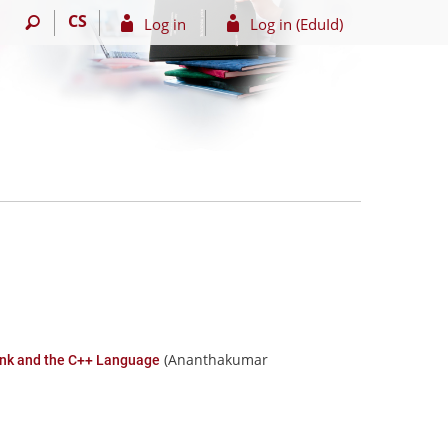
CS
Log in
Log in (EduId)
(Ananthakumar
nk and the C++ Language