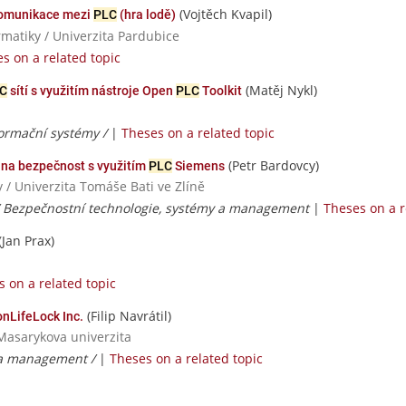
(Vojtěch Kvapil)
komunikace mezi
PLC
(hra lodě)
rmatiky / Univerzita Pardubice
s on a related topic
(Matěj Nykl)
C
sítí s využitím nástroje Open
PLC
Toolkit
ormační systémy /
|
Theses on a related topic
(Petr Bardovcy)
na bezpečnost s využitím
PLC
Siemens
 / Univerzita Tomáše Bati ve Zlíně
 / Bezpečnostní technologie, systémy a management
|
Theses on a r
(Jan Prax)
 on a related topic
(Filip Navrátil)
onLifeLock Inc.
Masarykova univerzita
 a management /
|
Theses on a related topic