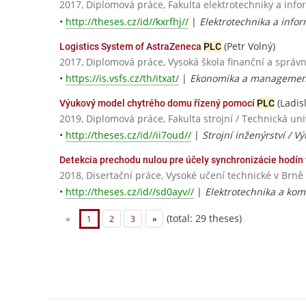
2017, Diplomová práce, Fakulta elektrotechniky a info
•
http://theses.cz/id//kxrfhj//
|
Elektrotechnika a infor
(Petr Volný)
Logistics System of AstraZeneca
PLC
2017, Diplomová práce, Vysoká škola finanční a správn
•
https://is.vsfs.cz/th/itxat/
|
Ekonomika a management
(Ladisl
Výukový model chytrého domu řízený pomocí
PLC
2019, Diplomová práce, Fakulta strojní / Technická univ
•
http://theses.cz/id//ii7oud//
|
Strojní inženýrství / 
Detekcia prechodu nulou pre účely synchronizácie hodín 
2018, Disertační práce, Vysoké učení technické v Brně
•
http://theses.cz/id//sd0ayv//
|
Elektrotechnika a kom
(total: 29 theses)
«
1
2
3
»