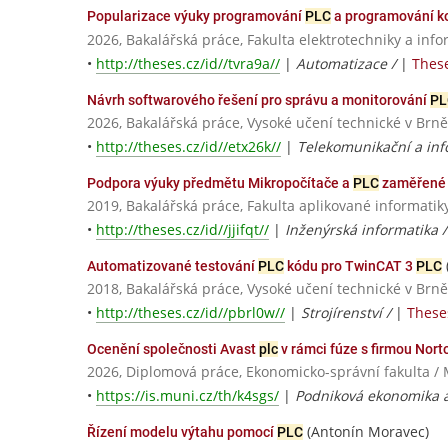
Popularizace výuky programování
PLC
a programování 
2026, Bakalářská práce, Fakulta elektrotechniky a info
•
http://theses.cz/id//tvra9a//
|
Automatizace /
|
These
Návrh softwarového řešení pro správu a monitorování
PL
2026, Bakalářská práce, Vysoké učení technické v Brně
•
http://theses.cz/id//etx26k//
|
Telekomunikační a inf
Podpora výuky předmětu Mikropočítače a
PLC
zaměřené 
2019, Bakalářská práce, Fakulta aplikované informatiky
•
http://theses.cz/id//jjifqt//
|
Inženýrská informatika
Automatizované testování
PLC
kódu pro TwinCAT 3
PLC
2018, Bakalářská práce, Vysoké učení technické v Brně
•
http://theses.cz/id//pbrl0w//
|
Strojírenství /
|
Theses
Ocenění společnosti Avast
plc
v rámci fúze s firmou Nort
2026, Diplomová práce, Ekonomicko-správní fakulta / 
•
https://is.muni.cz/th/k4sgs/
|
Podniková ekonomika
(Antonín Moravec)
Řízení modelu výtahu pomocí
PLC