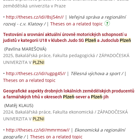
zemědělská univerzita v Praze
•
http://theses.cz/id//8sj54n//
|
Veřejná správa a regionální
rozvoj - c.v. Klatovy /
|
Theses on a related topic
Testování a srovnání aktuální úrovně motorických schopností u
judistů v kategorii U18 v klubech Judo SG
Plzeň
a Judoclub
Plzeň
(Pavlína MAREŠOVÁ)
2025, Bakalářská práce, Fakulta pedagogická / ZÁPADOČESKÁ
UNIVERZITA V
PLZNI
•
http://theses.cz/id//ugpg45//
|
Tělesná výchova a sport /
|
Theses on a related topic
Geografické aspekty drobných lokálních zemědělských producentů
a farmářských trhů v okresech
Plzeň
-sever a
Plzeň
-jih
(Matěj KLAUS)
2024, Bakalářská práce, Fakulta ekonomická / ZÁPADOČESKÁ
UNIVERZITA V
PLZNI
•
http://theses.cz/id//mmrmsw//
|
Ekonomická a regionální
geografie /
|
Theses on a related topic