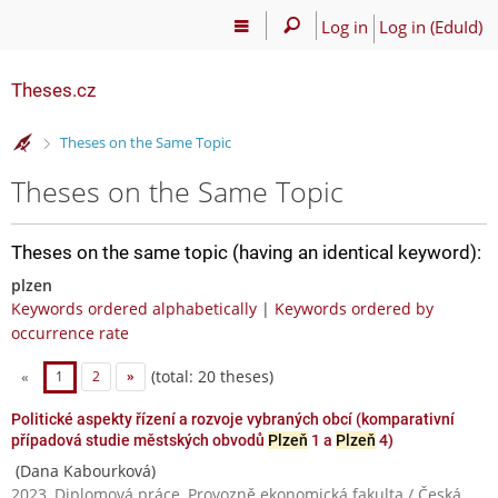
Log in
Log in (EduId)
Theses.cz
>
Theses on the Same Topic
Theses on the Same Topic
Theses on the same topic (having an identical keyword):
plzen
Keywords ordered alphabetically
|
Keywords ordered by
occurrence rate
(total: 20 theses)
«
1
2
»
Politické aspekty řízení a rozvoje vybraných obcí (komparativní
případová studie městských obvodů
Plzeň
1 a
Plzeň
4)
(Dana Kabourková)
2023, Diplomová práce, Provozně ekonomická fakulta / Česká