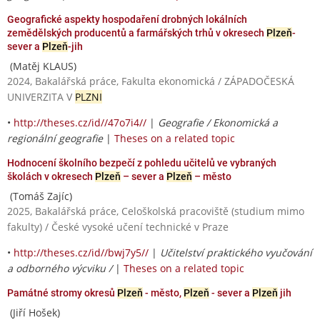
Geografické aspekty hospodaření drobných lokálních
zemědělských producentů a farmářských trhů v okresech
Plzeň
-
sever a
Plzeň
-jih
(Matěj KLAUS)
2024, Bakalářská práce, Fakulta ekonomická / ZÁPADOČESKÁ
UNIVERZITA V
PLZNI
•
http://theses.cz/id//47o7i4//
|
Geografie / Ekonomická a
regionální geografie
|
Theses on a related topic
Hodnocení školního bezpečí z pohledu učitelů ve vybraných
školách v okresech
Plzeň
– sever a
Plzeň
– město
(Tomáš Zajíc)
2025, Bakalářská práce, Celoškolská pracoviště (studium mimo
fakulty) / České vysoké učení technické v Praze
•
http://theses.cz/id//bwj7y5//
|
Učitelství praktického vyučování
a odborného výcviku /
|
Theses on a related topic
Památné stromy okresů
Plzeň
- město,
Plzeň
- sever a
Plzeň
jih
(Jiří Hošek)