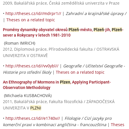
2009, Bakalářská práce, Česká zemědělská univerzita v Praze
•
http://theses.cz/id//mdrpr1//
|
Zahradní a krajinářské úpravy /
|
Theses on a related topic
Proměny dynamiky obyvatel okresů
Plzeň
-město,
Plzeň
-jih,
Plzeň
-
sever a Rokycany v letech 1981-2010
(Roman IMRICH)
2012, Diplomová práce, Přírodovědecká fakulta / OSTRAVSKÁ
UNIVERZITA V OSTRAVĚ
•
http://theses.cz/id//vv0ybl//
|
Geografie / Učitelství Geografie -
Historie pro střední školy
|
Theses on a related topic
An Ethnography of Mormons in
Plzen
, Applying Participant-
Observation Methodology
(Michaela KUSBACHOVÁ)
2011, Bakalářská práce, Fakulta filozofická / ZÁPADOČESKÁ
UNIVERZITA V
PLZNI
•
http://theses.cz/id//e1740v//
|
Filologie / Cizí jazyky pro
komerční praxi v kombinaci angličtina - francouzština
|
Theses