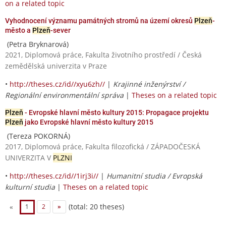
on a related topic
Vyhodnocení významu památných stromů na území okresů
Plzeň
-
město a
Plzeň
-sever
(Petra Bryknarová)
2021, Diplomová práce, Fakulta životního prostředí / Česká
zemědělská univerzita v Praze
•
http://theses.cz/id//xyu6zh//
|
Krajinné inženýrství /
Regionální environmentální správa
|
Theses on a related topic
Plzeň
- Evropské hlavní město kultury 2015: Propagace projektu
Plzeň
jako Evropské hlavní město kultury 2015
(Tereza POKORNÁ)
2017, Diplomová práce, Fakulta filozofická / ZÁPADOČESKÁ
UNIVERZITA V
PLZNI
•
http://theses.cz/id//1irj3i//
|
Humanitní studia / Evropská
kulturní studia
|
Theses on a related topic
(total: 20 theses)
«
1
2
»