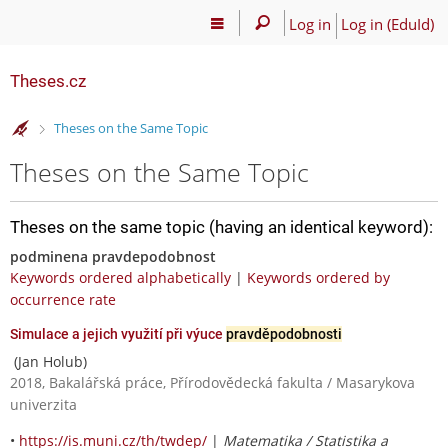
Log in
Log in (EduId)
Theses.cz
>
Theses on the Same Topic
Theses on the Same Topic
Theses on the same topic (having an identical keyword):
podminena pravdepodobnost
Keywords ordered alphabetically
|
Keywords ordered by
occurrence rate
Simulace a jejich využití při výuce
pravděpodobnosti
(Jan Holub)
2018, Bakalářská práce, Přírodovědecká fakulta / Masarykova
univerzita
•
https://is.muni.cz/th/twdep/
|
Matematika / Statistika a