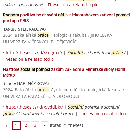
mikro – poradenství
|
Theses on a related topic
Podpora
pozitivního chování
dětí
v nízkoprahovém zařízení
pomocí
přístupu PBIS
(Agáta STEJSKALOVÁ)
2024, Bakalářská
práce
, Teologická fakulta / JIHOČESKÁ
UNIVERZITA V ČESKÝCH BUDĚJOVICÍCH
•
http://theses.cz/id//zkigma//
|
Sociální
a charitativní
práce
/
|
Theses on a related topic
Nástroje
sociální pomoci
žákům Základní a Mateřské školy Horní
Město
(Lucie HARENČÁKOVÁ)
2024, Bakalářská
práce
, Cyrilometodějská teologická fakulta /
UNIVERZITA PALACKÉHO V OLOMOUCI
•
http://theses.cz/id//9yddbk//
|
Sociální
politika a sociální
práce
/ Charitativní a sociální práce
|
Theses on a related topic
(total: 21 theses)
«
1
2
3
»