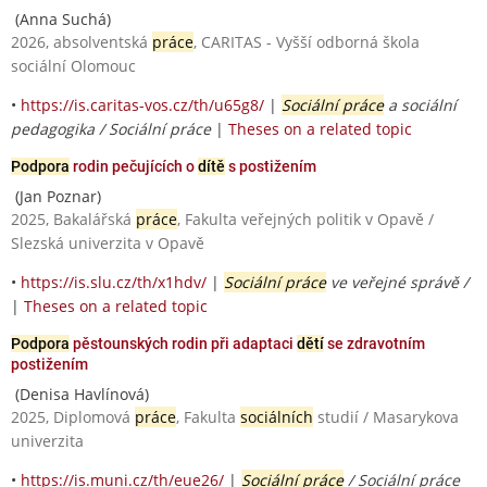
(Anna Suchá)
2026, absolventská
práce
, CARITAS - Vyšší odborná škola
sociální Olomouc
•
https://is.caritas-vos.cz/th/u65g8/
|
Sociální práce
a sociální
pedagogika / Sociální práce
|
Theses on a related topic
Podpora
rodin pečujících o
dítě
s postižením
(Jan Poznar)
2025, Bakalářská
práce
, Fakulta veřejných politik v Opavě /
Slezská univerzita v Opavě
•
https://is.slu.cz/th/x1hdv/
|
Sociální práce
ve veřejné správě /
|
Theses on a related topic
Podpora
pěstounských rodin při adaptaci
dětí
se zdravotním
postižením
(Denisa Havlínová)
2025, Diplomová
práce
, Fakulta
sociálních
studií / Masarykova
univerzita
•
https://is.muni.cz/th/eue26/
|
Sociální práce
/ Sociální práce