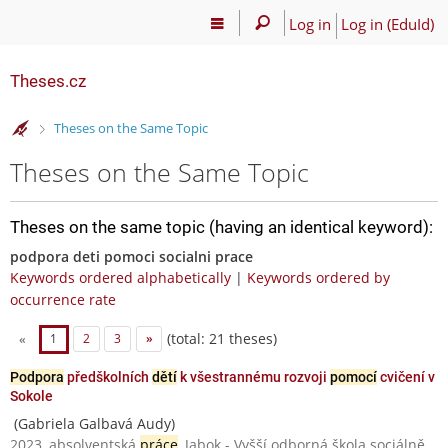
Log in
Log in (EduId)
Theses.cz
>
Theses on the Same Topic
Theses on the Same Topic
Theses on the same topic (having an identical keyword):
podpora deti pomoci socialni prace
Keywords ordered alphabetically
|
Keywords ordered by
occurrence rate
(total: 21 theses)
«
1
2
3
»
Podpora
předškolních
dětí
k všestrannému rozvoji
pomocí
cvičení v
Sokole
(Gabriela Galbavá Audy)
2023, absolventská
práce
, Jabok - Vyšší odborná škola sociálně