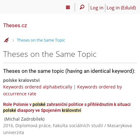
Log in
Log in (EduId)
Theses.cz
>
Theses on the Same Topic
Theses on the Same Topic
Theses on the same topic (having an identical keyword):
polske kralovstvi
Keywords ordered alphabetically
|
Keywords ordered by
occurrence rate
Role Polonie v
polské
zahraniční politice s přihlédnutím k situaci
polské
diaspory ve Spojeném
království
(Michal Zadrobílek)
2016, Diplomová práce, Fakulta sociálních studií / Masarykova
univerzita