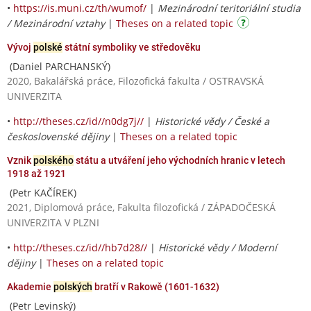
•
https://is.muni.cz/th/wumof/
|
Mezinárodní teritoriální studia
/ Mezinárodní vztahy
|
Theses on a related topic
Vývoj
polské
státní symboliky ve středověku
(Daniel PARCHANSKÝ)
2020, Bakalářská práce, Filozofická fakulta / OSTRAVSKÁ
UNIVERZITA
•
http://theses.cz/id//n0dg7j//
|
Historické vědy / České a
československé dějiny
|
Theses on a related topic
Vznik
polského
státu a utváření jeho východních hranic v letech
1918 až 1921
(Petr KAČÍREK)
2021, Diplomová práce, Fakulta filozofická / ZÁPADOČESKÁ
UNIVERZITA V PLZNI
•
http://theses.cz/id//hb7d28//
|
Historické vědy / Moderní
dějiny
|
Theses on a related topic
Akademie
polských
bratří v Rakowě (1601-1632)
(Petr Levinský)