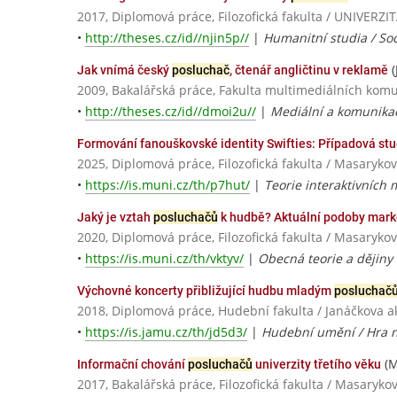
2017, Diplomová práce, Filozofická fakulta / UNIVE
•
http://theses.cz/id//njin5p//
|
Humanitní studia / Soc
(
Jak vnímá český
posluchač
, čtenář angličtinu v reklamě
2009, Bakalářská práce, Fakulta multimediálních komun
•
http://theses.cz/id//dmoi2u//
|
Mediální a komunika
Formování fanouškovské identity Swifties: Případová s
2025, Diplomová práce, Filozofická fakulta / Masarykov
•
https://is.muni.cz/th/p7hut/
|
Teorie interaktivních 
Jaký je vztah
posluchačů
k hudbě? Aktuální podoby marke
2020, Diplomová práce, Filozofická fakulta / Masarykov
•
https://is.muni.cz/th/vktyv/
|
Obecná teorie a dějiny
Výchovné koncerty přibližující hudbu mladým
posluchač
2018, Diplomová práce, Hudební fakulta / Janáčkova
•
https://is.jamu.cz/th/jd5d3/
|
Hudební umění / Hra n
(M
Informační chování
posluchačů
univerzity třetího věku
2017, Bakalářská práce, Filozofická fakulta / Masaryko