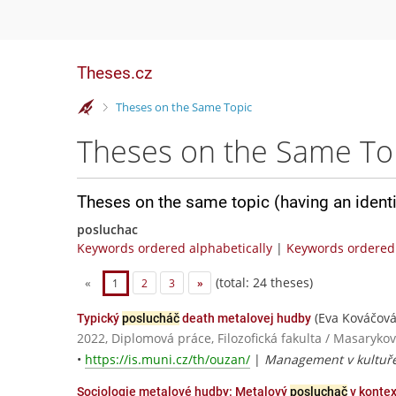
Theses.cz
>
Theses on the Same Topic
Theses on the Same To
Theses on the same topic (having an ident
posluchac
Keywords ordered alphabetically
|
Keywords ordered 
(total: 24 theses)
«
1
2
3
»
(Eva Kováčová
Typický
poslucháč
death metalovej hudby
2022, Diplomová práce, Filozofická fakulta / Masarykov
•
https://is.muni.cz/th/ouzan/
|
Management v kultuř
Sociologie metalové hudby: Metalový
posluchač
v kontex