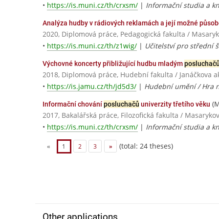
•
https://is.muni.cz/th/crxsm/
|
Informační studia a kn
Analýza hudby v rádiových reklamách a její možné půso
2020, Diplomová práce, Pedagogická fakulta / Masaryk
•
https://is.muni.cz/th/z1wig/
|
Učitelství pro střední 
Výchovné koncerty přibližující hudbu mladým
posluchač
2018, Diplomová práce, Hudební fakulta / Janáčkova
•
https://is.jamu.cz/th/jd5d3/
|
Hudební umění / Hra n
(M
Informační chování
posluchačů
univerzity třetího věku
2017, Bakalářská práce, Filozofická fakulta / Masaryko
•
https://is.muni.cz/th/crxsm/
|
Informační studia a kn
(total: 24 theses)
«
1
2
3
»
Other applications