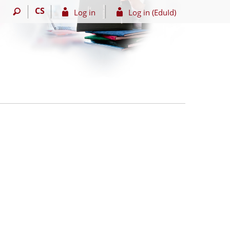
CS
Log in
Log in (EduId)