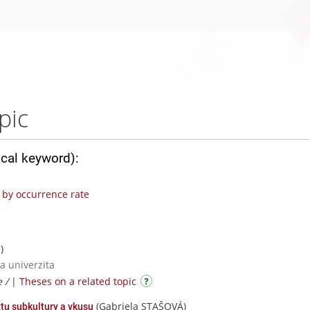
pic
ical keyword):
by occurrence rate
)
a univerzita
e /
|
Theses on a related topic
(Gabriela STAŠOVÁ)
tu subkultury a vkusu