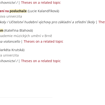
ihovnictví /
|
Theses on a related topic
(Lucie Kalandříková)
bení na
posluchače
ova univerzita
školy / Učitelství hudební výchovy pro základní a střední školy
|
Thes
(Kateřina Blahová)
ům
 akademie múzických umění v Brně
a violoncello
|
Theses on a related topic
arkéta Krutská)
va univerzita
ihovnictví /
|
Theses on a related topic