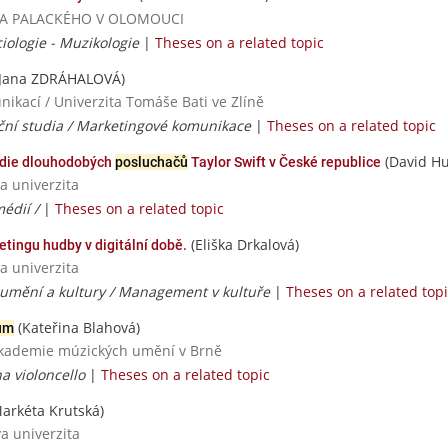
RZITA PALACKÉHO V OLOMOUCI
iologie - Muzikologie
|
Theses on a related topic
Jana ZDRÁHALOVÁ)
ikací / Univerzita Tomáše Bati ve Zlíně
ční studia / Marketingové komunikace
|
Theses on a related topic
(David H
tudie dlouhodobých
posluchačů
Taylor Swift v České republice
a univerzita
médií /
|
Theses on a related topic
(Eliška Drkalová)
tingu hudby v digitální době.
a univerzita
 umění a kultury / Management v kultuře
|
Theses on a related top
(Kateřina Blahová)
ům
 akademie múzických umění v Brně
a violoncello
|
Theses on a related topic
arkéta Krutská)
va univerzita