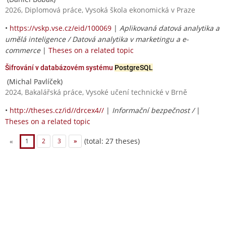
2026, Diplomová práce, Vysoká škola ekonomická v Praze
•
https://vskp.vse.cz/eid/100069
|
Aplikovaná datová analytika a
umělá inteligence / Datová analytika v marketingu a e-
commerce
|
Theses on a related topic
Šifrování v databázovém systému
PostgreSQL
(Michal Pavlíček)
2024, Bakalářská práce, Vysoké učení technické v Brně
•
http://theses.cz/id//drcex4//
|
Informační bezpečnost /
|
Theses on a related topic
(total: 27 theses)
«
1
2
3
»