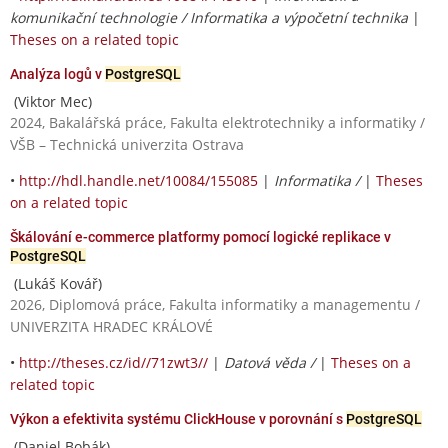
komunikační technologie / Informatika a výpočetní technika
|
Theses on a related topic
Analýza logů v
PostgreSQL
(Viktor Mec)
2024, Bakalářská práce, Fakulta elektrotechniky a informatiky /
VŠB – Technická univerzita Ostrava
•
http://hdl.handle.net/10084/155085
|
Informatika /
|
Theses
on a related topic
Škálování e-commerce platformy pomocí logické replikace v
PostgreSQL
(Lukáš Kovář)
2026, Diplomová práce, Fakulta informatiky a managementu /
UNIVERZITA HRADEC KRÁLOVÉ
•
http://theses.cz/id//71zwt3//
|
Datová věda /
|
Theses on a
related topic
Výkon a efektivita systému ClickHouse v porovnání s
PostgreSQL
(Daniel Bobák)