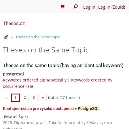
Log in
Log in (EduId)
Theses.cz
>
Theses on the Same Topic
Theses on the Same Topic
Theses on the same topic (having an identical keyword):
postgresql
Keywords ordered alphabetically
|
Keywords ordered by
occurrence rate
(total: 27 theses)
«
1
2
3
»
Kontajnerizácia pre vysokú dostupnosť v
PostgreSQL
(Matúš Špik)
2023, Diplomová práce, Fakulta informatiky / Masarykova
univerzita