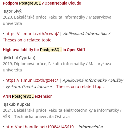
Podpora
PostgreSQL
v OpenNebula Cloude
(Igor Sivý)
2020, Bakalářská práce, Fakulta informatiky / Masarykova
univerzita
•
https://is.muni.cz/th/nxwhj/
|
Aplikovaná informatika /
|
Theses on a related topic
High-availability for
PostgreSQL
in OpenShift
(Michal Cyprian)
2019, Diplomová práce, Fakulta informatiky / Masarykova
univerzita
•
https://is.muni.cz/th/gx4ec/
|
Aplikovaná informatika / Služby
- výzkum, řízení a inovace
|
Theses on a related topic
ANN
PostgreSQL
extension
(Jakub Kupka)
2021, Bakalářská práce, Fakulta elektrotechniky a informatiky /
VŠB – Technická univerzita Ostrava
•
http://hdl.handle.net/10084/145610
|
Informační a