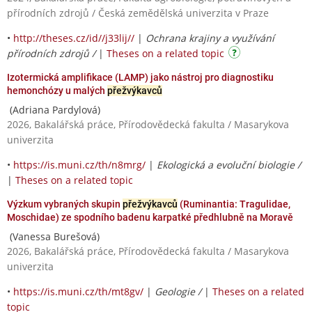
přírodních zdrojů / Česká zemědělská univerzita v Praze
•
http://theses.cz/id//j33lij//
|
Ochrana krajiny a využívání
přírodních zdrojů /
|
Theses on a related topic
Izotermická amplifikace (LAMP) jako nástroj pro diagnostiku
hemonchózy u malých
přežvýkavců
(Adriana Pardylová)
2026, Bakalářská práce, Přírodovědecká fakulta / Masarykova
univerzita
•
https://is.muni.cz/th/n8mrg/
|
Ekologická a evoluční biologie /
|
Theses on a related topic
Výzkum vybraných skupin
přežvýkavců
(Ruminantia: Tragulidae,
Moschidae) ze spodního badenu karpatké předhlubně na Moravě
(Vanessa Burešová)
2026, Bakalářská práce, Přírodovědecká fakulta / Masarykova
univerzita
•
https://is.muni.cz/th/mt8gv/
|
Geologie /
|
Theses on a related
topic