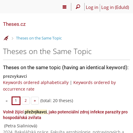
Log in
Log in (EduId)
Theses.cz
>
Theses on the Same Topic
Theses on the Same Topic
Theses on the same topic (having an identical keyword):
prezvykavci
Keywords ordered alphabetically
|
Keywords ordered by
occurrence rate
(total: 20 theses)
«
1
2
»
Volně žijící
přežvýkavci
, jako potenciální zdroj infekce parazity pro
hospodářská zvířata
(Petra Sialiniová)
2024, Bakalářská práce, Fakulta agrobiologie, potravinových a