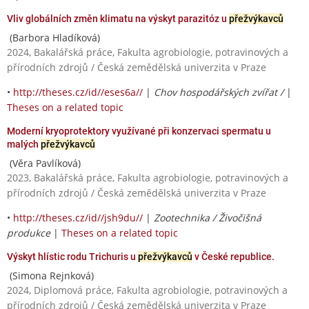
Vliv globálních změn klimatu na výskyt parazitóz u
přežvýkavců
(Barbora Hladíková)
2024, Bakalářská práce, Fakulta agrobiologie, potravinových a
přírodních zdrojů / Česká zemědělská univerzita v Praze
•
http://theses.cz/id//eses6a//
|
Chov hospodářských zvířat /
|
Theses on a related topic
Moderní kryoprotektory využívané při konzervaci spermatu u
malých
přežvýkavců
(Věra Pavlíková)
2023, Bakalářská práce, Fakulta agrobiologie, potravinových a
přírodních zdrojů / Česká zemědělská univerzita v Praze
•
http://theses.cz/id//jsh9du//
|
Zootechnika / Živočišná
produkce
|
Theses on a related topic
Výskyt hlístic rodu Trichuris u
přežvýkavců
v České republice.
(Simona Rejnková)
2024, Diplomová práce, Fakulta agrobiologie, potravinových a
přírodních zdrojů / Česká zemědělská univerzita v Praze