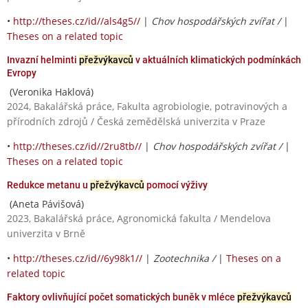
•
http://theses.cz/id//als4g5//
|
Chov hospodářských zvířat /
|
Theses on a related topic
Invazní helminti
přežvýkavců
v aktuálních klimatických podmínkách
Evropy
(Veronika Haklová)
2024, Bakalářská práce, Fakulta agrobiologie, potravinových a
přírodních zdrojů / Česká zemědělská univerzita v Praze
•
http://theses.cz/id//2ru8tb//
|
Chov hospodářských zvířat /
|
Theses on a related topic
Redukce metanu u
přežvýkavců
pomocí výživy
(Aneta Pávišová)
2023, Bakalářská práce, Agronomická fakulta / Mendelova
univerzita v Brně
•
http://theses.cz/id//6y98k1//
|
Zootechnika /
|
Theses on a
related topic
Faktory ovlivňující počet somatických buněk v mléce
přežvýkavců