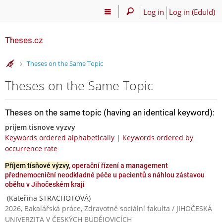
Log in
Log in (EduId)
Theses.cz
>
Theses on the Same Topic
Theses on the Same Topic
Theses on the same topic (having an identical keyword):
prijem tisnove vyzvy
Keywords ordered alphabetically
|
Keywords ordered by
occurrence rate
Příjem tísňové výzvy
, operační řízení a management
přednemocniční neodkladné péče u pacientů s náhlou zástavou
oběhu v Jihočeském kraji
(Kateřina STRACHOTOVÁ)
2026, Bakalářská práce, Zdravotně sociální fakulta / JIHOČESKÁ
UNIVERZITA V ČESKÝCH BUDĚJOVICÍCH