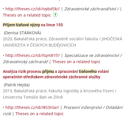
•
http://theses.cz/id//oybd5k//
|
Zdravotnické záchranářství /
|
Theses on a related topic
Příjem tísňové výzvy
na lince 155
(Denisa STÁRKOVÁ)
2020, Bakalářská práce, Zdravotně sociální fakulta / JIHOČESKÁ
UNIVERZITA V ČESKÝCH BUDĚJOVICÍCH
•
http://theses.cz/id//tqm81f//
|
Specializace ve zdravotnictví /
Zdravotnický záchranář
|
Theses on a related topic
Analýza rizik procesu
příjmu
a zpracování
tísňového
volání
operačním střediskem zdravotnické záchranné služby
(Patrik Hejda)
2019, Bakalářská práce, Fakulta logistiky a krizového řízení /
Univerzita Tomáše Bati ve Zlíně
•
http://theses.cz/id//853nla//
|
Procesní inženýrství / Ovládání
rizik
|
Theses on a related topic