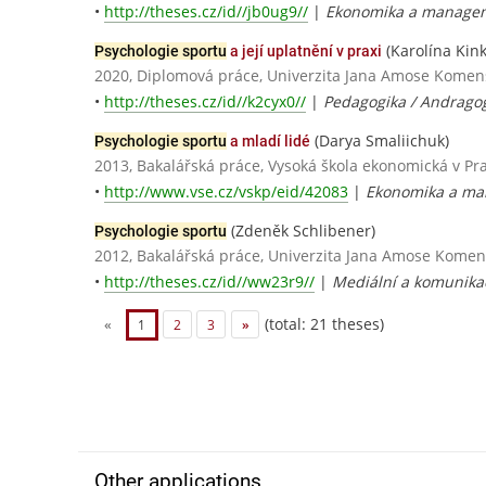
•
http://theses.cz/id//jb0ug9//
|
Ekonomika a manageme
(Karolína Kin
Psychologie sportu
a její uplatnění v praxi
2020, Diplomová práce, Univerzita Jana Amose Kome
•
http://theses.cz/id//k2cyx0//
|
Pedagogika / Andrago
(Darya Smaliichuk)
Psychologie sportu
a mladí lidé
2013, Bakalářská práce, Vysoká škola ekonomická v Pr
•
http://www.vse.cz/vskp/eid/42083
|
Ekonomika a ma
(Zdeněk Schlibener)
Psychologie sportu
2012, Bakalářská práce, Univerzita Jana Amose Kome
•
http://theses.cz/id//ww23r9//
|
Mediální a komunikač
(total: 21 theses)
«
1
2
3
»
Other applications