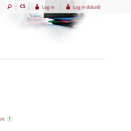
CS
Log in
Log in (EduId)
pic