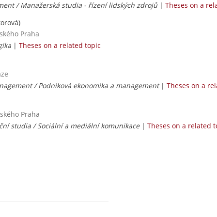
nt / Manažerská studia - řízení lidských zdrojů
|
Theses on a rel
korová)
nského Praha
gika
|
Theses on a related topic
aze
nagement / Podniková ekonomika a management
|
Theses on a rel
nského Praha
ní studia / Sociální a mediální komunikace
|
Theses on a related t