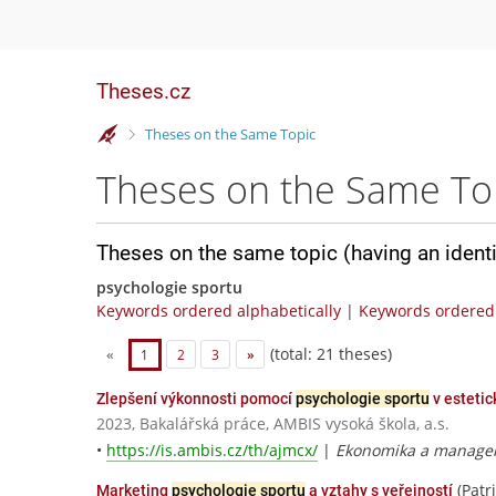
Theses.cz
>
Theses on the Same Topic
Theses on the Same To
Theses on the same topic (having an ident
psychologie sportu
Keywords ordered alphabetically
|
Keywords ordered 
(total: 21 theses)
«
1
2
3
»
Zlepšení výkonnosti pomocí
psychologie sportu
v esteti
2023, Bakalářská práce, AMBIS vysoká škola, a.s.
•
https://is.ambis.cz/th/ajmcx/
|
Ekonomika a manage
(Patri
Marketing
psychologie sportu
a vztahy s veřejností