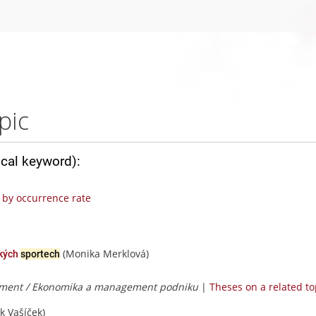
pic
ical keyword):
by occurrence rate
(Monika Merklová)
ckých
sportech
ment / Ekonomika a management podniku
|
Theses on a related to
k Vašíček)