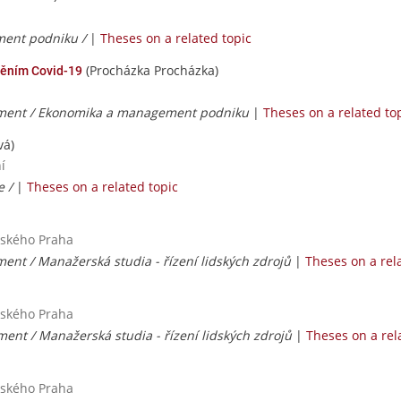
ent podniku /
|
Theses on a related topic
(Procházka Procházka)
ěním Covid-19
ent / Ekonomika a management podniku
|
Theses on a related to
vá)
í
e /
|
Theses on a related topic
nského Praha
nt / Manažerská studia - řízení lidských zdrojů
|
Theses on a rel
nského Praha
nt / Manažerská studia - řízení lidských zdrojů
|
Theses on a rel
nského Praha