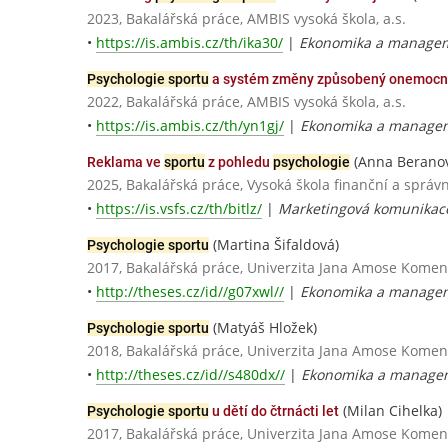
2023, Bakalářská práce, AMBIS vysoká škola, a.s.
•
https://is.ambis.cz/th/ika30/
|
Ekonomika a managem
Psychologie sportu
a systém změny způsobený onemocn
2022, Bakalářská práce, AMBIS vysoká škola, a.s.
•
https://is.ambis.cz/th/yn1gj/
|
Ekonomika a managem
(Anna Berano
Reklama ve
sportu
z pohledu
psychologie
2025, Bakalářská práce, Vysoká škola finanční a správn
•
https://is.vsfs.cz/th/bitlz/
|
Marketingová komunikac
(Martina Šifaldová)
Psychologie sportu
2017, Bakalářská práce, Univerzita Jana Amose Kome
•
http://theses.cz/id//g07xwl//
|
Ekonomika a manageme
(Matyáš Hložek)
Psychologie sportu
2018, Bakalářská práce, Univerzita Jana Amose Kome
•
http://theses.cz/id//s480dx//
|
Ekonomika a manageme
(Milan Cihelka)
Psychologie sportu
u dětí do čtrnácti let
2017, Bakalářská práce, Univerzita Jana Amose Kome