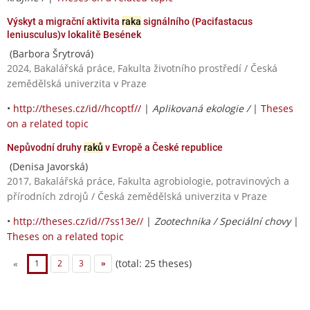
Výskyt a migrační aktivita
raka
signálního (Pacifastacus
leniusculus)v lokalitě Besének
(Barbora Šrytrová)
2024, Bakalářská práce, Fakulta životního prostředí / Česká
zemědělská univerzita v Praze
•
http://theses.cz/id//hcoptf//
|
Aplikovaná ekologie /
|
Theses
on a related topic
Nepůvodní druhy
raků
v Evropě a České republice
(Denisa Javorská)
2017, Bakalářská práce, Fakulta agrobiologie, potravinových a
přírodních zdrojů / Česká zemědělská univerzita v Praze
•
http://theses.cz/id//7ss13e//
|
Zootechnika / Speciální chovy
|
Theses on a related topic
(total: 25 theses)
«
1
2
3
»