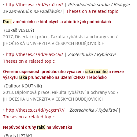
•
http://theses.cz/id//yxu2re//
|
Přírodovědná studia / Biologie
se zaměřením na vzdělávání
|
Theses on a related topic
Raci
v měnících se biotických a abiotických podmínkách
(Lukáš VESELÝ)
2017, Disertační práce, Fakulta rybářství a ochrany vod /
JIHOČESKÁ UNIVERZITA V ČESKÝCH BUDĚJOVICÍCH
•
http://theses.cz/id//6asxca//
|
Zootechnika / Rybářství
|
Theses on a related topic
Ověření úspěšnosti předchozího vysazení
raka říčního
a revize
výskytu
raka
pruhovaného na území CHKO Třeboňsko
(Dalibor KOUTNIK)
2013, Diplomová práce, Fakulta rybářství a ochrany vod /
JIHOČESKÁ UNIVERZITA V ČESKÝCH BUDĚJOVICÍCH
•
http://theses.cz/id//ycgcm7//
|
Zootechnika / Rybářství
|
Theses on a related topic
Nepůvodní druhy
raků
na Slovensku
(Boris LIPTÁK)