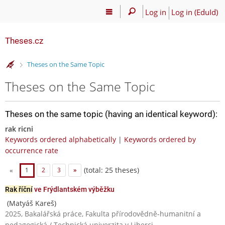
Log in
Log in (EduId)
Theses.cz
>
Theses on the Same Topic
Theses on the Same Topic
Theses on the same topic (having an identical keyword):
rak ricni
Keywords ordered alphabetically
|
Keywords ordered by
occurrence rate
(total: 25 theses)
«
1
2
3
»
Rak říční
ve Frýdlantském výběžku
(Matyáš Kareš)
2025, Bakalářská práce, Fakulta přírodovědně-humanitní a
pedagogická / Technická univerzita v Liberci