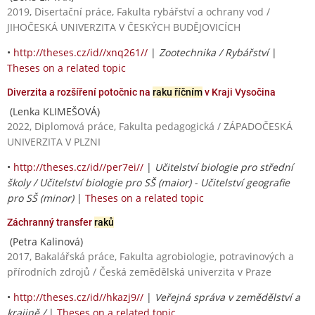
2019, Disertační práce, Fakulta rybářství a ochrany vod /
JIHOČESKÁ UNIVERZITA V ČESKÝCH BUDĚJOVICÍCH
•
http://theses.cz/id//xnq261//
|
Zootechnika / Rybářství
|
Theses on a related topic
Diverzita a rozšíření potočnic na
raku říčním
v Kraji Vysočina
(Lenka KLIMEŠOVÁ)
2022, Diplomová práce, Fakulta pedagogická / ZÁPADOČESKÁ
UNIVERZITA V PLZNI
•
http://theses.cz/id//per7ei//
|
Učitelství biologie pro střední
školy / Učitelství biologie pro SŠ (maior) - Učitelství geografie
pro SŠ (minor)
|
Theses on a related topic
Záchranný transfer
raků
(Petra Kalinová)
2017, Bakalářská práce, Fakulta agrobiologie, potravinových a
přírodních zdrojů / Česká zemědělská univerzita v Praze
•
http://theses.cz/id//hkazj9//
|
Veřejná správa v zemědělství a
krajině /
|
Theses on a related topic