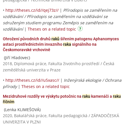
•
http://theses.cz/id//qej73z//
|
Přírodopis se zaměřením na
vzdělávání / Přírodopis se zaměřením na vzdělávání se
sdruženým studiem programu Zeměpis se zaměřením na
vzdělávání
|
Theses on a related topic
Ohrožení původních druhů
raků
šířením patogenu Aphanomyces
astaci prostřednictvím invazního
raka
signálního na
Českomoravské vrchovině
(Jiří Hladovec)
2018, Diplomová práce, Fakulta životního prostředí / Česká
zemědělská univerzita v Praze
•
http://theses.cz/id//u5xasc//
|
Inženýrská ekologie / Ochrana
přírody
|
Theses on a related topic
Mezidruhové rozdíly ve výskytu potočnic na
raku
kamenáči a
raku
říčním
(Lenka KLIMEŠOVÁ)
2020, Bakalářská práce, Fakulta pedagogická / ZÁPADOČESKÁ
UNIVERZITA V PLZNI