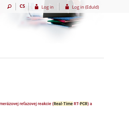
CS
Log in
Log in (EduId)
merázovej reťazovej reakcie (
Real-Time
RT-
PCR
) a