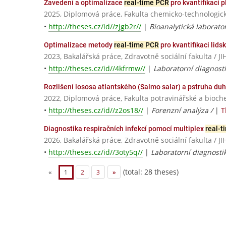
Zavedení a optimalizace
real-time PCR
pro kvantifikaci p
2025, Diplomová práce, Fakulta chemicko-technologick
•
http://theses.cz/id//zjgb2r//
|
Bioanalytická laborator
Optimalizace metody
real-time PCR
pro kvantifikaci lids
2023, Bakalářská práce, Zdravotně sociální fakulta 
•
http://theses.cz/id//4kfrmw//
|
Laboratorní diagnost
Rozlišení lososa atlantského (Salmo salar) a pstruha 
2022, Diplomová práce, Fakulta potravinářské a bioch
•
http://theses.cz/id//z2os18//
|
Forenzní analýza /
|
T
Diagnostika respiračních infekcí pomocí multiplex
real-
2026, Bakalářská práce, Zdravotně sociální fakulta 
•
http://theses.cz/id//3oty5q//
|
Laboratorní diagnosti
(total: 28 theses)
«
1
2
3
»