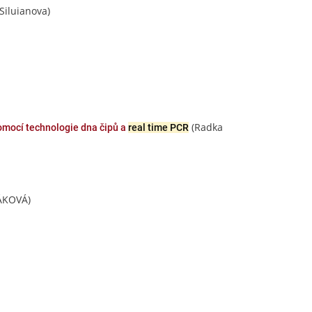
 Siluianova)
(Radka
omocí technologie dna čipů a
real time PCR
ÁKOVÁ)