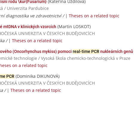
(Kateřina Uždilová)
lísní rodu \kur{Fusarium}
á / Univerzita Pardubice
ní diagnostika ve zdravotnictví /
|
Theses on a related topic
(Martin LOSKOT)
ké mtDNA v klinických vzorcích
/ JIHOČESKÁ UNIVERZITA V ČESKÝCH BUDĚJOVICÍCH
ika /
|
Theses on a related topic
duhového (Oncorhynchus mykiss) pomoci
real-time PCR
nukleárních genů
emické technologie / Vysoká škola chemicko-technologická v Praze
heses on a related topic
(Dominika DIKUNOVÁ)
time PCR
/ JIHOČESKÁ UNIVERZITA V ČESKÝCH BUDĚJOVICÍCH
ka /
|
Theses on a related topic