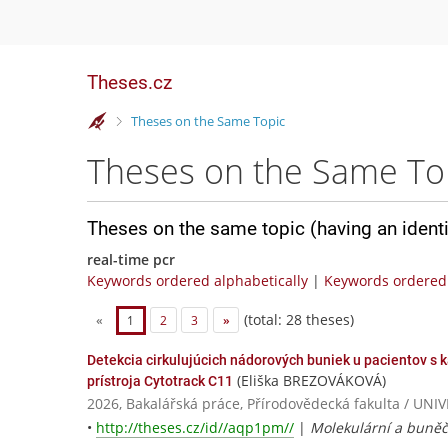
Theses.cz
>
Theses on the Same Topic
Theses on the Same To
Theses on the same topic (having an ident
real-time pcr
Keywords ordered alphabetically
|
Keywords ordered 
(total: 28 theses)
«
1
2
3
»
Detekcia cirkulujúcich nádorových buniek u pacientov s 
(Eliška BREZOVÁKOVÁ)
prístroja Cytotrack C11
2026, Bakalářská práce, Přírodovědecká fakulta / 
•
http://theses.cz/id//aqp1pm//
|
Molekulární a buněč