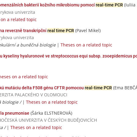
(Iuliia
komenzálních bakterií kožního mikrobiomu pomocí
real-time PCR
rykova univerzita
on a related topic
(Pavel Mikel)
 na reverzně transkripční
real time PCR
rykova univerzita
lekulární a buněčná biologie
|
Theses on a related topic
ézu kyseliny hyaluronové ve streptococcus equi subsp. zooepidemicus p
heses on a related topic
(Ema BEBČ
dskú mutáciu delta F508 génu CFTR pomocou
real-time PCR
UNIVERZITA PALACKÉHO V OLOMOUCI
 biologie /
|
Theses on a related topic
(Šárka ELSTNEROVÁ)
ella pneumoniae
/ JIHOČESKÁ UNIVERZITA V ČESKÝCH BUDĚJOVICÍCH
ka /
|
Theses on a related topic