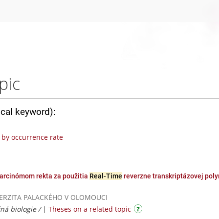
pic
ical keyword):
by occurrence rate
karcinómom rekta za použitia
Real-Time
reverzne transkriptázovej poly
UNIVERZITA PALACKÉHO V OLOMOUCI
ná biologie /
|
Theses on a related topic