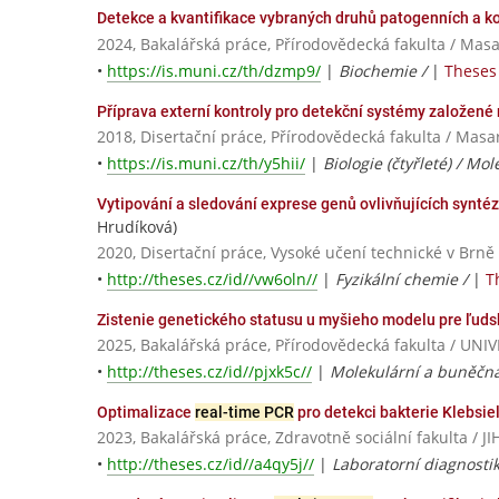
Detekce a kvantifikace vybraných druhů patogenních a 
2024, Bakalářská práce, Přírodovědecká fakulta / Masa
•
https://is.muni.cz/th/dzmp9/
|
Biochemie /
|
Theses 
Příprava externí kontroly pro detekční systémy založené
2018, Disertační práce, Přírodovědecká fakulta / Masa
•
https://is.muni.cz/th/y5hii/
|
Biologie (čtyřleté) / Mo
Vytipování a sledování exprese genů ovlivňujících synt
Hrudíková)
2020, Disertační práce, Vysoké učení technické v Brně
•
http://theses.cz/id//vw6oln//
|
Fyzikální chemie /
|
T
Zistenie genetického statusu u myšieho modelu pre ľu
2025, Bakalářská práce, Přírodovědecká fakulta / 
•
http://theses.cz/id//pjxk5c//
|
Molekulární a buněčná
Optimalizace
real-time PCR
pro detekci bakterie Klebsi
2023, Bakalářská práce, Zdravotně sociální fakulta 
•
http://theses.cz/id//a4qy5j//
|
Laboratorní diagnosti