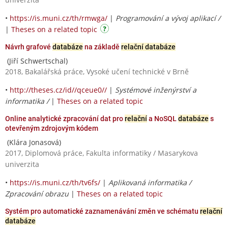
•
https://is.muni.cz/th/rmwga/
|
Programování a vývoj aplikací /
|
Theses on a related topic
Návrh grafové
databáze
na základě
relační databáze
(Jiří Schwertschal)
2018, Bakalářská práce, Vysoké učení technické v Brně
•
http://theses.cz/id//qceue0//
|
Systémové inženýrství a
informatika /
|
Theses on a related topic
Online analytické zpracování dat pro
relační
a NoSQL
databáze
s
otevřeným zdrojovým kódem
(Klára Jonasová)
2017, Diplomová práce, Fakulta informatiky / Masarykova
univerzita
•
https://is.muni.cz/th/tv6fs/
|
Aplikovaná informatika /
Zpracování obrazu
|
Theses on a related topic
Systém pro automatické zaznamenávání změn ve schématu
relační
databáze