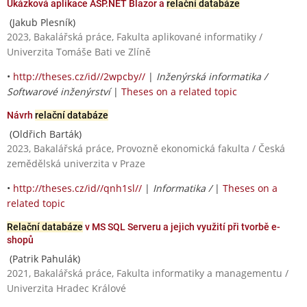
Ukázková aplikace ASP.NET Blazor a
relační databáze
(Jakub Plesník)
2023, Bakalářská práce, Fakulta aplikované informatiky /
Univerzita Tomáše Bati ve Zlíně
•
http://theses.cz/id//2wpcby//
|
Inženýrská informatika /
Softwarové inženýrství
|
Theses on a related topic
Návrh
relační databáze
(Oldřich Barták)
2023, Bakalářská práce, Provozně ekonomická fakulta / Česká
zemědělská univerzita v Praze
•
http://theses.cz/id//qnh1sl//
|
Informatika /
|
Theses on a
related topic
Relační databáze
v MS SQL Serveru a jejich využití při tvorbě e-
shopů
(Patrik Pahulák)
2021, Bakalářská práce, Fakulta informatiky a managementu /
Univerzita Hradec Králové