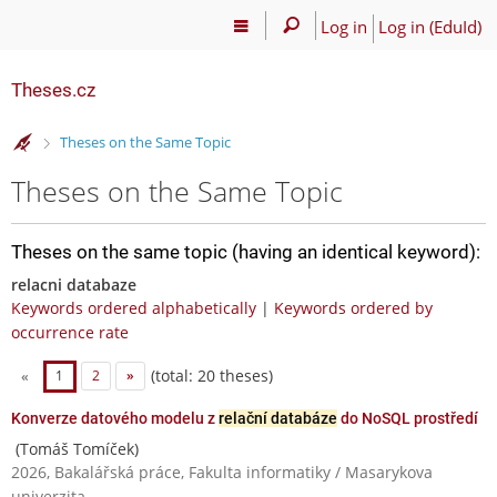
Log in
Log in (EduId)
Theses.cz
>
Theses on the Same Topic
Theses on the Same Topic
Theses on the same topic (having an identical keyword):
relacni databaze
Keywords ordered alphabetically
|
Keywords ordered by
occurrence rate
(total: 20 theses)
«
1
2
»
Konverze datového modelu z
relační databáze
do NoSQL prostředí
(Tomáš Tomíček)
2026, Bakalářská práce, Fakulta informatiky / Masarykova
univerzita