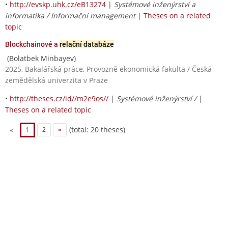
•
http://evskp.uhk.cz/eB13274
|
Systémové inženýrství a
informatika / Informační management
|
Theses on a related
topic
Blockchainové a
relační databáze
(Bolatbek Minbayev)
2025, Bakalářská práce, Provozně ekonomická fakulta / Česká
zemědělská univerzita v Praze
•
http://theses.cz/id//m2e9os//
|
Systémové inženýrství /
|
Theses on a related topic
(total: 20 theses)
«
1
2
»