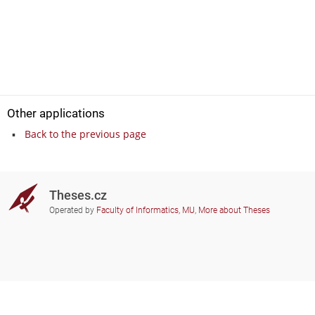
Other applications
Back to the previous page
Theses.cz
Operated by
Faculty of Informatics, MU
,
More about Theses
Do you need help?
Participating schools
theses@fi.muni.cz
Administrators of educational