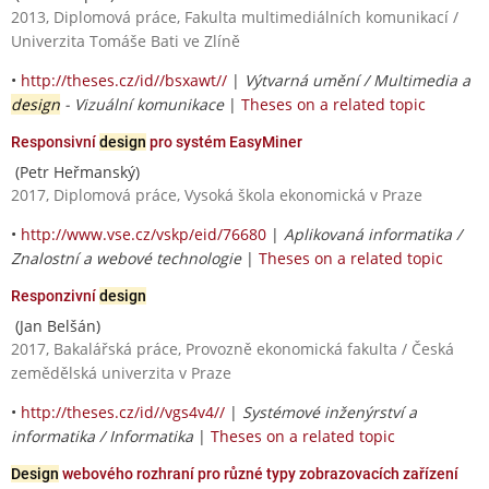
2013, Diplomová práce, Fakulta multimediálních komunikací /
Univerzita Tomáše Bati ve Zlíně
•
http://theses.cz/id//bsxawt//
|
Výtvarná umění / Multimedia a
design
- Vizuální komunikace
|
Theses on a related topic
Responsivní
design
pro systém EasyMiner
(Petr Heřmanský)
2017, Diplomová práce, Vysoká škola ekonomická v Praze
•
http://www.vse.cz/vskp/eid/76680
|
Aplikovaná informatika /
Znalostní a webové technologie
|
Theses on a related topic
Responzivní
design
(Jan Belšán)
2017, Bakalářská práce, Provozně ekonomická fakulta / Česká
zemědělská univerzita v Praze
•
http://theses.cz/id//vgs4v4//
|
Systémové inženýrství a
informatika / Informatika
|
Theses on a related topic
Design
webového rozhraní pro různé typy zobrazovacích zařízení