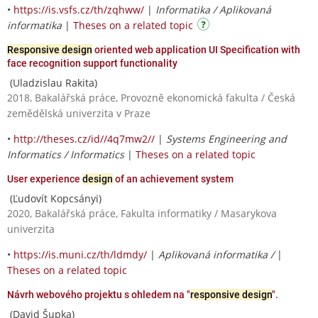
•
https://is.vsfs.cz/th/zqhww/
|
Informatika / Aplikovaná
informatika
|
Theses on a related topic
Responsive design
oriented web application UI Specification with
face recognition support functionality
(Uladzislau Rakita)
2018, Bakalářská práce, Provozně ekonomická fakulta / Česká
zemědělská univerzita v Praze
•
http://theses.cz/id//4q7mw2//
|
Systems Engineering and
Informatics / Informatics
|
Theses on a related topic
User experience
design
of an achievement system
(Ľudovít Kopcsányi)
2020, Bakalářská práce, Fakulta informatiky / Masarykova
univerzita
•
https://is.muni.cz/th/ldmdy/
|
Aplikovaná informatika /
|
Theses on a related topic
Návrh webového projektu s ohledem na "
responsive design
".
(David Šupka)