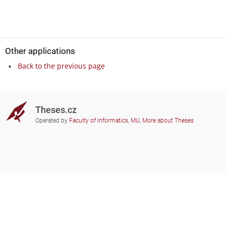
Other applications
Back to the previous page
Theses.cz
Operated by
Faculty of Informatics, MU
,
More about Theses
Do you need help?
Participating schools
theses@fi.muni.cz
Administrators of educational
institutions involved
Help
Privacy