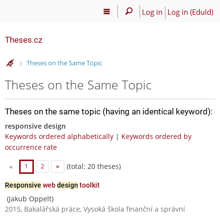
Log in
Log in (EduId)
Theses.cz
>
Theses on the Same Topic
Theses on the Same Topic
Theses on the same topic (having an identical keyword):
responsive design
Keywords ordered alphabetically
|
Keywords ordered by
occurrence rate
(total: 20 theses)
«
1
2
»
Responsive
web
design
toolkit
(Jakub Oppelt)
2015, Bakalářská práce, Vysoká škola finanční a správní