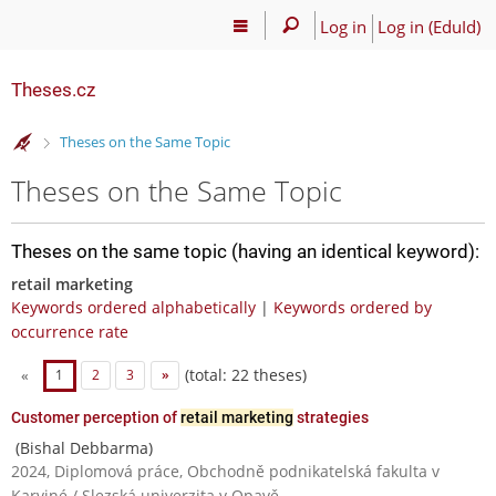
Log in
Log in (EduId)
Theses.cz
>
Theses on the Same Topic
Theses on the Same Topic
Theses on the same topic (having an identical keyword):
retail marketing
Keywords ordered alphabetically
|
Keywords ordered by
occurrence rate
(total: 22 theses)
«
1
2
3
»
Customer perception of
retail marketing
strategies
(Bishal Debbarma)
2024, Diplomová práce, Obchodně podnikatelská fakulta v
Karviné / Slezská univerzita v Opavě