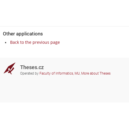
Other applications
Back to the previous page
Theses.cz
Operated by
Faculty of Informatics, MU
,
More about Theses
Do you need help?
Participating schools
theses@fi.muni.cz
Administrators of educational
institutions involved