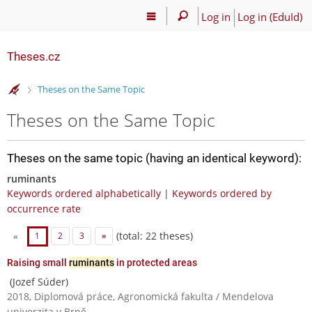
Log in
Log in (EduId)
Theses.cz
>
Theses on the Same Topic
Theses on the Same Topic
Theses on the same topic (having an identical keyword):
ruminants
Keywords ordered alphabetically
|
Keywords ordered by
occurrence rate
(total: 22 theses)
«
1
2
3
»
Raising small
ruminants
in protected areas
(Jozef Súder)
2018, Diplomová práce, Agronomická fakulta / Mendelova
univerzita v Brně