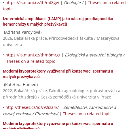
•
https://is.muni.cz/th/mt8gv/
|
Geologie /
|
Theses on a related
topic
Izotermická amplifikace (LAMP) jako nástroj pro diagnostiku
hemonchózy u malých přežvýkavců
(Adriana Pardylová)
2026, Bakalářská práce, Přírodovědecká fakulta / Masarykova
univerzita
•
https://is.muni.cz/th/n8mrg/
|
Ekologická a evoluční biologie /
|
Theses on a related topic
Moderní kryoprotektory využívané při konzervaci spermatu u
malých přežvýkavců
(Kateřina Hamed)
2022, Bakalářská práce, Fakulta agrobiologie, potravinových a
přírodních zdrojů / Česká zemědělská univerzita v Praze
•
http://theses.cz/id//92iza4//
|
Zemědělství, zahradnictví a
rozvoj venkova / Chovatelství
|
Theses on a related topic
Moderní kryoprotektory využívané při konzervaci spermatu u
malých přežvýkavců