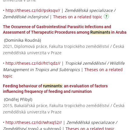
•
http://theses.cz/id//psksqv//
|
Zemědělská specializace /
Zemědělské inženýrství
|
Theses on a related topic
The Occurence of Gastrointestinal Parasitic Infections and
Assessment of Therapeutic Procedures among
Ruminants
in Aruba
(Dominika Roudná)
2021, Diplomová práce, Fakulta tropického zemědělství / Česká
zemědělská univerzita v Praze
•
http://theses.cz/id//ht1qdz//
|
Tropické zemědělství / Wildlife
Management in Tropics and Subtropics
|
Theses on a related
topic
Feeding behaviour of
ruminants
: an evaluation of factors
influencing frequency of feeding and rumination
(Ondřej Přibyl)
2015, Bakalářská práce, Fakulta tropického zemědělství / Česká
zemědělská univerzita v Praze
•
http://theses.cz/id//whxq52//
|
Zemědělská specializace /
Zemědělství tropů a subtropů
|
Theses on a related topic