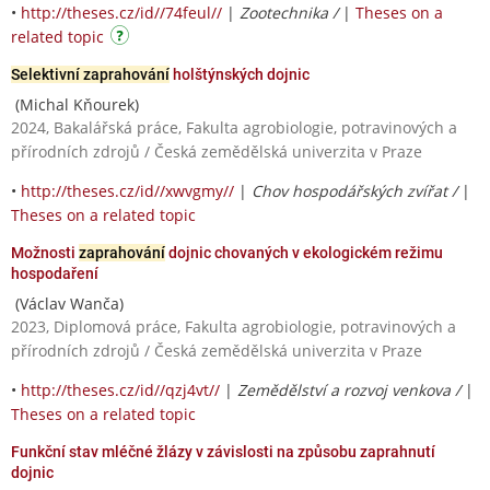
•
http://theses.cz/id//74feul//
|
Zootechnika /
|
Theses on a
related topic
Selektivní zaprahování
holštýnských dojnic
(Michal Kňourek)
2024, Bakalářská práce, Fakulta agrobiologie, potravinových a
přírodních zdrojů / Česká zemědělská univerzita v Praze
•
http://theses.cz/id//xwvgmy//
|
Chov hospodářských zvířat /
|
Theses on a related topic
Možnosti
zaprahování
dojnic chovaných v ekologickém režimu
hospodaření
(Václav Wanča)
2023, Diplomová práce, Fakulta agrobiologie, potravinových a
přírodních zdrojů / Česká zemědělská univerzita v Praze
•
http://theses.cz/id//qzj4vt//
|
Zemědělství a rozvoj venkova /
|
Theses on a related topic
Funkční stav mléčné žlázy v závislosti na způsobu zaprahnutí
dojnic