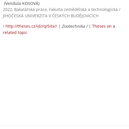
(Vendula KOSOVÁ)
2022, Bakalářská práce, Fakulta zemědělská a technologická /
JIHOČESKÁ UNIVERZITA V ČESKÝCH BUDĚJOVICÍCH
•
http://theses.cz/id//qi5itx//
|
Zootechnika /
|
Theses on a
related topic