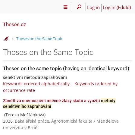
Log in
Log in (EduId)
Theses.cz
>
Theses on the Same Topic
Theses on the Same Topic
Theses on the same topic (having an identical keyword):
selektivni metoda zaprahovani
Keywords ordered alphabetically
|
Keywords ordered by
occurrence rate
Zánětlivá onemocnění mléčné žlázy skotu a využití
metody
selektivního zaprahování
(Tereza Mešťánková)
2026, Bakalářská práce, Agronomická fakulta / Mendelova
univerzita v Brně