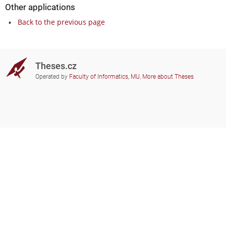
Other applications
Back to the previous page
Theses.cz
Operated by
Faculty of Informatics, MU
,
More about Theses
Do you need help?
Participating schools
theses@fi.muni.cz
Administrators of educational
institutions involved
Help
Privacy
Frequently asked questions
Accessibility
Zobrazit klasickou verzi