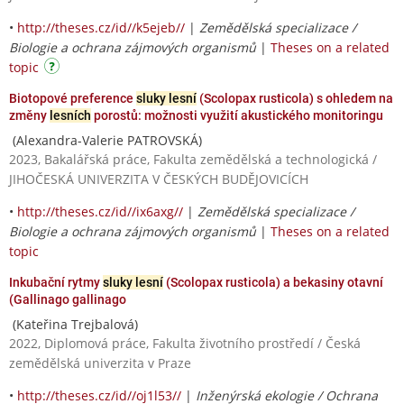
•
http://theses.cz/id//k5ejeb//
|
Zemědělská specializace /
Biologie a ochrana zájmových organismů
|
Theses on a related
topic
Biotopové preference
sluky lesní
(Scolopax rusticola) s ohledem na
změny
lesních
porostů: možnosti využití akustického monitoringu
(Alexandra-Valerie PATROVSKÁ)
2023, Bakalářská práce, Fakulta zemědělská a technologická /
JIHOČESKÁ UNIVERZITA V ČESKÝCH BUDĚJOVICÍCH
•
http://theses.cz/id//ix6axg//
|
Zemědělská specializace /
Biologie a ochrana zájmových organismů
|
Theses on a related
topic
Inkubační rytmy
sluky lesní
(Scolopax rusticola) a bekasiny otavní
(Gallinago gallinago
(Kateřina Trejbalová)
2022, Diplomová práce, Fakulta životního prostředí / Česká
zemědělská univerzita v Praze
•
http://theses.cz/id//oj1l53//
|
Inženýrská ekologie / Ochrana