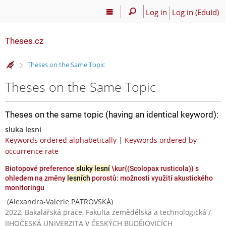
Log in
Log in (EduId)
Theses.cz
>
Theses on the Same Topic
Theses on the Same Topic
Theses on the same topic (having an identical keyword):
sluka lesni
Keywords ordered alphabetically
|
Keywords ordered by
occurrence rate
Biotopové preference
sluky lesní
\kur{(Scolopax rusticola)} s
ohledem na změny
lesních
porostů: možnosti využití akustického
monitoringu
(Alexandra-Valerie PATROVSKÁ)
2022, Bakalářská práce, Fakulta zemědělská a technologická /
JIHOČESKÁ UNIVERZITA V ČESKÝCH BUDĚJOVICÍCH