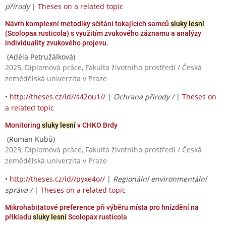
přírody
|
Theses on a related topic
Návrh komplexní metodiky sčítání tokajících samců
sluky lesní
(Scolopax rusticola) s využitím zvukového záznamu a analýzy
individuality zvukového projevu.
(Adéla Petružálková)
2025, Diplomová práce, Fakulta životního prostředí / Česká
zemědělská univerzita v Praze
•
http://theses.cz/id//s42ou1//
|
Ochrana přírody /
|
Theses on
a related topic
Monitoring
sluky lesní
v CHKO Brdy
(Roman Kubů)
2023, Diplomová práce, Fakulta životního prostředí / Česká
zemědělská univerzita v Praze
•
http://theses.cz/id//pyxe4o//
|
Regionální environmentální
správa /
|
Theses on a related topic
Mikrohabitatové preference při výběru místa pro hnízdění na
příkladu
sluky lesní
Scolopax rusticola