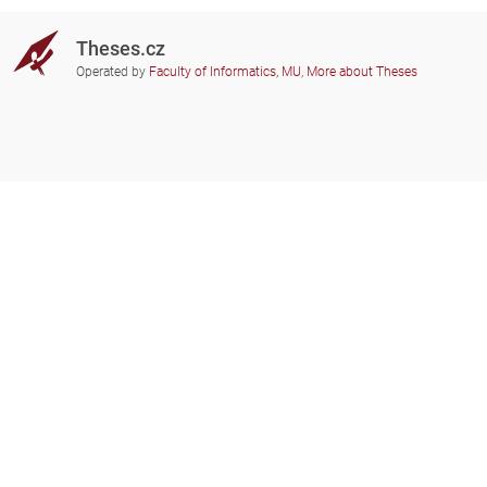
Theses.cz
Operated by
Faculty of Informatics, MU
,
More about Theses
Do you need help?
Participating schools
theses@fi.muni.cz
Administrators of educational
institutions involved
Help
Privacy
Frequently asked questions
Accessibility
Zobrazit klasickou verzi
Go to top