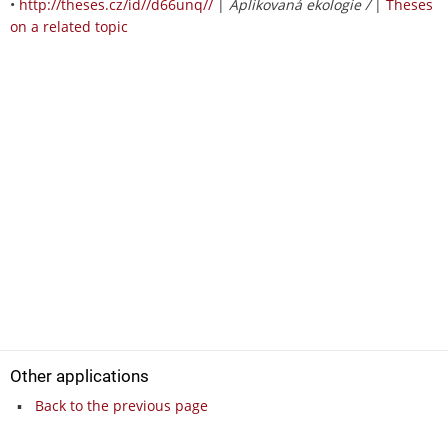
•
http://theses.cz/id//d66unq//
|
Aplikovaná ekologie /
|
Theses
on a related topic
Other applications
Back to the previous page