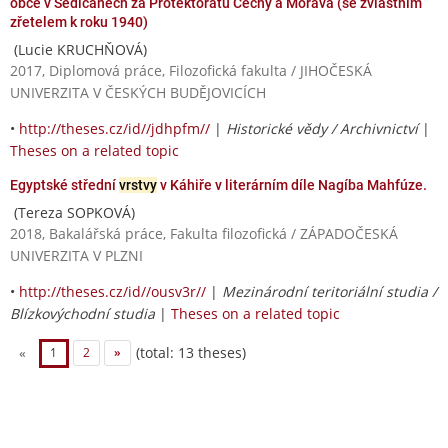
obce v Sedlčanech za Protektorátu Čechy a Morava (se zvláštním
zřetelem k roku 1940)
(Lucie KRUCHŇOVÁ)
2017, Diplomová práce, Filozofická fakulta / JIHOČESKÁ
UNIVERZITA V ČESKÝCH BUDĚJOVICÍCH
•
http://theses.cz/id//jdhpfm//
|
Historické vědy / Archivnictví
|
Theses on a related topic
Egyptské střední
vrstvy
v Káhiře v literárním díle Nagíba Mahfúze.
(Tereza SOPKOVÁ)
2018, Bakalářská práce, Fakulta filozofická / ZÁPADOČESKÁ
UNIVERZITA V PLZNI
•
http://theses.cz/id//ousv3r//
|
Mezinárodní teritoriální studia /
Blízkovýchodní studia
|
Theses on a related topic
(total: 13 theses)
«
1
2
»