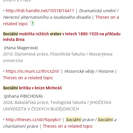
•
http://hdl.handle.net/10318/16411
|
Dramatická umění /
Herectví alternativního a loutkového divadla
|
Theses on a
related topic
Sociální
mobilita nižších
vrstev
v letech 1880-1920 na příkladu
města Brna
(Hana Magerová)
2010, Diplomová práce, Filozofická fakulta / Masarykova
univerzita
•
https://is.muni.cz/th/cx2nl/
|
Historické vědy / Historie
|
Theses on a related topic
Sociální
kritika v knize Micheáš
(Johana FIBICHOVÁ)
2024, Bakalářská práce, Teologická fakulta / JIHOČESKÁ
UNIVERZITA V ČESKÝCH BUDĚJOVICÍCH
•
http://theses.cz/id//5qvqki//
|
Sociální
práce /
Sociální
a
charitativní práce
|
Theses on a related topic