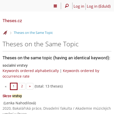
Log in
Log in (EduId)
Theses.cz
>
Theses on the Same Topic
Theses on the Same Topic
Theses on the same topic (having an identical keyword):
socialni vrstvy
Keywords ordered alphabetically
|
Keywords ordered by
occurrence rate
(total: 13 theses)
«
1
2
»
Skrze
vrstvy
(Lenka Nahodilová)
2020, Bakalářská práce, Divadelní fakulta / Akademie múzických
umění v Praze