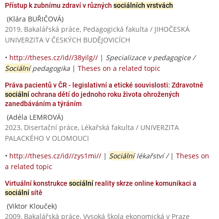
Přístup k zubnímu zdraví v různých
sociálních vrstvách
(Klára BUŘIČOVÁ)
2019, Bakalářská práce, Pedagogická fakulta / JIHOČESKÁ
UNIVERZITA V ČESKÝCH BUDĚJOVICÍCH
•
http://theses.cz/id//38yilg//
|
Specializace v pedagogice /
Sociální
pedagogika
|
Theses on a related topic
Práva pacientů v ČR - legislativní a etické souvislosti: Zdravotně
sociální
ochrana dětí do jednoho roku života ohrožených
zanedbáváním a týráním
(Adéla LEMROVÁ)
2023, Disertační práce, Lékařská fakulta / UNIVERZITA
PALACKÉHO V OLOMOUCI
•
http://theses.cz/id//zys1mi//
|
Sociální
lékařství /
|
Theses on
a related topic
Virtuální konstrukce
sociální
reality skrze online komunikaci a
sociální
sítě
(Viktor Klouček)
2009, Bakalářská práce, Vysoká škola ekonomická v Praze