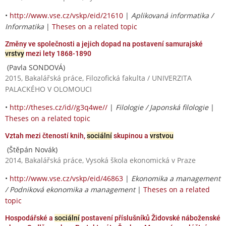
•
http://www.vse.cz/vskp/eid/21610
|
Aplikovaná informatika /
Informatika
|
Theses on a related topic
Změny ve společnosti a jejich dopad na postavení samurajské
vrstvy
mezi lety 1868-1890
(Pavla SONDOVÁ)
2015, Bakalářská práce, Filozofická fakulta / UNIVERZITA
PALACKÉHO V OLOMOUCI
•
http://theses.cz/id//g3q4we//
|
Filologie / Japonská filologie
|
Theses on a related topic
Vztah mezi čteností knih,
sociální
skupinou a
vrstvou
(Štěpán Novák)
2014, Bakalářská práce, Vysoká škola ekonomická v Praze
•
http://www.vse.cz/vskp/eid/46863
|
Ekonomika a management
/ Podniková ekonomika a management
|
Theses on a related
topic
Hospodářské a
sociální
postavení příslušníků Židovské náboženské