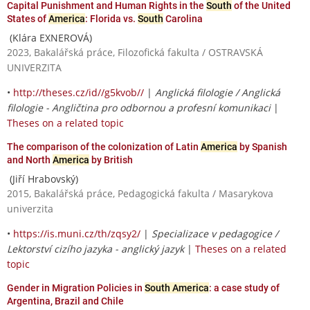
Capital Punishment and Human Rights in the
South
of the United
States of
America
: Florida vs.
South
Carolina
(Klára EXNEROVÁ)
2023, Bakalářská práce, Filozofická fakulta / OSTRAVSKÁ
UNIVERZITA
•
http://theses.cz/id//g5kvob//
|
Anglická filologie / Anglická
filologie - Angličtina pro odbornou a profesní komunikaci
|
Theses on a related topic
The comparison of the colonization of Latin
America
by Spanish
and North
America
by British
(Jiří Hrabovský)
2015, Bakalářská práce, Pedagogická fakulta / Masarykova
univerzita
•
https://is.muni.cz/th/zqsy2/
|
Specializace v pedagogice /
Lektorství cizího jazyka - anglický jazyk
|
Theses on a related
topic
Gender in Migration Policies in
South America
: a case study of
Argentina, Brazil and Chile