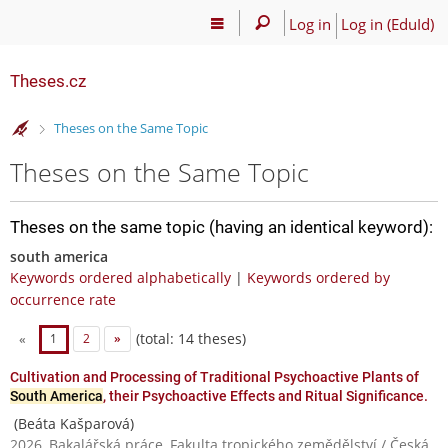
Log in
Log in (EduId)
Theses.cz
>
Theses on the Same Topic
Theses on the Same Topic
Theses on the same topic (having an identical keyword):
south america
Keywords ordered alphabetically
|
Keywords ordered by
occurrence rate
(total: 14 theses)
«
1
2
»
Cultivation and Processing of Traditional Psychoactive Plants of
South America
, their Psychoactive Effects and Ritual Significance.
(Beáta Kašparová)
2026, Bakalářská práce, Fakulta tropického zemědělství / Česká