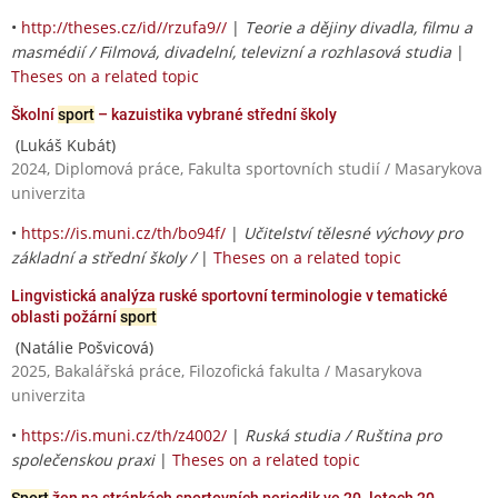
•
http://theses.cz/id//rzufa9//
|
Teorie a dějiny divadla, filmu a
masmédií / Filmová, divadelní, televizní a rozhlasová studia
|
Theses on a related topic
Školní
sport
– kazuistika vybrané střední školy
(Lukáš Kubát)
2024, Diplomová práce, Fakulta sportovních studií / Masarykova
univerzita
•
https://is.muni.cz/th/bo94f/
|
Učitelství tělesné výchovy pro
základní a střední školy /
|
Theses on a related topic
Lingvistická analýza ruské sportovní terminologie v tematické
oblasti požární
sport
(Natálie Pošvicová)
2025, Bakalářská práce, Filozofická fakulta / Masarykova
univerzita
•
https://is.muni.cz/th/z4002/
|
Ruská studia / Ruština pro
společenskou praxi
|
Theses on a related topic
Sport
žen na stránkách sportovních periodik ve 20. letech 20.