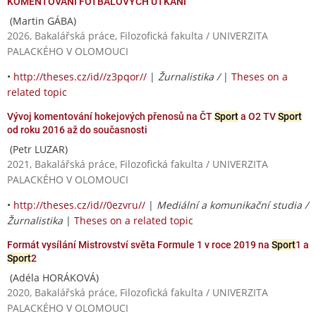
KOMENTOVÁNÍ FOTBALOVÝCH UTKÁNÍ
(Martin GÁBA)
2026, Bakalářská práce, Filozofická fakulta / UNIVERZITA
PALACKÉHO V OLOMOUCI
•
http://theses.cz/id//z3pqor//
|
Žurnalistika /
|
Theses on a
related topic
Vývoj komentování hokejových přenosů na ČT
Sport
a O2 TV
Sport
od roku 2016 až do současnosti
(Petr LUZAR)
2021, Bakalářská práce, Filozofická fakulta / UNIVERZITA
PALACKÉHO V OLOMOUCI
•
http://theses.cz/id//0ezvru//
|
Mediální a komunikační studia /
Žurnalistika
|
Theses on a related topic
Formát vysílání Mistrovství světa Formule 1 v roce 2019 na
Sport
1 a
Sport
2
(Adéla HORÁKOVÁ)
2020, Bakalářská práce, Filozofická fakulta / UNIVERZITA
PALACKÉHO V OLOMOUCI