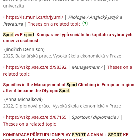
univerzita
•
https://is.muni.cz/th/jyumi/
|
Filologie / Anglický jazyk a
literatura
|
Theses on a related topic
Sport
vs E-
sport
: Komparace typů sociálního kapitálu a vybraných
dimenzí osobnosti
(Jindřich Dennison)
2025, Bakalářská práce, Vysoká škola ekonomická v Praze
•
https://vskp.vse.cz/eid/98392
|
Management /
|
Theses on a
related topic
Specifics in the Management of
Sport
Climbing in European region
after it became the Olympic
Sport
(Anna Michalková)
2022, Diplomová práce, Vysoká škola ekonomická v Praze
•
https://vskp.vse.cz/eid/87155
|
Sportovní diplomacie /
|
Theses on a related topic
KOMPARACE PŘÍSTUPU ONEPLAY
SPORT
A CANAL+
SPORT
KE