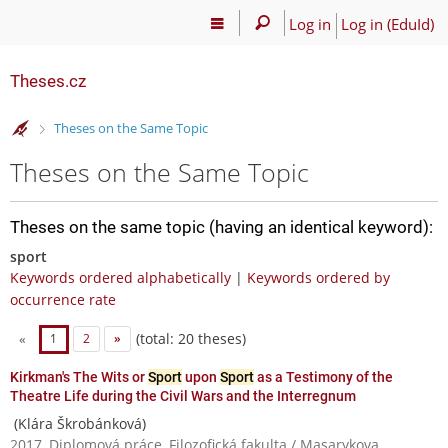
Log in
Log in (EduId)
Theses.cz
>
Theses on the Same Topic
Theses on the Same Topic
Theses on the same topic (having an identical keyword):
sport
Keywords ordered alphabetically
|
Keywords ordered by
occurrence rate
(total: 20 theses)
«
1
2
»
Kirkman's The Wits or
Sport
upon
Sport
as a Testimony of the
Theatre Life during the Civil Wars and the Interregnum
(Klára Škrobánková)
2017, Diplomová práce, Filozofická fakulta / Masarykova