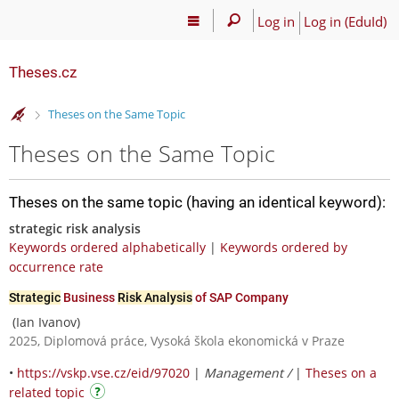
Log in
Log in (EduId)
Theses.cz
>
Theses on the Same Topic
Theses on the Same Topic
Theses on the same topic (having an identical keyword):
strategic risk analysis
Keywords ordered alphabetically
|
Keywords ordered by
occurrence rate
Strategic
Business
Risk Analysis
of SAP Company
(Ian Ivanov)
2025, Diplomová práce, Vysoká škola ekonomická v Praze
•
https://vskp.vse.cz/eid/97020
|
Management /
|
Theses on a
related topic