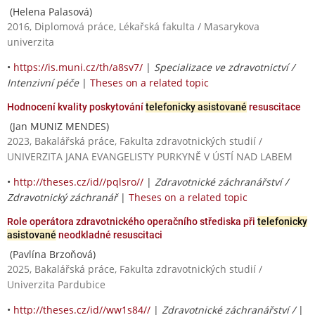
(Helena Palasová)
2016, Diplomová práce, Lékařská fakulta / Masarykova
univerzita
•
https://is.muni.cz/th/a8sv7/
|
Specializace ve zdravotnictví /
Intenzivní péče
|
Theses on a related topic
Hodnocení kvality poskytování
telefonicky asistované
resuscitace
(Jan MUNIZ MENDES)
2023, Bakalářská práce, Fakulta zdravotnických studií /
UNIVERZITA JANA EVANGELISTY PURKYNĚ V ÚSTÍ NAD LABEM
•
http://theses.cz/id//pqlsro//
|
Zdravotnické záchranářství /
Zdravotnický záchranář
|
Theses on a related topic
Role operátora zdravotnického operačního střediska při
telefonicky
asistované
neodkladné resuscitaci
(Pavlína Brzoňová)
2025, Bakalářská práce, Fakulta zdravotnických studií /
Univerzita Pardubice
•
http://theses.cz/id//ww1s84//
|
Zdravotnické záchranářství /
|