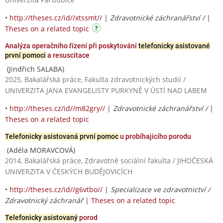
•
http://theses.cz/id//xtssmt//
|
Zdravotnické záchranářství /
|
Theses on a related topic
Analýza operačního řízení při poskytování
telefonicky asistované
první pomoci
a resuscitace
(Jindřich SALABA)
2025, Bakalářská práce, Fakulta zdravotnických studií /
UNIVERZITA JANA EVANGELISTY PURKYNĚ V ÚSTÍ NAD LABEM
•
http://theses.cz/id//m82gry//
|
Zdravotnické záchranářství /
|
Theses on a related topic
Telefonicky asistovaná první pomoc
u probíhajícího porodu
(Adéla MORAVCOVÁ)
2014, Bakalářská práce, Zdravotně sociální fakulta / JIHOČESKÁ
UNIVERZITA V ČESKÝCH BUDĚJOVICÍCH
•
http://theses.cz/id//g6vtbo//
|
Specializace ve zdravotnictví /
Zdravotnický záchranář
|
Theses on a related topic
Telefonicky asistovaný
porod