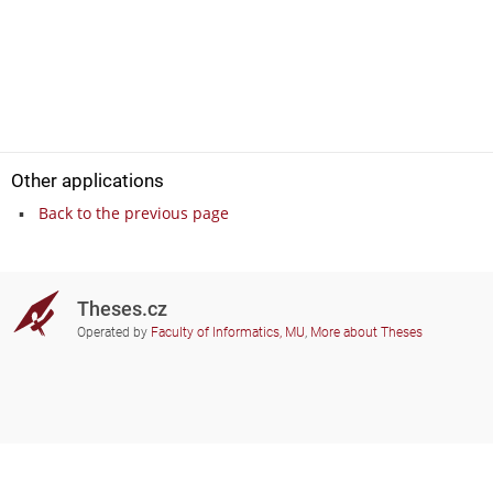
Other applications
Back to the previous page
Theses.cz
Operated by
Faculty of Informatics, MU
,
More about Theses
Do you need help?
Participating schools
theses@fi.muni.cz
Administrators of educational