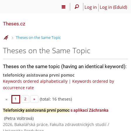
Log in
Log in (EduId)
Theses.cz
>
Theses on the Same Topic
Theses on the Same Topic
Theses on the same topic (having an identical keyword):
telefonicky asistovana prvni pomoc
Keywords ordered alphabetically
|
Keywords ordered by
occurrence rate
(total: 16 theses)
«
1
2
»
Telefonicky asistovaná první pomoc
s aplikací Záchranka
(Petra Voltrová)
2026, Bakalářská práce, Fakulta zdravotnických studií /
Univerzita Pardubice