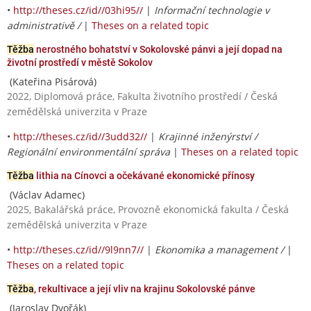
•
http://theses.cz/id//03hi95//
|
Informační technologie v
administrativě /
|
Theses on a related topic
Těžba
nerostného bohatství v Sokolovské pánvi a její dopad na
životní prostředí v městě Sokolov
(Kateřina Pisárová)
2022, Diplomová práce, Fakulta životního prostředí / Česká
zemědělská univerzita v Praze
•
http://theses.cz/id//3udd32//
|
Krajinné inženýrství /
Regionální environmentální správa
|
Theses on a related topic
Těžba
lithia na Cínovci a očekávané ekonomické přínosy
(Václav Adamec)
2025, Bakalářská práce, Provozně ekonomická fakulta / Česká
zemědělská univerzita v Praze
•
http://theses.cz/id//9l9nn7//
|
Ekonomika a management /
|
Theses on a related topic
Těžba
, rekultivace a její vliv na krajinu Sokolovské pánve
(Jaroslav Dvořák)