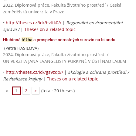
2022, Diplomová práce, Fakulta životního prostředí / Česká
zemědělská univerzita v Praze
•
http://theses.cz/id//bvttk0//
|
Regionální environmentální
správa /
|
Theses on a related topic
Hlubinná
těžba
a prospekce nerostných surovin na Islandu
(Petra HASILOVÁ)
2024, Diplomová práce, Fakulta životního prostředí /
UNIVERZITA JANA EVANGELISTY PURKYNĚ V ÚSTÍ NAD LABEM
•
http://theses.cz/id//gs9zqo//
|
Ekologie a ochrana prostředí /
Revitalizace krajiny
|
Theses on a related topic
(total: 20 theses)
«
1
2
»