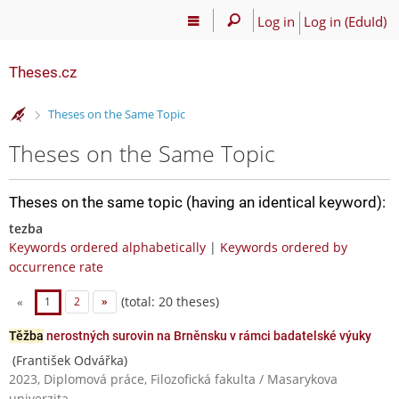
Log in
Log in (EduId)
Theses.cz
>
Theses on the Same Topic
Theses on the Same Topic
Theses on the same topic (having an identical keyword):
tezba
Keywords ordered alphabetically
|
Keywords ordered by
occurrence rate
(total: 20 theses)
«
1
2
»
Těžba
nerostných surovin na Brněnsku v rámci badatelské výuky
(František Odvářka)
2023, Diplomová práce, Filozofická fakulta / Masarykova
univerzita