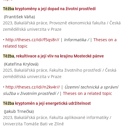
Těžba
kryptoměny a její dopad na životní prostředí
(František Váňa)
2023, Bakalářská práce, Provozně ekonomická fakulta / Česká
zemědělská univerzita v Praze
•
http://theses.cz/id//f5qs8r//
|
Informatika /
|
Theses on a
related topic
Těžba
, rekultivace a její vliv na krajinu Mostecké pánve
(Kateřina Krylová)
2025, Bakalářská práce, Fakulta životního prostředí / Česká
zemědělská univerzita v Praze
•
http://theses.cz/id//n2kv4r//
|
Územní technická a správní
služba v životním prostředí /
|
Theses on a related topic
Těžba
kryptoměn a její energetická udržitelnost
(Jakub Trnečka)
2023, Bakalářská práce, Fakulta aplikované informatiky /
Univerzita Tomáše Bati ve Zlíně