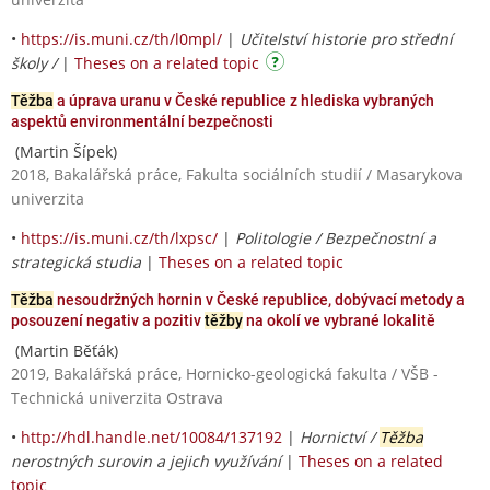
•
https://is.muni.cz/th/l0mpl/
|
Učitelství historie pro střední
školy /
|
Theses on a related topic
Těžba
a úprava uranu v České republice z hlediska vybraných
aspektů environmentální bezpečnosti
(Martin Šípek)
2018, Bakalářská práce, Fakulta sociálních studií / Masarykova
univerzita
•
https://is.muni.cz/th/lxpsc/
|
Politologie / Bezpečnostní a
strategická studia
|
Theses on a related topic
Těžba
nesoudržných hornin v České republice, dobývací metody a
posouzení negativ a pozitiv
těžby
na okolí ve vybrané lokalitě
(Martin Běťák)
2019, Bakalářská práce, Hornicko-geologická fakulta / VŠB -
Technická univerzita Ostrava
•
http://hdl.handle.net/10084/137192
|
Hornictví /
Těžba
nerostných surovin a jejich využívání
|
Theses on a related
topic