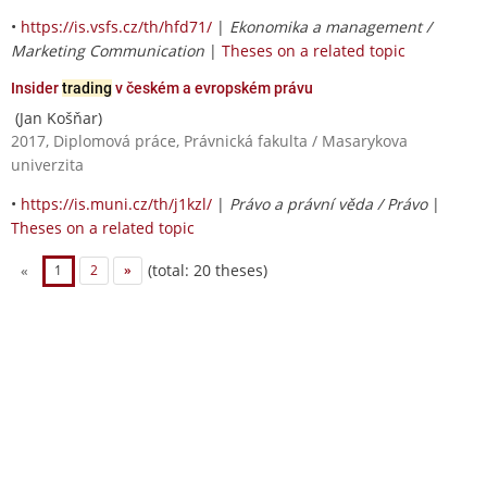
•
https://is.vsfs.cz/th/hfd71/
|
Ekonomika a management /
Marketing Communication
|
Theses on a related topic
Insider
trading
v českém a evropském právu
(Jan Košňar)
2017, Diplomová práce, Právnická fakulta / Masarykova
univerzita
•
https://is.muni.cz/th/j1kzl/
|
Právo a právní věda / Právo
|
Theses on a related topic
(total: 20 theses)
«
1
2
»