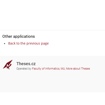
Other applications
Back to the previous page
Theses.cz
Operated by
Faculty of Informatics, MU
,
More about Theses
Do you need help?
Participating schools
theses@fi.muni.cz
Administrators of educational
institutions involved