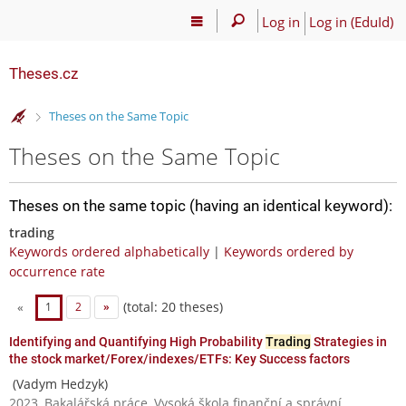
Log in
Log in (EduId)
Theses.cz
>
Theses on the Same Topic
Theses on the Same Topic
Theses on the same topic (having an identical keyword):
trading
Keywords ordered alphabetically
|
Keywords ordered by
occurrence rate
(total: 20 theses)
«
1
2
»
Identifying and Quantifying High Probability
Trading
Strategies in
the stock market/Forex/indexes/ETFs: Key Success factors
(Vadym Hedzyk)
2023, Bakalářská práce, Vysoká škola finanční a správní