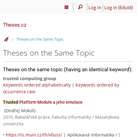
Log in
Log in (EduId)
Theses.cz
>
Theses on the Same Topic
Theses on the Same Topic
Theses on the same topic (having an identical keyword):
trusted computing group
Keywords ordered alphabetically
|
Keywords ordered by
occurrence rate
Trusted
Platform Module a jeho emulace
(Ondřej Mokoš)
2010, Bakalářská práce, Fakulta informatiky / Masarykova
univerzita
•
https://is.muni.cz/th/v0uss/
|
Aplikovaná informatika /
|