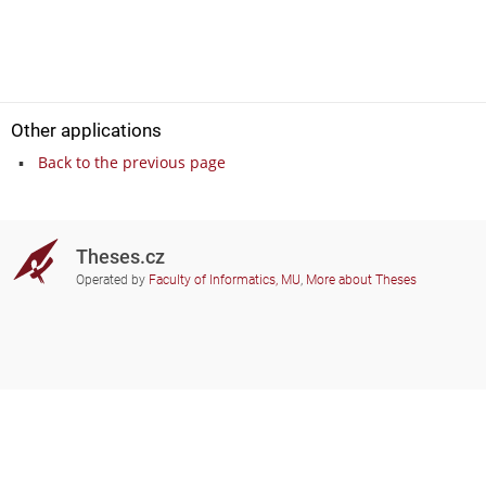
Other applications
Back to the previous page
Theses.cz
Operated by
Faculty of Informatics, MU
,
More about Theses
Do you need help?
Participating schools
theses@fi.muni.cz
Administrators of educational
institutions involved