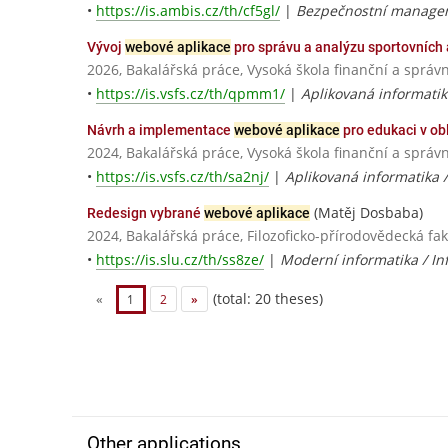
•
https://is.ambis.cz/th/cf5gl/
|
Bezpečnostní manage
Vývoj
webové aplikace
pro správu a analýzu sportovních a
2026, Bakalářská práce, Vysoká škola finanční a správn
•
https://is.vsfs.cz/th/qpmm1/
|
Aplikovaná informatik
Návrh a implementace
webové aplikace
pro edukaci v obl
2024, Bakalářská práce, Vysoká škola finanční a správn
•
https://is.vsfs.cz/th/sa2nj/
|
Aplikovaná informatika 
(Matěj Dosbaba)
Redesign vybrané
webové aplikace
2024, Bakalářská práce, Filozoficko-přírodovědecká fa
•
https://is.slu.cz/th/ss8ze/
|
Moderní informatika / I
(total: 20 theses)
«
1
2
»
Other applications