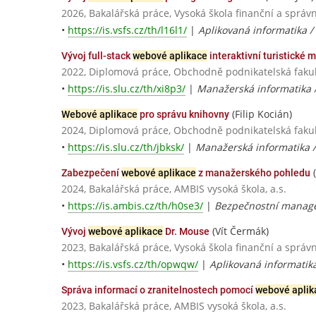
2026, Bakalářská práce, Vysoká škola finanční a správn
•
https://is.vsfs.cz/th/l16l1/
|
Aplikovaná informatika /
Vývoj full-stack
webové aplikace
interaktivní turistické 
2022, Diplomová práce, Obchodně podnikatelská fakult
•
https://is.slu.cz/th/xi8p3/
|
Manažerská informatika 
(Filip Kocián)
Webové aplikace
pro správu knihovny
2024, Diplomová práce, Obchodně podnikatelská fakult
•
https://is.slu.cz/th/jbksk/
|
Manažerská informatika 
(
Zabezpečení
webové aplikace
z manažerského pohledu
2024, Bakalářská práce, AMBIS vysoká škola, a.s.
•
https://is.ambis.cz/th/h0se3/
|
Bezpečnostní manag
(Vít Čermák)
Vývoj
webové aplikace
Dr. Mouse
2023, Bakalářská práce, Vysoká škola finanční a správn
•
https://is.vsfs.cz/th/opwqw/
|
Aplikovaná informatik
Správa informací o zranitelnostech pomocí
webové aplik
2023, Bakalářská práce, AMBIS vysoká škola, a.s.