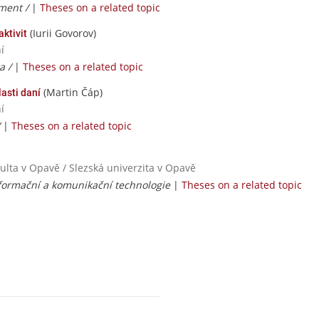
ment /
|
Theses on a related topic
(Iurii Govorov)
ktivit
í
a /
|
Theses on a related topic
(Martin Čáp)
asti daní
í
/
|
Theses on a related topic
kulta v Opavě / Slezská univerzita v Opavě
nformační a komunikační technologie
|
Theses on a related topic