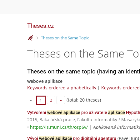
Theses.cz
>
Theses on the Same Topic
Theses on the Same To
Theses on the same topic (having an ident
webove aplikace
Keywords ordered alphabetically
|
Keywords ordered 
(total: 20 theses)
«
1
2
»
Vytvoření
webové aplikace
pro uživatele
aplikace
Hypoth
2015, Bakalářská práce, Fakulta informatiky / Masaryk
•
https://is.muni.cz/th/ozp6v/
|
Aplikovaná informatik
(Pavel Jun)
Vývoj
webové aplikace
pro digitální agenturu