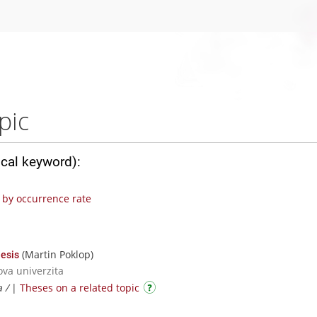
pic
ical keyword):
by occurrence rate
(Martin Poklop)
esis
ova univerzita
a /
|
Theses on a related topic