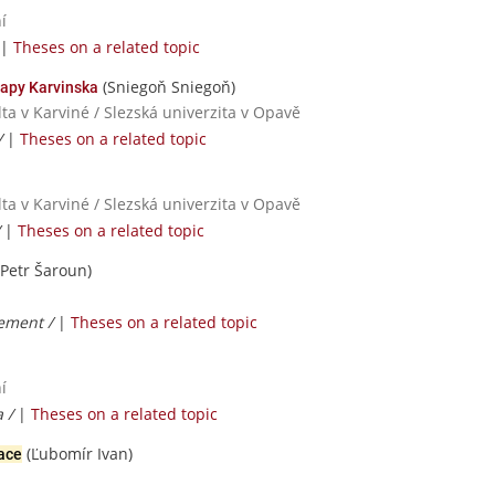
í
|
Theses on a related topic
(Sniegoň Sniegoň)
mapy Karvinska
a v Karviné / Slezská univerzita v Opavě
/
|
Theses on a related topic
a v Karviné / Slezská univerzita v Opavě
/
|
Theses on a related topic
Petr Šaroun)
ement /
|
Theses on a related topic
í
a /
|
Theses on a related topic
(Ľubomír Ivan)
ace