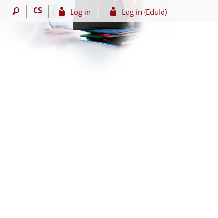
CS
Log in
Log in (EduId)