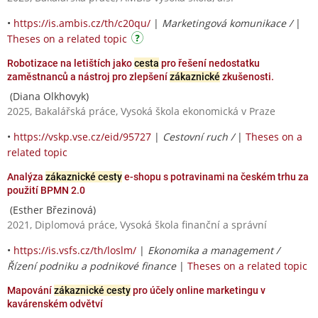
•
https://is.ambis.cz/th/c20qu/
|
Marketingová komunikace /
|
Theses on a related topic
Robotizace na letištích jako
cesta
pro řešení nedostatku
zaměstnanců a nástroj pro zlepšení
zákaznické
zkušenosti.
(Diana Olkhovyk)
2025, Bakalářská práce, Vysoká škola ekonomická v Praze
•
https://vskp.vse.cz/eid/95727
|
Cestovní ruch /
|
Theses on a
related topic
Analýza
zákaznické cesty
e-shopu s potravinami na českém trhu za
použití BPMN 2.0
(Esther Březinová)
2021, Diplomová práce, Vysoká škola finanční a správní
•
https://is.vsfs.cz/th/loslm/
|
Ekonomika a management /
Řízení podniku a podnikové finance
|
Theses on a related topic
Mapování
zákaznické cesty
pro účely online marketingu v
kavárenském odvětví