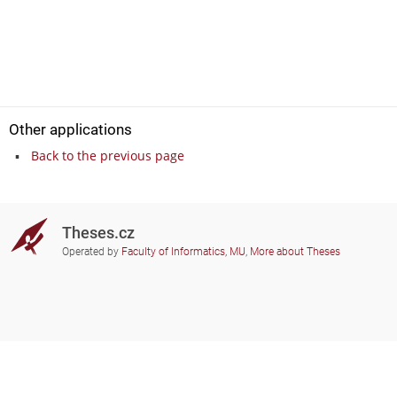
Other applications
Back to the previous page
Theses.cz
Operated by
Faculty of Informatics, MU
,
More about Theses
Do you need help?
Participating schools
theses@fi.muni.cz
Administrators of educational
institutions involved