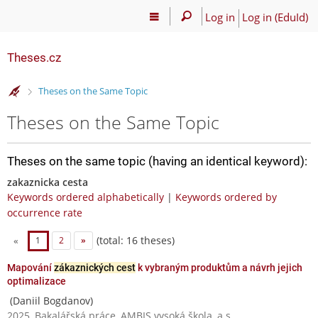
Log in
Log in (EduId)
Theses.cz
>
Theses on the Same Topic
Theses on the Same Topic
Theses on the same topic (having an identical keyword):
zakaznicka cesta
Keywords ordered alphabetically
|
Keywords ordered by
occurrence rate
(total: 16 theses)
«
1
2
»
Mapování
zákaznických cest
k vybraným produktům a návrh jejich
optimalizace
(Daniil Bogdanov)
2025, Bakalářská práce, AMBIS vysoká škola, a.s.