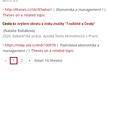
AUTO a.s.
•
http://theses.cz/id//lt5whe//
|
Ekonomika a management /
|
Theses on a related topic
Cesta
ke zvýšení obratu a zisku značky "Tradičně a Česky"
(Natálie Bobáková)
2026, Bakalářská práce, Vysoká škola ekonomická v Praze
•
https://vskp.vse.cz/eid/100978
|
Podniková ekonomika a
management /
|
Theses on a related topic
(total: 16 theses)
«
1
2
»