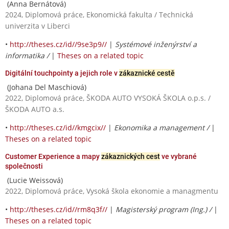
(Anna Bernátová)
2024, Diplomová práce, Ekonomická fakulta / Technická
univerzita v Liberci
•
http://theses.cz/id//9se3p9//
|
Systémové inženýrství a
informatika /
|
Theses on a related topic
Digitální touchpointy a jejich role v
zákaznické cestě
(Johana Del Maschiová)
2022, Diplomová práce, ŠKODA AUTO VYSOKÁ ŠKOLA o.p.s. /
ŠKODA AUTO a.s.
•
http://theses.cz/id//kmgcix//
|
Ekonomika a management /
|
Theses on a related topic
Customer Experience a mapy
zákaznických cest
ve vybrané
společnosti
(Lucie Weissová)
2022, Diplomová práce, Vysoká škola ekonomie a managmentu
•
http://theses.cz/id//rm8q3f//
|
Magisterský program (Ing.) /
|
Theses on a related topic