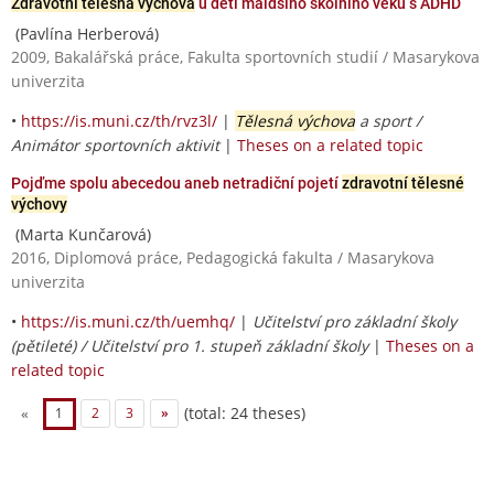
Zdravotní tělesná výchova
u dětí maldšího školního věku s ADHD
(Pavlína Herberová)
2009, Bakalářská práce, Fakulta sportovních studií / Masarykova
univerzita
•
https://is.muni.cz/th/rvz3l/
|
Tělesná výchova
a sport /
Animátor sportovních aktivit
|
Theses on a related topic
Pojďme spolu abecedou aneb netradiční pojetí
zdravotní tělesné
výchovy
(Marta Kunčarová)
2016, Diplomová práce, Pedagogická fakulta / Masarykova
univerzita
•
https://is.muni.cz/th/uemhq/
|
Učitelství pro základní školy
(pětileté) / Učitelství pro 1. stupeň základní školy
|
Theses on a
related topic
(total: 24 theses)
«
1
2
3
»