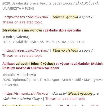
2020, Bakalářská práce, Fakulta pedagogická / ZÁPADOČESKÁ
UNIVERZITA V PLZNI
•
http://theses.cz/id//82x2la//
|
Tělesná výchova
a sport /
|
Theses on a related topic
Zdravotní tělesná výchova
v základní škole speciální
(Ondrej Valenta)
2017, Bakalářská práce, VŠTVS PALESTRA, spol. s r. o.
•
http://theses.cz/id//bxlekn//
|
Tělesná výchova
a sport /
|
Theses on a related topic
Aplikace
zdravotní tělesné výchovy
ve výuce na základních školách:
Přístupy, možnosti a úroveň začlenění
(Natálie Matlochová)
2026, Diplomová práce, Fakulta sportovních studií / Masarykova
univerzita
•
https://is.muni.cz/th/bckuc/
|
Učitelství
tělesné výchovy
pro
základní a střední školy /
|
Theses on a related topic