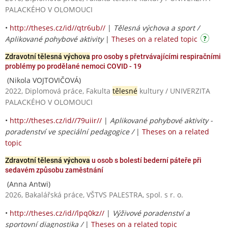
PALACKÉHO V OLOMOUCI
•
http://theses.cz/id//qtr6ub//
|
Tělesná výchova a sport /
Aplikované pohybové aktivity
|
Theses on a related topic
Zdravotní tělesná výchova
pro osoby s přetrvávajícími respiračními
problémy po prodělané nemoci COVID - 19
(Nikola VOJTOVIČOVÁ)
2022, Diplomová práce, Fakulta
tělesné
kultury / UNIVERZITA
PALACKÉHO V OLOMOUCI
•
http://theses.cz/id//79uiir//
|
Aplikované pohybové aktivity -
poradenství ve speciální pedagogice /
|
Theses on a related
topic
Zdravotní tělesná výchova
u osob s bolestí bederní páteře při
sedavém způsobu zaměstnání
(Anna Antwi)
2026, Bakalářská práce, VŠTVS PALESTRA, spol. s r. o.
•
http://theses.cz/id//lpq0kz//
|
Výživové poradenství a
sportovní diagnostika /
|
Theses on a related topic