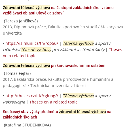
Zdravotní tělesná výchova
na 2. stupni základních škol v rámci
vzdělávací oblasti Člověk a zdraví
(Tereza Jančíková)
2013, Diplomová práce, Fakulta sportovních studií / Masarykova
univerzita
•
https://is.muni.cz/th/rop5u/
|
Tělesná výchova
a sport /
Učitelství
tělesné výchovy
pro základní a střední školy
|
Theses
on a related topic
Zdravotní tělesná výchova
při kardiovaskulárním oslabení
(Tomáš Fejfar)
2017, Bakalářská práce, Fakulta přírodovědně-humanitní a
pedagogická / Technická univerzita v Liberci
•
http://theses.cz/id//cgluag//
|
Tělesná výchova
a sport /
Rekreologie
|
Theses on a related topic
Současný stav výuky předmětu
zdravotní tělesná výchova
na
základních školách
(Kateřina STUDENÍKOVÁ)