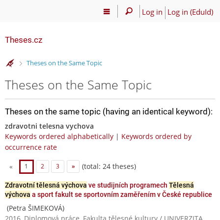
Log in
Log in (EduId)
Theses.cz
>
Theses on the Same Topic
Theses on the Same Topic
Theses on the same topic (having an identical keyword):
zdravotni telesna vychova
Keywords ordered alphabetically
|
Keywords ordered by
occurrence rate
(total: 24 theses)
«
1
2
3
»
Zdravotní tělesná výchova
ve studijních programech
Tělesná
výchova
a sport fakult se sportovním zaměřením v České republice
(Petra ŠIMEKOVÁ)
2016, Diplomová práce, Fakulta tělesné kultury / UNIVERZITA