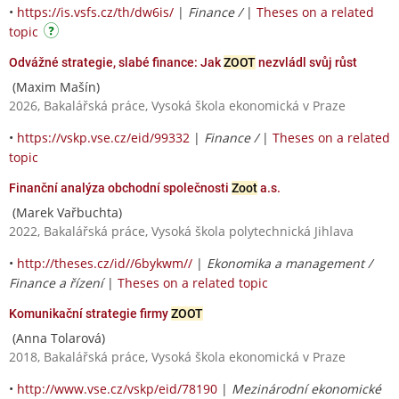
•
https://is.vsfs.cz/th/dw6is/
|
Finance /
|
Theses on a related
topic
Odvážné strategie, slabé finance: Jak
ZOOT
nezvládl svůj růst
(Maxim Mašín)
2026, Bakalářská práce, Vysoká škola ekonomická v Praze
•
https://vskp.vse.cz/eid/99332
|
Finance /
|
Theses on a related
topic
Finanční analýza obchodní společnosti
Zoot
a.s.
(Marek Vařbuchta)
2022, Bakalářská práce, Vysoká škola polytechnická Jihlava
•
http://theses.cz/id//6bykwm//
|
Ekonomika a management /
Finance a řízení
|
Theses on a related topic
Komunikační strategie firmy
ZOOT
(Anna Tolarová)
2018, Bakalářská práce, Vysoká škola ekonomická v Praze
•
http://www.vse.cz/vskp/eid/78190
|
Mezinárodní ekonomické