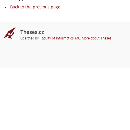
Back to the previous page
Theses.cz
Operated by
Faculty of Informatics, MU
,
More about Theses
Do you need help?
Participating schools
theses@fi.muni.cz
Administrators of educational
institutions involved
Help
Privacy
Frequently asked questions
Accessibility
Zobrazit klasickou verzi