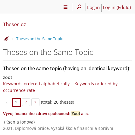
Log in
Log in (EduId)
Theses.cz
>
Theses on the Same Topic
Theses on the Same Topic
Theses on the same topic (having an identical keyword):
zoot
Keywords ordered alphabetically
|
Keywords ordered by
occurrence rate
(total: 20 theses)
«
1
2
»
Vývoj finančního zdraví společnosti
Zoot
a. s.
(Ksenia Ionova)
2021, Diplomová práce, Vysoká škola finanční a správní