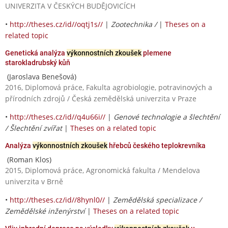
UNIVERZITA V ČESKÝCH BUDĚJOVICÍCH
•
http://theses.cz/id//oqtj1s//
|
Zootechnika /
|
Theses on a
related topic
Genetická analýza
výkonnostních zkoušek
plemene
starokladrubský kůň
(Jaroslava Benešová)
2016, Diplomová práce, Fakulta agrobiologie, potravinových a
přírodních zdrojů / Česká zemědělská univerzita v Praze
•
http://theses.cz/id//q4u66i//
|
Genové technologie a šlechtění
/ Šlechtění zvířat
|
Theses on a related topic
Analýza
výkonnostních zkoušek
hřebců českého teplokrevníka
(Roman Klos)
2015, Diplomová práce, Agronomická fakulta / Mendelova
univerzita v Brně
•
http://theses.cz/id//8hynl0//
|
Zemědělská specializace /
Zemědělské inženýrství
|
Theses on a related topic