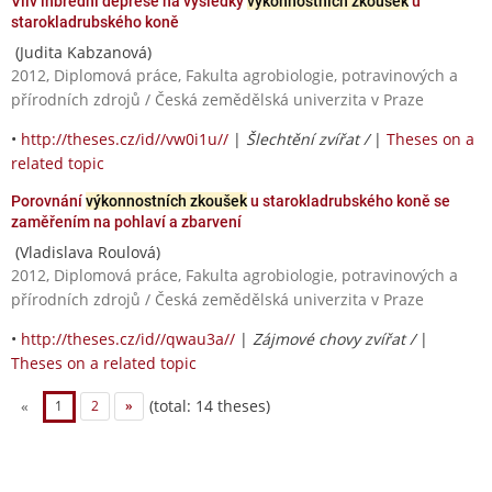
Vliv inbrední deprese na výsledky
výkonnostních zkoušek
u
starokladrubského koně
(Judita Kabzanová)
2012, Diplomová práce, Fakulta agrobiologie, potravinových a
přírodních zdrojů / Česká zemědělská univerzita v Praze
•
http://theses.cz/id//vw0i1u//
|
Šlechtění zvířat /
|
Theses on a
related topic
Porovnání
výkonnostních zkoušek
u starokladrubského koně se
zaměřením na pohlaví a zbarvení
(Vladislava Roulová)
2012, Diplomová práce, Fakulta agrobiologie, potravinových a
přírodních zdrojů / Česká zemědělská univerzita v Praze
•
http://theses.cz/id//qwau3a//
|
Zájmové chovy zvířat /
|
Theses on a related topic
(total: 14 theses)
«
1
2
»