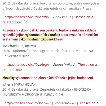
2012, Bakalářská práce, Fakulta agrobiologie, potravinových a
přírodních zdrojů / Česká zemědělská univerzita v Praze
•
http://theses.cz/id//d5efrw//
|
Chov koní /
|
Theses on a
related topic
Posouzení výkonnosti klisen českého teplokrevníka na základě
výsledků jejich
výkonnostních zkoušek
a porovnání s německým
systémem
výkonnostních zkoušek
klisen
(Michaela Sejkorová)
2026, Diplomová práce, Agronomická fakulta / Mendelova
univerzita v Brně
•
http://theses.cz/id//0ya9eg//
|
Zootechnika /
|
Theses on a
related topic
Zkoušky
výkonnosti teplokrevných hřebců a jejich hodnocení
(Alena KYRYANOVÁ)
2014, Bakalářská práce, Zemědělská fakulta / JIHOČESKÁ
UNIVERZITA V ČESKÝCH BUDĚJOVICÍCH
•
http://theses.cz/id//n0ne6w//
|
Zootechnika /
|
Theses on a