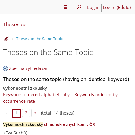
Log in
Log in (EduId)
Theses.cz
>
Theses on the Same Topic
Theses on the Same Topic
Zpět na vyhledávání
Theses on the same topic (having an identical keyword):
vykonnostni zkousky
Keywords ordered alphabetically
|
Keywords ordered by
occurrence rate
(total: 14 theses)
«
1
2
»
Výkonnostní zkoušky
chladnokrevných koní v ČR
(Eva Suchá)