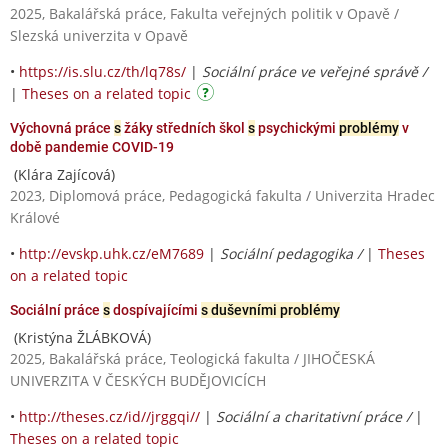
2025, Bakalářská práce, Fakulta veřejných politik v Opavě /
Slezská univerzita v Opavě
•
https://is.slu.cz/th/lq78s/
|
Sociální práce ve veřejné správě /
|
Theses on a related topic
Výchovná práce
s
žáky středních škol
s
psychickými
problémy
v
době pandemie COVID-19
(Klára Zajícová)
2023, Diplomová práce, Pedagogická fakulta / Univerzita Hradec
Králové
•
http://evskp.uhk.cz/eM7689
|
Sociální pedagogika /
|
Theses
on a related topic
Sociální práce
s
dospívajícími
s duševními problémy
(Kristýna ŽLÁBKOVÁ)
2025, Bakalářská práce, Teologická fakulta / JIHOČESKÁ
UNIVERZITA V ČESKÝCH BUDĚJOVICÍCH
•
http://theses.cz/id//jrggqi//
|
Sociální a charitativní práce /
|
Theses on a related topic