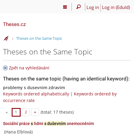
Log in
Log in (EduId)
Theses.cz
>
Theses on the Same Topic
Theses on the Same Topic
Zpět na vyhledávání
Theses on the same topic (having an identical keyword):
problemy s dusevnim zdravim
Keywords ordered alphabetically
|
Keywords ordered by
occurrence rate
(total: 17 theses)
«
1
2
»
Sociální práce
s
lidmi
s duševním
onemocněním
(Hana Elblová)