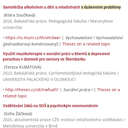
Samoléčba alkoholem u dětí a mladistvých
s duševními problémy
(Klára Součková)
2026, Bakalářská práce, Pedagogická fakulta / Masarykova
univerzita
•
https://is.muni.cz/th/xm3we/
|
Vychovatelství / Vychovatelství
(jednooborový kombinovaný)
|
Theses on a related topic
Využití muzikoterapie v sociální práci u klientů
s
depresivní
poruchou v domově pro seniory ve Šternberku
(Tereza KUBÁTOVÁ)
2023, Bakalářská práce, Cyrilometodějská teologická fakulta /
UNIVERZITA PALACKÉHO V OLOMOUCI
•
http://theses.cz/id//rwfuaf//
|
Sociální práce /
|
Theses on a
related topic
Vzdělávání žáků na SOŠ
s
psychickým onemocněním
(Soňa Žáčková)
2025, absolventská práce CŽV, Institut celoživotního vzdělávání /
Mendelova univerzita v Brně