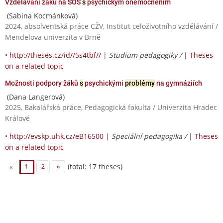
Vzdělávání žáků na SOŠ
s
psychickým onemocněním
(Sabina Kocmánková)
2024, absolventská práce CŽV, Institut celoživotního vzdělávání /
Mendelova univerzita v Brně
•
http://theses.cz/id//5s4tbf//
|
Studium pedagogiky /
|
Theses
on a related topic
Možnosti podpory žáků
s
psychickými
problémy
na gymnáziích
(Dana Langerová)
2025, Bakalářská práce, Pedagogická fakulta / Univerzita Hradec
Králové
•
http://evskp.uhk.cz/eB16500
|
Speciální pedagogika /
|
Theses
on a related topic
(total: 17 theses)
«
1
2
»