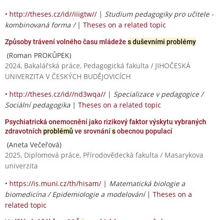
•
http://theses.cz/id//iiigtw//
|
Studium pedagogiky pro učitele -
kombinovaná forma /
|
Theses on a related topic
Způsoby trávení volného času mládeže
s duševními problémy
(Roman PROKŮPEK)
2024, Bakalářská práce, Pedagogická fakulta / JIHOČESKÁ
UNIVERZITA V ČESKÝCH BUDĚJOVICÍCH
•
http://theses.cz/id//nd3wqa//
|
Specializace v pedagogice /
Sociální pedagogika
|
Theses on a related topic
Psychiatrická onemocnění jako rizikový faktor výskytu vybraných
zdravotních
problémů
ve srovnání
s
obecnou populací
(Aneta Večeřová)
2025, Diplomová práce, Přírodovědecká fakulta / Masarykova
univerzita
•
https://is.muni.cz/th/hisam/
|
Matematická biologie a
biomedicína / Epidemiologie a modelování
|
Theses on a
related topic