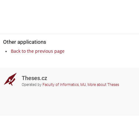
Other applications
Back to the previous page
Theses.cz
Operated by
Faculty of Informatics, MU
,
More about Theses
Do you need help?
Participating schools
theses@fi.muni.cz
Administrators of educational
institutions involved