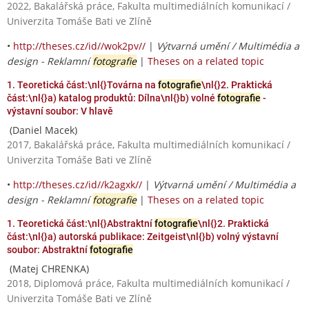
2022, Bakalářská práce, Fakulta multimediálních komunikací /
Univerzita Tomáše Bati ve Zlíně
•
http://theses.cz/id//wok2pv//
|
Výtvarná umění / Multimédia a
design - Reklamní
fotografie
|
Theses on a related topic
1. Teoretická část:\nl{}Továrna na
fotografie
\nl{}2. Praktická
část:\nl{}a) katalog produktů: Dílna\nl{}b) volné
fotografie
-
výstavní soubor: V hlavě
(Daniel Macek)
2017, Bakalářská práce, Fakulta multimediálních komunikací /
Univerzita Tomáše Bati ve Zlíně
•
http://theses.cz/id//k2agxk//
|
Výtvarná umění / Multimédia a
design - Reklamní
fotografie
|
Theses on a related topic
1. Teoretická část:\nl{}Abstraktní
fotografie
\nl{}2. Praktická
část:\nl{}a) autorská publikace: Zeitgeist\nl{}b) volný výstavní
soubor: Abstraktní
fotografie
(Matej CHRENKA)
2018, Diplomová práce, Fakulta multimediálních komunikací /
Univerzita Tomáše Bati ve Zlíně