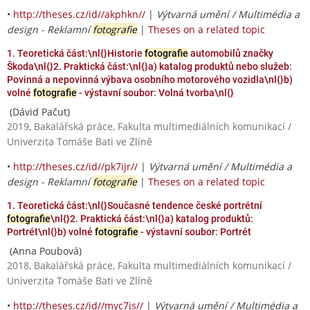
•
http://theses.cz/id//akphkn//
|
Výtvarná umění / Multimédia a
design - Reklamní
fotografie
|
Theses on a related topic
1. Teoretická část:\nl{}Historie
fotografie
automobilů značky
Škoda\nl{}2. Praktická část:\nl{}a) katalog produktů nebo služeb:
Povinná a nepovinná výbava osobního motorového vozidla\nl{}b)
volné
fotografie
- výstavní soubor: Volná tvorba\nl{}
(Dávid Pačut)
2019, Bakalářská práce, Fakulta multimediálních komunikací /
Univerzita Tomáše Bati ve Zlíně
•
http://theses.cz/id//pk7ijr//
|
Výtvarná umění / Multimédia a
design - Reklamní
fotografie
|
Theses on a related topic
1. Teoretická část:\nl{}Současné tendence české portrétní
fotografie
\nl{}2. Praktická část:\nl{}a) katalog produktů:
Portrét\nl{}b) volné
fotografie
- výstavní soubor: Portrét
(Anna Poubová)
2018, Bakalářská práce, Fakulta multimediálních komunikací /
Univerzita Tomáše Bati ve Zlíně
•
http://theses.cz/id//myc7js//
|
Výtvarná umění / Multimédia a