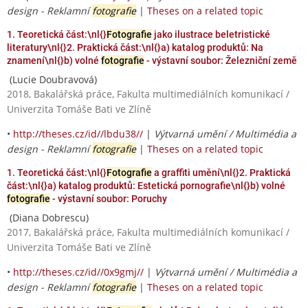
design - Reklamní
fotografie
|
Theses on a related topic
1. Teoretická část:\nl{}
Fotografie
jako ilustrace beletristické
literatury\nl{}2. Praktická část:\nl{}a) katalog produktů: Na
znamení\nl{}b) volné
fotografie
- výstavní soubor: Železniční země
(Lucie Doubravová)
2018, Bakalářská práce, Fakulta multimediálních komunikací /
Univerzita Tomáše Bati ve Zlíně
•
http://theses.cz/id//lbdu38//
|
Výtvarná umění / Multimédia a
design - Reklamní
fotografie
|
Theses on a related topic
1. Teoretická část:\nl{}
Fotografie
a graffiti umění\nl{}2. Praktická
část:\nl{}a) katalog produktů: Estetická pornografie\nl{}b) volné
fotografie
- výstavní soubor: Poruchy
(Diana Dobrescu)
2017, Bakalářská práce, Fakulta multimediálních komunikací /
Univerzita Tomáše Bati ve Zlíně
•
http://theses.cz/id//0x9gmj//
|
Výtvarná umění / Multimédia a
design - Reklamní
fotografie
|
Theses on a related topic