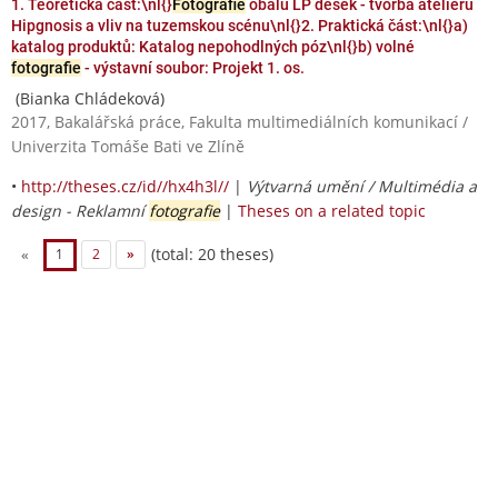
1. Teoretická část:\nl{}
Fotografie
obalů LP desek - tvorba ateliéru
Hipgnosis a vliv na tuzemskou scénu\nl{}2. Praktická část:\nl{}a)
katalog produktů: Katalog nepohodlných póz\nl{}b) volné
fotografie
- výstavní soubor: Projekt 1. os.
(Bianka Chládeková)
2017, Bakalářská práce, Fakulta multimediálních komunikací /
Univerzita Tomáše Bati ve Zlíně
•
http://theses.cz/id//hx4h3l//
|
Výtvarná umění / Multimédia a
design - Reklamní
fotografie
|
Theses on a related topic
(total: 20 theses)
«
1
2
»