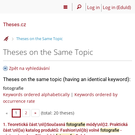
Log in
Log in (EduId)
Theses.cz
>
Theses on the Same Topic
Theses on the Same Topic
Zpět na vyhledávání
Theses on the same topic (having an identical keyword):
fotografie
Keywords ordered alphabetically
|
Keywords ordered by
occurrence rate
(total: 20 theses)
«
1
2
»
1. Teoretická část:\nl{}Současná
fotografie
módy\nl{}2. Praktická
část:\nl{}a) katalog produktů: Fashion\nl{}b) volné
fotografie
-