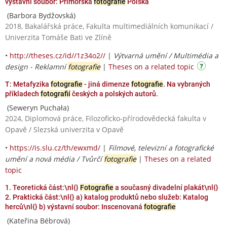
výstavní soubor: Přímořská
fotografie
Polska
(Barbora Bydžovská)
2018, Bakalářská práce, Fakulta multimediálních komunikací /
Univerzita Tomáše Bati ve Zlíně
•
http://theses.cz/id//1z34o2//
|
Výtvarná umění / Multimédia a
design - Reklamní
fotografie
|
Theses on a related topic
T: Metafyzika
fotografie
- jiná dimenze
fotografie
. Na vybraných
příkladech
fotografií
českých a polských autorů.
(Seweryn Puchała)
2024, Diplomová práce, Filozoficko-přírodovědecká fakulta v
Opavě / Slezská univerzita v Opavě
•
https://is.slu.cz/th/ewxmd/
|
Filmové, televizní a fotografické
umění a nová média / Tvůrčí
fotografie
|
Theses on a related
topic
1. Teoretická část:\nl{}
Fotografie
a současný divadelní plakát\nl{}
2. Praktická část:\nl{} a) katalog produktů nebo služeb: Katalog
herců\nl{} b) výstavní soubor: Inscenovaná
fotografie
(Kateřina Bébrová)