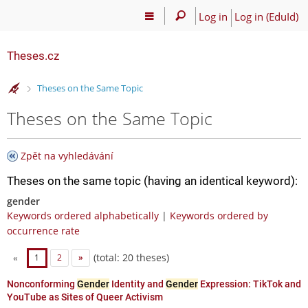
Log in
Log in (EduId)
Theses.cz
>
Theses on the Same Topic
Theses on the Same Topic
Zpět na vyhledávání
Theses on the same topic (having an identical keyword):
gender
Keywords ordered alphabetically
|
Keywords ordered by
occurrence rate
(total: 20 theses)
«
1
2
»
Nonconforming
Gender
Identity and
Gender
Expression: TikTok and
YouTube as Sites of Queer Activism