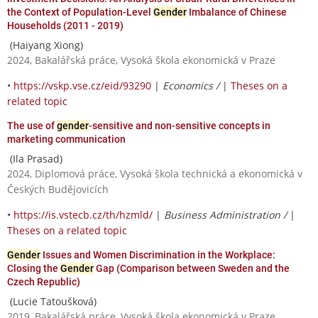
the Context of Population-Level
Gender
Imbalance of Chinese
Households (2011 - 2019)
(Haiyang Xiong)
2024, Bakalářská práce, Vysoká škola ekonomická v Praze
•
https://vskp.vse.cz/eid/93290
|
Economics /
|
Theses on a
related topic
The use of
gender
-sensitive and non-sensitive concepts in
marketing communication
(Ila Prasad)
2024, Diplomová práce, Vysoká škola technická a ekonomická v
Českých Budějovicích
•
https://is.vstecb.cz/th/hzmld/
|
Business Administration /
|
Theses on a related topic
Gender
Issues and Women Discrimination in the Workplace:
Closing the
Gender
Gap (Comparison between Sweden and the
Czech Republic)
(Lucie Tatoušková)
2019, Bakalářská práce, Vysoká škola ekonomická v Praze