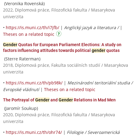
(Veronika Rovenská)
2022, Diplomová práce, Filozofická fakulta / Masarykova
univerzita
•
https://is.muni.cz/th/i7jfb/
|
Anglický jazyk a literatura /
|
Theses on a related topic
Gender
Quotas for European Parliament Elections: A study on
factors influencing attitudes towards political
gender
quotas
(Sterre Raterman)
2018, Diplomová práce, Fakulta sociálních studií / Masarykova
univerzita
•
https://is.muni.cz/th/pb98k/
|
Mezinárodní teritoriální studia /
Evropské vládnutí
|
Theses on a related topic
The Portrayal of
Gender
and
Gender
Relations in Mad Men
(Jaromír Soukup)
2020, Diplomová práce, Filozofická fakulta / Masarykova
univerzita
•
https://is.muni.cz/th/ohr74/
|
Filologie / Severoamerická