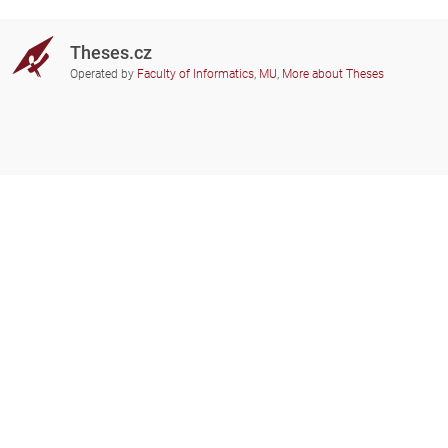
Theses.cz
Operated by
Faculty of Informatics, MU
,
More about Theses
Do you need help?
Participating schools
theses@fi.muni.cz
Administrators of educational
institutions involved
Help
Privacy
Frequently asked questions
Accessibility
Zobrazit klasickou verzi
Go to top