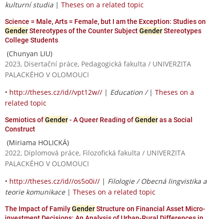
kulturní studia
|
Theses on a related topic
Science = Male, Arts = Female, but I am the Exception: Studies on
Gender
Stereotypes of the Counter Subject
Gender
Stereotypes
College Students
(Chunyan LIU)
2023, Disertační práce, Pedagogická fakulta / UNIVERZITA
PALACKÉHO V OLOMOUCI
•
http://theses.cz/id//vpt12w//
|
Education /
|
Theses on a
related topic
Semiotics of
Gender
- A Queer Reading of
Gender
as a Social
Construct
(Miriama HOLICKÁ)
2022, Diplomová práce, Filozofická fakulta / UNIVERZITA
PALACKÉHO V OLOMOUCI
•
http://theses.cz/id//os5o0i//
|
Filologie / Obecná lingvistika a
teorie komunikace
|
Theses on a related topic
The Impact of Family
Gender
Structure on Financial Asset Micro-
investment Decisions: An Analysis of Urban-Rural Differences in