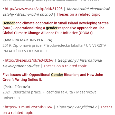
•
http://www.vse.cz/vskp/eid/81293
|
Mezinárodní ekonomické
vztahy / Mezinárodní obchod
|
Theses on a related topic
Gender
and climate adaptation in Small Island Developing States
(SIDS) - operationalizing a
gender
responsive approach on The
Global Climate Change Alliance Plus Initiative (GCCA+)
(Ana Rita MARTINS PEREIRA)
2019, Diplomová práce, Přírodovědecká fakulta / UNIVERZITA
PALACKÉHO V OLOMOUCI
•
http://theses.cz/id//e343z6//
|
Geography / International
Development Studies
|
Theses on a related topic
Five Issues with Oppositional
Gender
Binarism, and How John
Green’s Writing Defies It.
(Petra Fišerová)
2021, Disertační práce, Filozofická fakulta / Masarykova
univerzita
•
https://is.muni.cz/th/b80xv/
|
Literatury v angličtině /
|
Theses
on a related topic