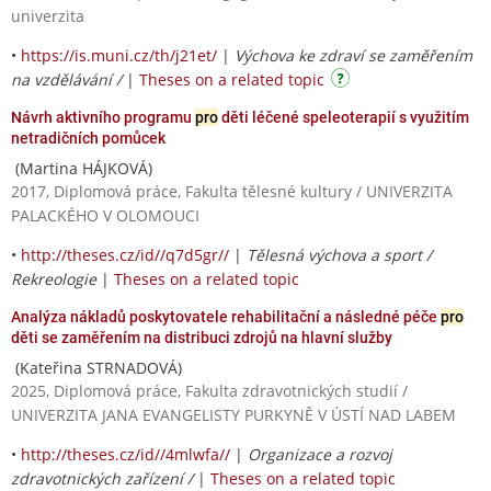
univerzita
•
https://is.muni.cz/th/j21et/
|
Výchova ke zdraví se zaměřením
na vzdělávání /
|
Theses on a related topic
Návrh aktivního programu
pro
děti léčené speleoterapií s využitím
netradičních pomůcek
(Martina HÁJKOVÁ)
2017, Diplomová práce, Fakulta tělesné kultury / UNIVERZITA
PALACKÉHO V OLOMOUCI
•
http://theses.cz/id//q7d5gr//
|
Tělesná výchova a sport /
Rekreologie
|
Theses on a related topic
Analýza nákladů poskytovatele rehabilitační a následné péče
pro
děti se zaměřením na distribuci zdrojů na hlavní služby
(Kateřina STRNADOVÁ)
2025, Diplomová práce, Fakulta zdravotnických studií /
UNIVERZITA JANA EVANGELISTY PURKYNĚ V ÚSTÍ NAD LABEM
•
http://theses.cz/id//4mlwfa//
|
Organizace a rozvoj
zdravotnických zařízení /
|
Theses on a related topic