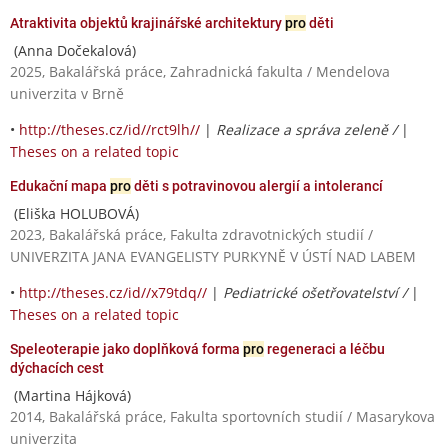
Atraktivita objektů krajinářské architektury
pro
děti
(Anna Dočekalová)
2025, Bakalářská práce, Zahradnická fakulta / Mendelova
univerzita v Brně
•
http://theses.cz/id//rct9lh//
|
Realizace a správa zeleně /
|
Theses on a related topic
Edukační mapa
pro
děti s potravinovou alergií a intolerancí
(Eliška HOLUBOVÁ)
2023, Bakalářská práce, Fakulta zdravotnických studií /
UNIVERZITA JANA EVANGELISTY PURKYNĚ V ÚSTÍ NAD LABEM
•
http://theses.cz/id//x79tdq//
|
Pediatrické ošetřovatelství /
|
Theses on a related topic
Speleoterapie jako doplňková forma
pro
regeneraci a léčbu
dýchacích cest
(Martina Hájková)
2014, Bakalářská práce, Fakulta sportovních studií / Masarykova
univerzita