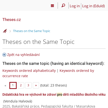
Log in
Log in (EduId)
Theses.cz
>
Theses on the Same Topic
Theses on the Same Topic
Zpět na vyhledávání
Theses on the same topic (having an identical keyword):
Keywords ordered alphabetically
|
Keywords ordered by
occurrence rate
(total: 23 theses)
«
1
2
3
»
Didaktická hra ve výchově ke zdraví
pro
děti mladšího školního věku
(Vendula Halvová)
2025, Bakalářská práce, Pedagogická fakulta / Masarykova