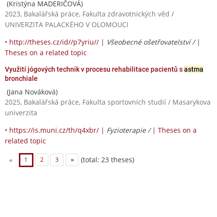
(Kristýna MADERIČOVÁ)
2023, Bakalářská práce, Fakulta zdravotnických věd /
UNIVERZITA PALACKÉHO V OLOMOUCI
•
http://theses.cz/id//p7yriu//
|
Všeobecné ošetřovatelství /
|
Theses on a related topic
Využití jógových technik v procesu rehabilitace pacientů s
astma
bronchiale
(Jana Nováková)
2025, Bakalářská práce, Fakulta sportovních studií / Masarykova
univerzita
•
https://is.muni.cz/th/q4xbr/
|
Fyzioterapie /
|
Theses on a
related topic
(total: 23 theses)
«
1
2
3
»