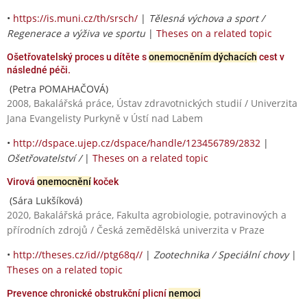
•
https://is.muni.cz/th/srsch/
|
Tělesná výchova a sport /
Regenerace a výživa ve sportu
|
Theses on a related topic
Ošetřovatelský proces u dítěte s
onemocněním dýchacích
cest v
následné péči.
(Petra POMAHAČOVÁ)
2008, Bakalářská práce, Ústav zdravotnických studií / Univerzita
Jana Evangelisty Purkyně v Ústí nad Labem
•
http://dspace.ujep.cz/dspace/handle/123456789/2832
|
Ošetřovatelství /
|
Theses on a related topic
Virová
onemocnění
koček
(Sára Lukšíková)
2020, Bakalářská práce, Fakulta agrobiologie, potravinových a
přírodních zdrojů / Česká zemědělská univerzita v Praze
•
http://theses.cz/id//ptg68q//
|
Zootechnika / Speciální chovy
|
Theses on a related topic
Prevence chronické obstrukční plicní
nemoci